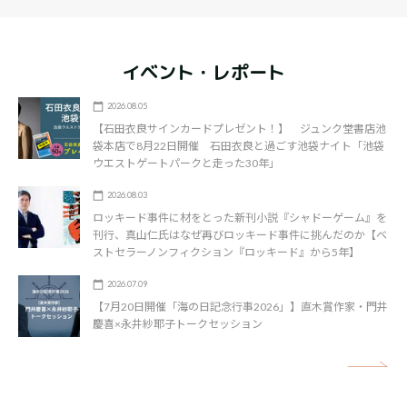
イベント・レポート
2026.08.05
【石田衣良サインカードプレゼント！】 ジュンク堂書店池
袋本店で8月22日開催 石田衣良と過ごす池袋ナイト「池袋
ウエストゲートパークと走った30年」
2026.08.03
ロッキード事件に材をとった新刊小説『シャドーゲーム』を
刊行、真山仁氏はなぜ再びロッキード事件に挑んだのか【ベ
ストセラーノンフィクション『ロッキード』から5年】
2026.07.09
【7月20日開催「海の日記念行事2026」】直木賞作家・門井
慶喜×永井紗耶子トークセッション
矢