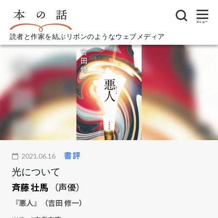
メニュー
読者と作家を結ぶリボンのようなウェブメディア
書評
2021.06.16
光について
斉藤 壮馬
（声優）
『悪人』（吉田 修一）