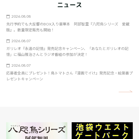
ニュース
2026.08.08
先行予約でも大反響のBOX入り豪華本 阿部智里『八咫烏シリーズ 愛蔵
版』。数量限定販売も開始！
2026.08.07
ガリレオ『永遠の記憶』発売記念キャンペーン、「あなたとガリレオの記
憶」に福山雅治さんとラジオ番組の参加が決定！
2026.08.07
応募者全員にプレゼント！鳥トマトさん『漫画でイけ』発売記念・絵葉書プ
レゼントキャンペーン
矢