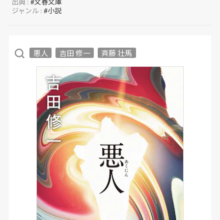
出典 :
#文春文庫
ジャンル :
#小説
悪人
吉田 修一
斉藤 壮馬