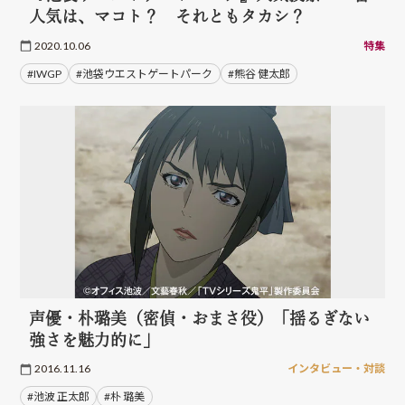
人気は、マコト？ それともタカシ？
2020.10.06
特集
#IWGP
#池袋ウエストゲートパーク
#熊谷 健太郎
声優・朴璐美（密偵・おまさ役）「揺るぎない
強さを魅力的に」
2016.11.16
インタビュー・対談
#池波 正太郎
#朴 璐美