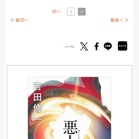
前へ
1
2
≪ 最初へ
最後へ ≫
シェアする