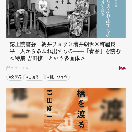
誌上読書会 朝井リョウ×瀧井朝世×町屋良
平 人からあふれ出すもの──『青春』を読む
＜特集 吉田修一という多面体＞
2020.01.13
特集
#文學界
#吉田修一
#朝井リョウ