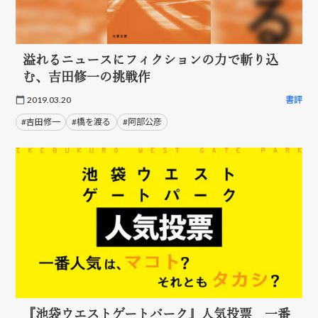
溢れるニュースにフィクションの力で斬り込
む、吉田修一の挑戦作
2019.03.20
書評
#吉田修一
#橋を渡る
#阿部公彦
『池袋ウエストゲートパーク』人気投票 一番