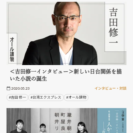
＜吉田修一インタビュー＞新しい日台関係を描
いた小説の誕生
2020.05.23
インタビュー・対談
#吉田 修一
#台湾エクスプレス
#オール讀物