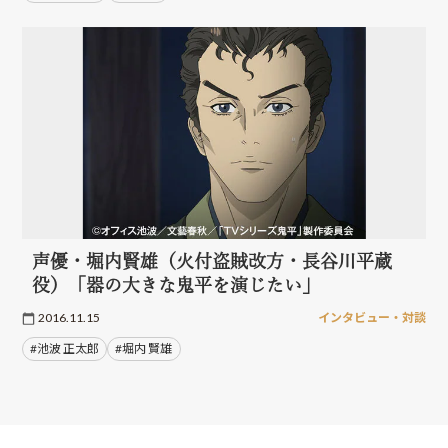
声優・堀内賢雄（火付盗賊改方・長谷川平蔵
役）「器の大きな鬼平を演じたい」
2016.11.15
インタビュー・対談
#池波 正太郎
#堀内 賢雄