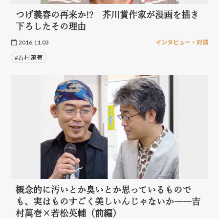
つげ義春の再来か!? 芥川賞作家が漫画を描き
下ろしたその理由
2016.11.03
インタビュー・対談
#吉村 萬壱
概念的に汚いとか臭いとか思っているもので
も、実はものすごく美しいんじゃないか――吉
村萬壱×若松英輔（前編）