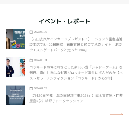
イベント・レポート
2026.08.05
【石田衣良サインカードプレゼント！】 ジュンク堂書店池
袋本店で8月22日開催 石田衣良と過ごす池袋ナイト「池袋
ウエストゲートパークと走った30年」
2026.08.03
ロッキード事件に材をとった新刊小説『シャドーゲーム』を
刊行、真山仁氏はなぜ再びロッキード事件に挑んだのか【ベ
ストセラーノンフィクション『ロッキード』から5年】
2026.07.09
【7月20日開催「海の日記念行事2026」】直木賞作家・門井
慶喜×永井紗耶子トークセッション
矢