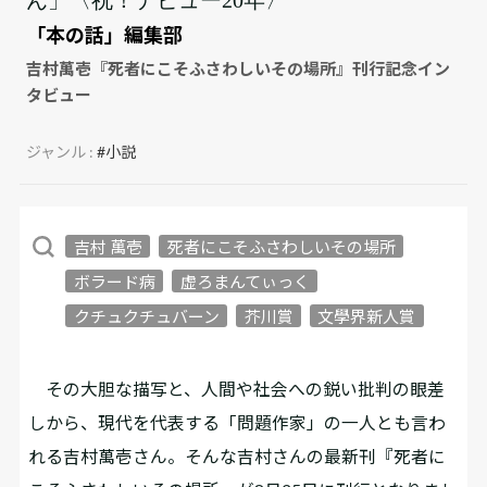
「本の話」編集部
吉村萬壱『死者にこそふさわしいその場所』刊行記念イン
タビュー
ジャンル :
#小説
吉村 萬壱
死者にこそふさわしいその場所
ボラード病
虚ろまんてぃっく
クチュクチュバーン
芥川賞
文學界新人賞
その大胆な描写と、人間や社会への鋭い批判の眼差
しから、現代を代表する「問題作家」の一人とも言わ
れる吉村萬壱さん。そんな吉村さんの最新刊『死者に