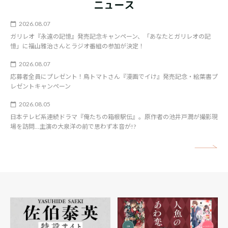
ニュース
2026.08.07
ガリレオ『永遠の記憶』発売記念キャンペーン、「あなたとガリレオの記
憶」に福山雅治さんとラジオ番組の参加が決定！
2026.08.07
応募者全員にプレゼント！鳥トマトさん『漫画でイけ』発売記念・絵葉書プ
レゼントキャンペーン
2026.08.05
日本テレビ系連続ドラマ『俺たちの箱根駅伝』。原作者の池井戸潤が撮影現
場を訪問…主演の大泉洋の前で思わず本音が!?
矢