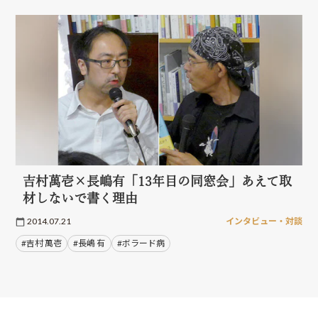
吉村萬壱×長嶋有「13年目の同窓会」あえて取
材しないで書く理由
2014.07.21
インタビュー・対談
#吉村 萬壱
#長嶋 有
#ボラード病