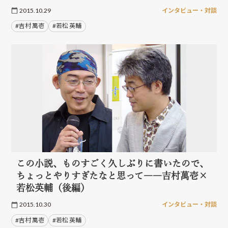
2015.10.29
インタビュー・対談
#吉村 萬壱
#若松 英輔
この小説、ものすごく久しぶりに書いたので、
ちょっとやりすぎたなと思って――吉村萬壱×
若松英輔（後編）
2015.10.30
インタビュー・対談
#吉村 萬壱
#若松 英輔