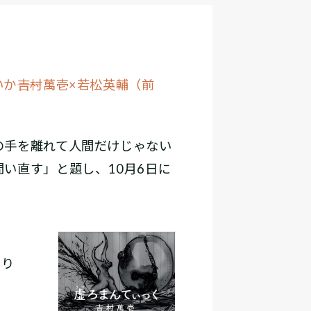
――吉村萬壱×若松英輔（前
の手を離れて人間だけじゃない
い直す」と題し、10月6日に
より