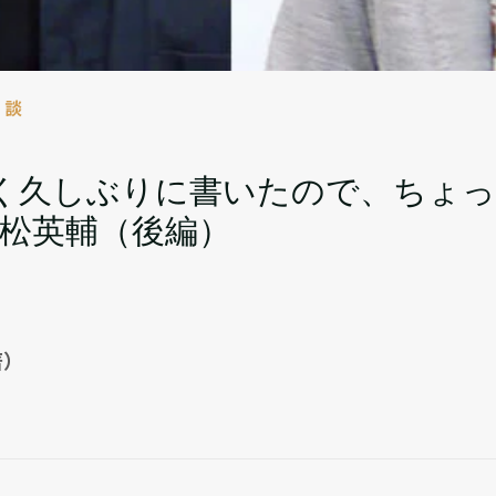
対談
く久しぶりに書いたので、ちょ
若松英輔（後編）
著）