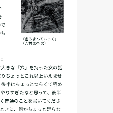
小
語
中で
持ち
『虚ろまんてぃっく』
（吉村萬壱 著）
に
に大きな「穴」を持った女の話
ぱりちょっとこれ以上いえませ
、後半はちょっとつらくて読め
とやりすぎたなと思って、後半
く普通のことを書いてくださ
たときに、何かちょっと足らな