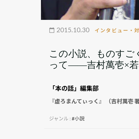
2015.10.30
インタビュー・
この小説、ものすご
って――吉村萬壱×
「本の話」編集部
『虚ろまんてぃっく』 （吉村萬壱 
ジャンル :
#小説