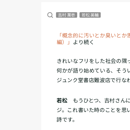
吉村 萬壱
若松 英輔
「概念的に汚いとか臭いとか思
編）」
より続く
きれいなフリをした社会の隅
何かが語り始めている、そう
ジュンク堂書店難波店で行な
若松
もうひとつ、吉村さんに
ジ。これ書いた時のことを思
詩です。