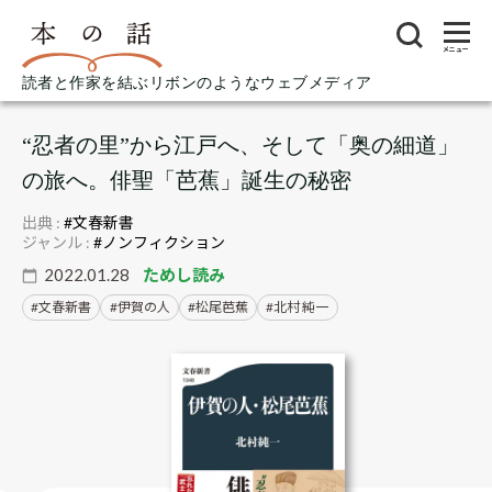
メニュー
読者と作家を結ぶリボンのようなウェブメディア
“忍者の里”から江戸へ、そして「奥の細道」
の旅へ。俳聖「芭蕉」誕生の秘密
出典 :
#文春新書
ジャンル :
#ノンフィクション
2022.01.28
ためし読み
文春新書
伊賀の人
松尾芭蕉
北村 純一