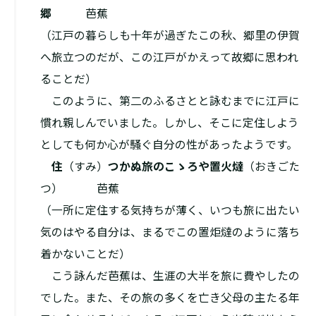
郷
芭蕉
（江戸の暮らしも十年が過ぎたこの秋、郷里の伊賀
へ旅立つのだが、この江戸がかえって故郷に思われ
ることだ）
このように、第二のふるさとと詠むまでに江戸に
慣れ親しんでいました。しかし、そこに定住しよう
としても何か心が騒ぐ自分の性があったようです。
住
（すみ）
つかぬ旅のこゝろや置火燵
（おきごた
つ） 芭蕉
（一所に定住する気持ちが薄く、いつも旅に出たい
気のはやる自分は、まるでこの置炬燵のように落ち
着かないことだ）
こう詠んだ芭蕉は、生涯の大半を旅に費やしたの
でした。また、その旅の多くを亡き父母の主たる年