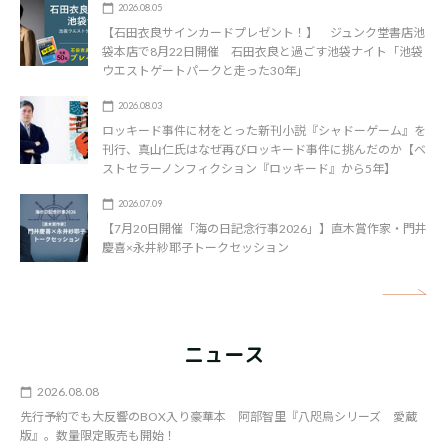
2026.08.05
【石田衣良サインカードプレゼント！】 ジュンク堂書店池
袋本店で8月22日開催 石田衣良と過ごす池袋ナイト「池袋
ウエストゲートパークと走った30年」
2026.08.03
ロッキード事件に材をとった新刊小説『シャドーゲーム』を
刊行、真山仁氏はなぜ再びロッキード事件に挑んだのか【ベ
ストセラーノンフィクション『ロッキード』から5年】
2026.07.09
【7月20日開催「海の日記念行事2026」】直木賞作家・門井
慶喜×永井紗耶子トークセッション
矢
ニュース
2026.08.08
先行予約でも大反響のBOX入り豪華本 阿部智里『八咫烏シリーズ 愛蔵
版』。数量限定販売も開始！