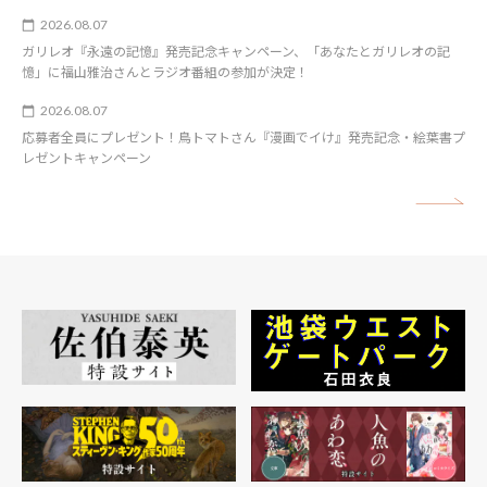
2026.08.07
ガリレオ『永遠の記憶』発売記念キャンペーン、「あなたとガリレオの記
憶」に福山雅治さんとラジオ番組の参加が決定！
2026.08.07
応募者全員にプレゼント！鳥トマトさん『漫画でイけ』発売記念・絵葉書プ
レゼントキャンペーン
矢