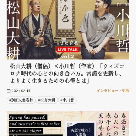
松山大耕（僧侶）×小川哲（作家）「ウィズコ
ロナ時代の心との向き合い方。常識を更新し、
よりよく生きるための心得とは」
2021.02.15
インタビュー・対談
#別冊文藝春秋
#松山 大耕
#小川 哲