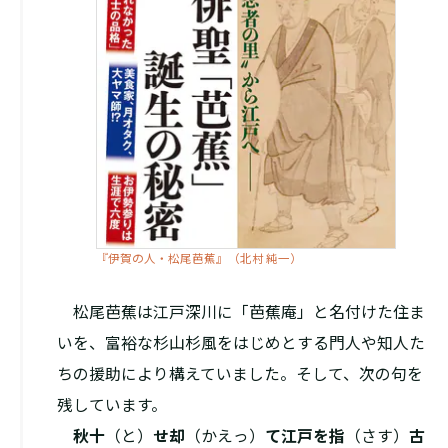
『伊賀の人・松尾芭蕉』（北村 純一）
松尾芭蕉は江戸深川に「芭蕉庵」と名付けた住ま
いを、富裕な杉山杉風をはじめとする門人や知人た
ちの援助により構えていました。そして、次の句を
残しています。
秋十
（と）
せ却
（かえっ）
て江戸を指
（さす）
古