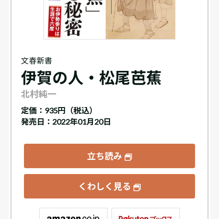
文春新書
伊賀の人・松尾芭蕉
北村純一
定価：
935円（税込）
発売日：2022年01月20日
立ち読み
くわしく見る
ックス