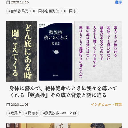
2020.12.16
書評
#宮城谷 昌光
#三国志名臣列伝
#三国志
身体に潜んで、絶体絶命のときに我々を導いて
くれる『歎異抄』その成立背景と謎に迫る
2020.11.03
インタビュー・対談
#歎異抄
#釈 徹宗
#歎異抄 救いのことば