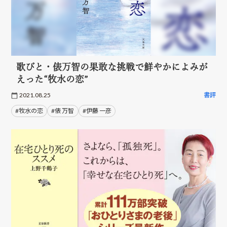
歌びと・俵万智の果敢な挑戦で鮮やかによみが
えった“牧水の恋”
2021.08.25
書評
#牧水の恋
#俵 万智
#伊藤 一彦