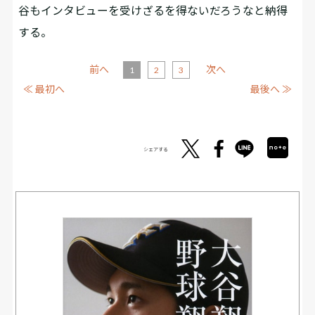
谷もインタビューを受けざるを得ないだろうなと納得
する。
前へ
次へ
1
2
3
≪ 最初へ
最後へ ≫
シェアする