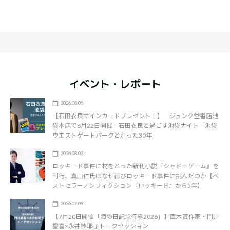
イベント・レポート
2026.08.05
【石田衣良サインカードプレゼント！】 ジュンク堂書店池
袋本店で8月22日開催 石田衣良と過ごす池袋ナイト「池袋
ウエストゲートパークと走った30年」
2026.08.03
ロッキード事件に材をとった新刊小説『シャドーゲーム』を
刊行、真山仁氏はなぜ再びロッキード事件に挑んだのか【ベ
ストセラーノンフィクション『ロッキード』から5年】
2026.07.09
【7月20日開催「海の日記念行事2026」】直木賞作家・門井
慶喜×永井紗耶子トークセッション