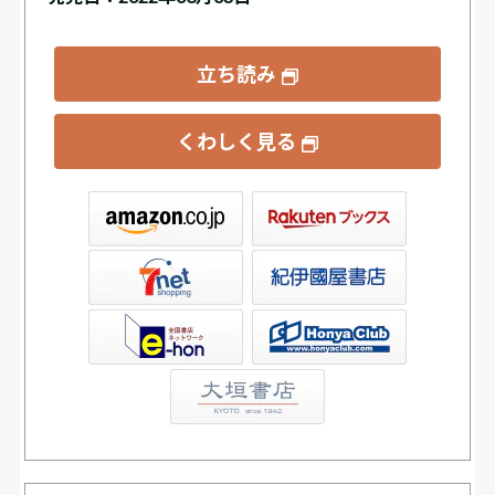
立ち読み
くわしく見る
ックス
屋書店ウェブストア
Club