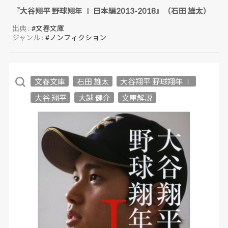
『大谷翔平 野球翔年 Ⅰ 日本編2013-2018』（石田 雄太）
出典 :
#文春文庫
ジャンル :
#ノンフィクション
文春文庫
石田 雄太
大谷翔平 野球翔年 Ⅰ
大谷 翔平
大越 健介
文庫解説