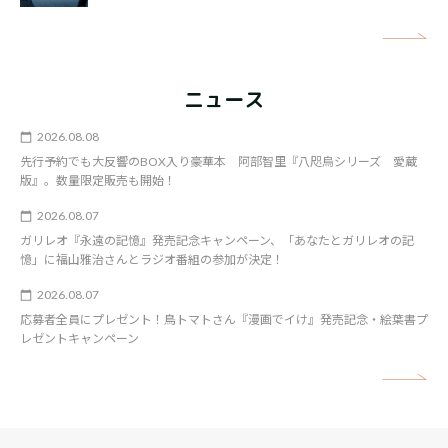
矢
ニュース
2026.08.08
先行予約でも大反響のBOX入り豪華本 阿部智里『八咫烏シリーズ 愛蔵
版』。数量限定販売も開始！
2026.08.07
ガリレオ『永遠の記憶』発売記念キャンペーン、「あなたとガリレオの記
憶」に福山雅治さんとラジオ番組の参加が決定！
2026.08.07
応募者全員にプレゼント！鳥トマトさん『漫画でイけ』発売記念・絵葉書プ
レゼントキャンペーン
矢