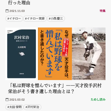
行った理由
2021.11.03
特集
#イチロー
#イチロー実録
#小西 慶三
「私は野球を憎んでいます」――天才投手沢村
栄治がそう書き遺した理由とは？
2021.03.02
ためし読み
#太田 俊明
#沢村栄治