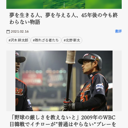
夢を生きる人、夢を与える人、45年後の今も終
わらない物語
2021.02.16
書評
#沢木 耕太郎
#敗れざる者たち
#北野 新太
「野球の厳しさを教えないと」2009年のWBC
日韓戦でイチローが“普通はやらない”プレーを