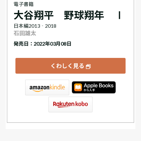
電子書籍
大谷翔平 野球翔年 Ⅰ
日本編2013‐2018
石田雄太
発売日：2022年03月08日
くわしく見る
tore