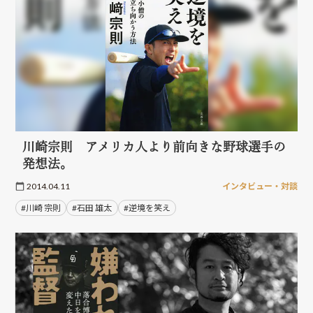
川崎宗則 アメリカ人より前向きな野球選手の
発想法。
2014.04.11
インタビュー・対談
#川崎 宗則
#石田 雄太
#逆境を笑え