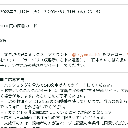
2022年７月12日（火）12：00～８月31日（水）23：59
1000円の図書カード
5名
「文春現代史コミックス」アカウント「
@bs_gendaishi
」をフォロー。
をつけて、『ラーゲリ〈収容所から来た遺書〉』『日本のいちばん長い
子』、いずれかの感想をツイートしてください。
■ご応募方法
・ハッシュタグを含んで
140文字以内
でツイートしてください。
・お寄せいただいたツイートは、文藝春秋の運営するWebサイト、広
く場合があります。あらかじめご了承ください。
・当選のお知らせはTwitterのDM機能を使って行います。当選のお知
ではフォローを外さないでください。
・アカウントを非公開設定にしている場合は対象外となります。
・応募は日本国内にお住まいの方に限らせていただきます。
・未成年の方は、親権者の方が当ページに記載の各条件に同意いただい