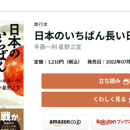
単行本
日本のいちばん長い
半藤一利 星野之宣
定価：
1,210円（税込）
発売日：2022年07
立ち読み
くわしく見る
楽天ブックス
セブンネット