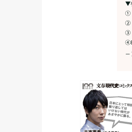
▼
①
②
③
④
—