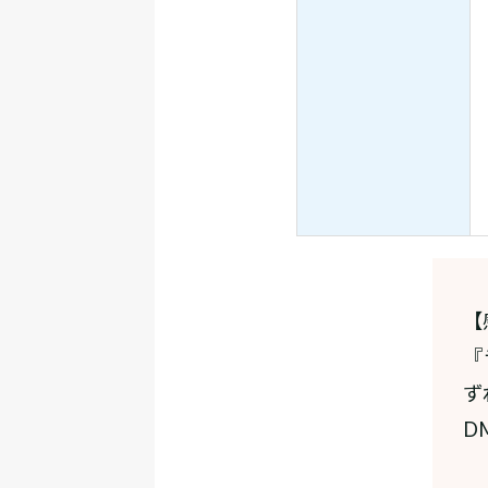
【
『
ず
D