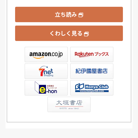
立ち読み
くわしく見る
ックス
屋書店ウェブストア
Club