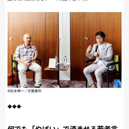
©松本輝一／文藝春秋
◆◆◆
何でも「やばい」で済ませる若者言