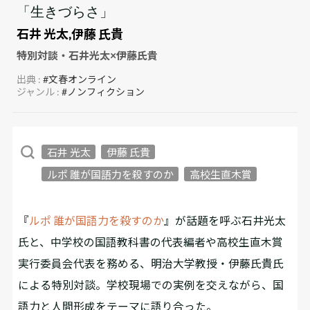
「生きづらさ」
石井 光太,伊藤 氏貴
特別対談・石井光太×伊藤氏貴
出典 :
#文春オンライン
ジャンル :
#ノンフィクション
石井 光太
伊藤 氏貴
ルポ 誰が国語力を殺すのか
高校生直木賞
『
ルポ 誰が国語力を殺すのか
』が話題を呼ぶ石井光太
氏と、中学校の国語教科書の代表編者や高校生直木賞
実行委員会代表を務める、明治大学教授・伊藤氏貴氏
による特別対談。学校現場での実例を交えながら、国
語力と人間形成をテーマに語り合った。