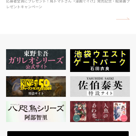
応募者全員にプレゼント！鳥トマトさん『漫画でイけ』発売記念・絵葉書プ
レゼントキャンペーン
矢