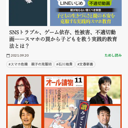
SNSトラブル、ゲーム依存、性被害、不適切動
画――スマホの罠から子どもを救う実践的教育
法とは？
2021.09.20
ためし読み
#スマホ危機 親子の克服術
#石川 結貴
#文春新書