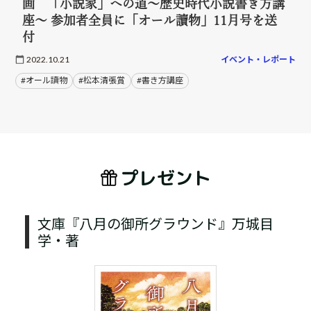
画 「小説家」への道～歴史時代小説書き方講
座～ 参加者全員に「オール讀物」11月号を送
付
2022.10.21
イベント・レポート
#オール讀物
#松本清張賞
#書き方講座
プレゼント
文庫『八月の御所グラウンド』万城目
学・著