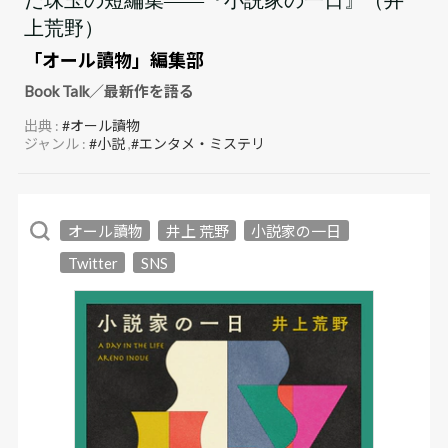
上荒野）
「オール讀物」編集部
Book Talk／最新作を語る
出典 :
#オール讀物
ジャンル :
#小説
,
#エンタメ・ミステリ
オール讀物
井上 荒野
小説家の一日
Twitter
SNS