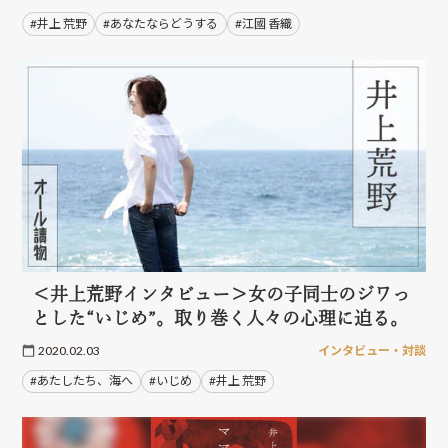
#井上 荒野
#あなたならどうする
#江國 香織
＜井上荒野インタビュー＞女の子同士のジワっ
とした“いじめ”。取り巻く人々の心理に迫る。
2020.02.03
インタビュー・対談
#あたしたち、海へ
#いじめ
#井上 荒野