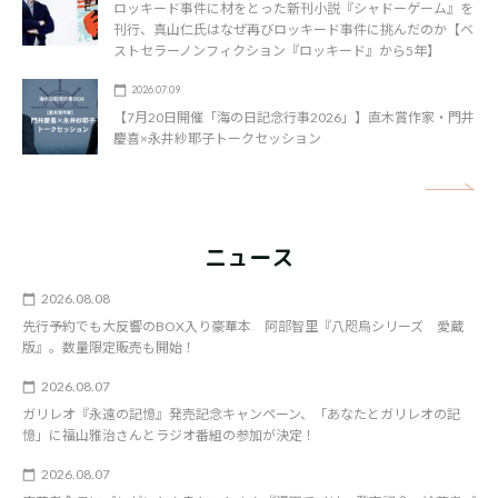
ロッキード事件に材をとった新刊小説『シャドーゲーム』を
刊行、真山仁氏はなぜ再びロッキード事件に挑んだのか【ベ
ストセラーノンフィクション『ロッキード』から5年】
2026.07.09
【7月20日開催「海の日記念行事2026」】直木賞作家・門井
慶喜×永井紗耶子トークセッション
矢
ニュース
2026.08.08
先行予約でも大反響のBOX入り豪華本 阿部智里『八咫烏シリーズ 愛蔵
版』。数量限定販売も開始！
2026.08.07
ガリレオ『永遠の記憶』発売記念キャンペーン、「あなたとガリレオの記
憶」に福山雅治さんとラジオ番組の参加が決定！
2026.08.07