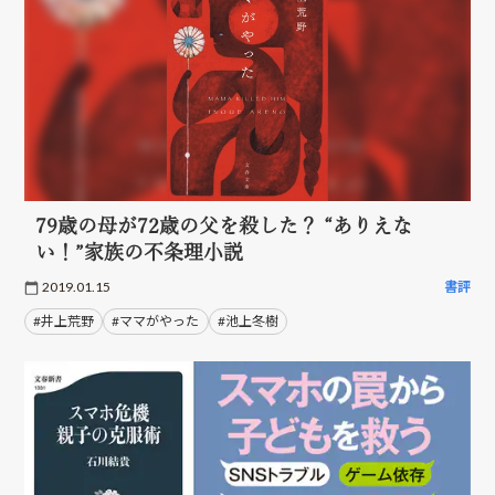
79歳の母が72歳の父を殺した？ “ありえな
い！”家族の不条理小説
2019.01.15
書評
#井上荒野
#ママがやった
#池上冬樹