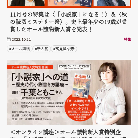
11月号の特集は〈「小説家」になる！〉＆〈秋
の読切ミステリー祭〉。史上最年少の19歳が受
賞したオール讀物新人賞を発表！
2022.10.21
特集
#オール讀物
#新人賞
#髙見澤 俊彦
＜オンライン講座＞オール讀物新人賞特別企