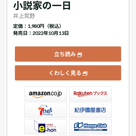
小説家の一日
井上荒野
定価：
1,980円（税込）
発売日：2022年10月13日
立ち読み
くわしく見る
ックス
屋書店ウェブストア
Club