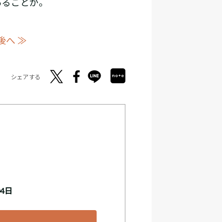
あることか。
後へ ≫
シェアする
04日