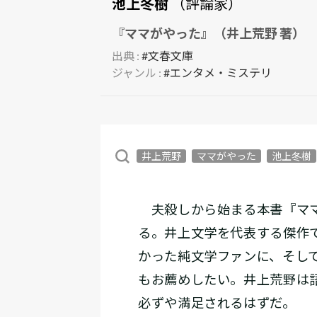
池上冬樹
（評論家）
『ママがやった』（井上荒野 著）
出典 :
#文春文庫
ジャンル :
#エンタメ・ミステリ
井上荒野
ママがやった
池上冬樹
夫殺しから始まる本書『ママ
る。井上文学を代表する傑作
かった純文学ファンに、そし
もお薦めしたい。井上荒野は
必ずや満足されるはずだ。