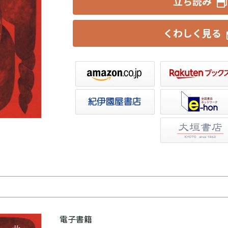
立ち読み
くわしく見る
楽天ブックス
セブンネット
トア
e-hon
HonyaClub
大垣書店
電子書籍