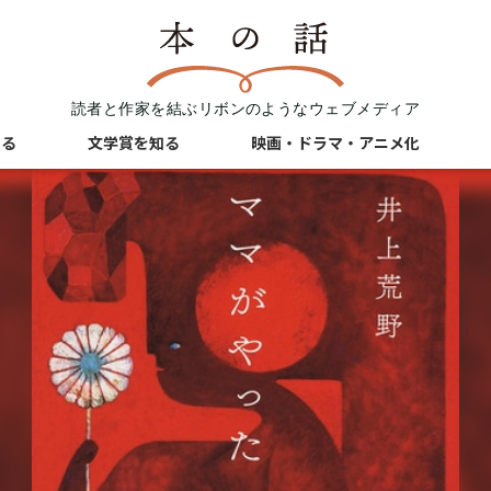
読者と作家を結ぶリボンのようなウェブメディア
知る
文学賞を知る
映画・ドラマ・アニメ化