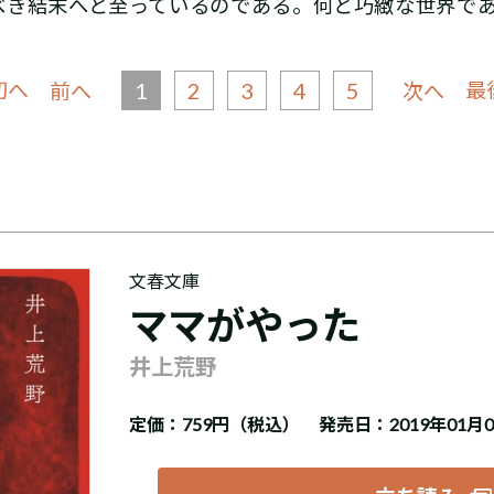
べき結末へと至っているのである。何と巧緻な世界で
初へ
1
2
3
4
5
最
前へ
次へ
文春文庫
ママがやった
井上荒野
定価：
759円（税込）
発売日：2019年01月