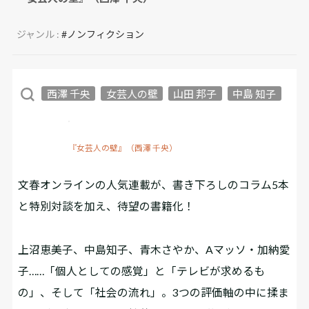
ジャンル :
#ノンフィクション
西澤 千央
女芸人の壁
山田 邦子
中島 知子
『女芸人の壁』（西澤 千央）
文春オンラインの人気連載が、書き下ろしのコラム5本
と特別対談を加え、待望の書籍化！
上沼恵美子、中島知子、青木さやか、Aマッソ・加納愛
子……「個人としての感覚」と「テレビが求めるも
の」、そして「社会の流れ」。3つの評価軸の中に揉ま