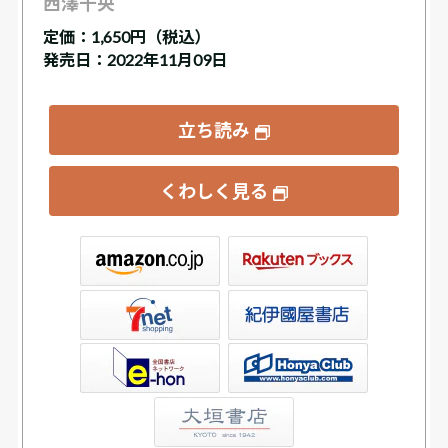
西澤千央
定価：
1,650円（税込）
発売日：2022年11月09日
立ち読み
くわしく見る
ックス
屋書店ウェブストア
Club