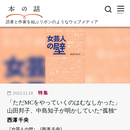
メニュー
読者と作家を結ぶリボンのようなウェブメディア
特集
2022.11.18
「ただMCをやっていくのはむなしかった」
山田邦子、中島知子が明かしていた“孤独”
西澤 千央
『女芸人の壁』（西澤 千央）