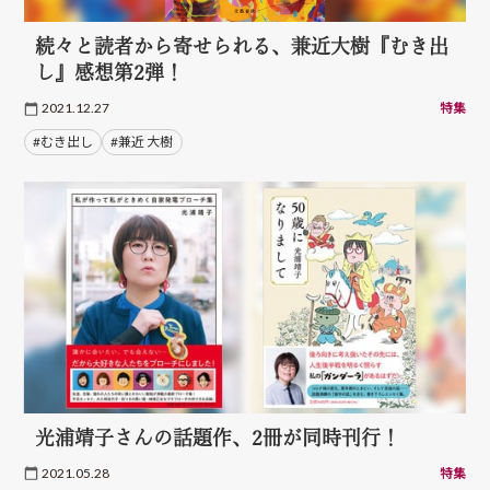
続々と読者から寄せられる、兼近大樹『むき出
し』感想第2弾！
2021.12.27
特集
#むき出し
#兼近 大樹
光浦靖子さんの話題作、2冊が同時刊行！
2021.05.28
特集