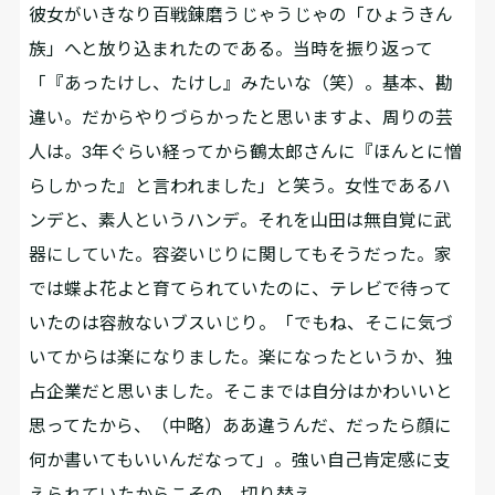
彼女がいきなり百戦錬磨うじゃうじゃの「ひょうきん
族」へと放り込まれたのである。当時を振り返って
「『あったけし、たけし』みたいな（笑）。基本、勘
違い。だからやりづらかったと思いますよ、周りの芸
人は。3年ぐらい経ってから鶴太郎さんに『ほんとに憎
らしかった』と言われました」と笑う。女性であるハ
ンデと、素人というハンデ。それを山田は無自覚に武
器にしていた。容姿いじりに関してもそうだった。家
では蝶よ花よと育てられていたのに、テレビで待って
いたのは容赦ないブスいじり。「でもね、そこに気づ
いてからは楽になりました。楽になったというか、独
占企業だと思いました。そこまでは自分はかわいいと
思ってたから、（中略）ああ違うんだ、だったら顔に
何か書いてもいいんだなって」。強い自己肯定感に支
えられていたからこその、切り替え。