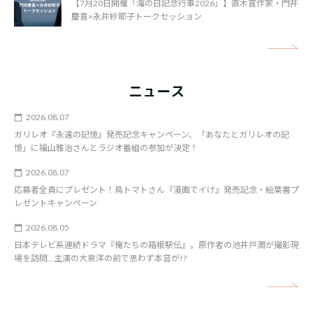
【7月20日開催「海の日記念行事2026」】直木賞作家・門井
慶喜×永井紗耶子トークセッション
矢
ニュース
2026.08.07
ガリレオ『永遠の記憶』発売記念キャンペーン、「あなたとガリレオの記
憶」に福山雅治さんとラジオ番組の参加が決定！
2026.08.07
応募者全員にプレゼント！鳥トマトさん『漫画でイけ』発売記念・絵葉書プ
レゼントキャンペーン
2026.08.05
日本テレビ系連続ドラマ『俺たちの箱根駅伝』。原作者の池井戸潤が撮影現
場を訪問…主演の大泉洋の前で思わず本音が!?
矢