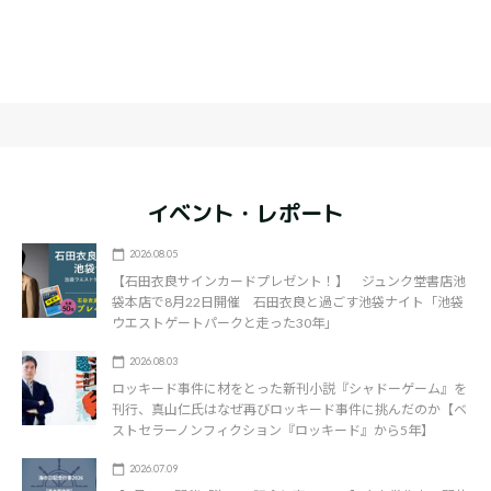
イベント・レポート
2026.08.05
【石田衣良サインカードプレゼント！】 ジュンク堂書店池
袋本店で8月22日開催 石田衣良と過ごす池袋ナイト「池袋
ウエストゲートパークと走った30年」
2026.08.03
ロッキード事件に材をとった新刊小説『シャドーゲーム』を
刊行、真山仁氏はなぜ再びロッキード事件に挑んだのか【ベ
ストセラーノンフィクション『ロッキード』から5年】
2026.07.09