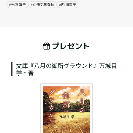
#光浦 靖子
#別冊文藝春秋
#西 加奈子
プレゼント
文庫『八月の御所グラウンド』万城目
学・著