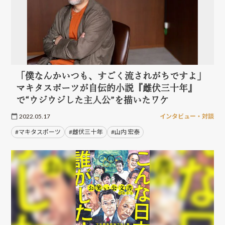
「僕なんかいつも、すごく流されがちですよ」
マキタスポーツが自伝的小説『雌伏三十年』
で“ウジウジした主人公”を描いたワケ
2022.05.17
インタビュー・対談
#マキタスポーツ
#雌伏三十年
#山内 宏泰