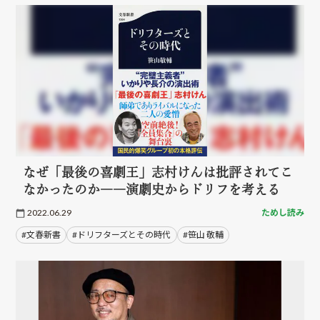
なぜ「最後の喜劇王」志村けんは批評されてこ
なかったのか――演劇史からドリフを考える
2022.06.29
ためし読み
#文春新書
#ドリフターズとその時代
#笹山 敬輔