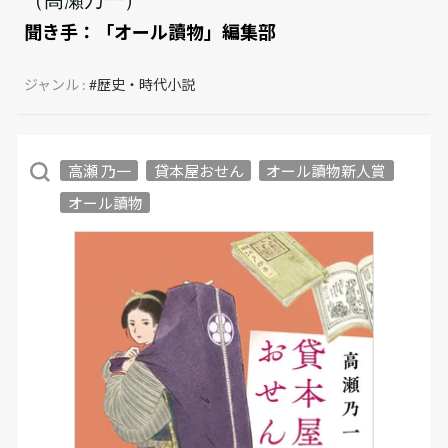
聞き手：
「オール讀物」編集部
ジャンル :
#歴史・時代小説
高瀬 乃一
貸本屋おせん
オール讀物新人賞
オール讀物