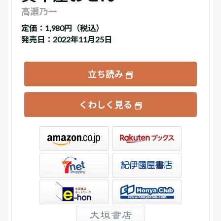
高瀬乃一
定価：
1,980円（税込）
発売日：2022年11月25日
立ち読み
くわしく見る
ックス
屋書店ウェブストア
Club