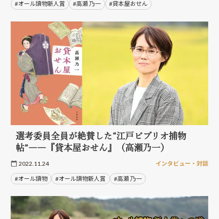
#オール讀物新人賞
#高瀬 乃一
#貸本屋おせん
選考委員全員が絶賛した“江戸ビブリオ捕物
帖”――『貸本屋おせん』（高瀬乃一）
2022.11.24
インタビュー・対談
#オール讀物
#オール讀物新人賞
#高瀬 乃一