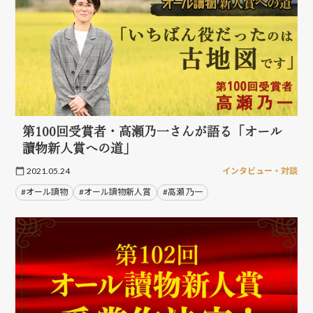
第100回受賞者・高瀬乃一さんが語る「オール
讀物新人賞への道」
2021.05.24
インタビュー・対談
#オール讀物
#オール讀物新人賞
#高瀬 乃一