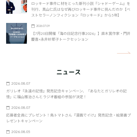
ロッキード事件に材をとった新刊小説『シャドーゲーム』を
刊行、真山仁氏はなぜ再びロッキード事件に挑んだのか【ベ
ストセラーノンフィクション『ロッキード』から5年】
2026.07.09
【7月20日開催「海の日記念行事2026」】直木賞作家・門井
慶喜×永井紗耶子トークセッション
矢
ニュース
2026.08.07
ガリレオ『永遠の記憶』発売記念キャンペーン、「あなたとガリレオの記
憶」に福山雅治さんとラジオ番組の参加が決定！
2026.08.07
応募者全員にプレゼント！鳥トマトさん『漫画でイけ』発売記念・絵葉書プ
レゼントキャンペーン
2026.08.05