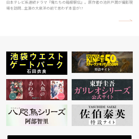
日本テレビ系連続ドラマ『俺たちの箱根駅伝』。原作者の池井戸潤が撮影現
場を訪問…主演の大泉洋の前で思わず本音が!?
矢