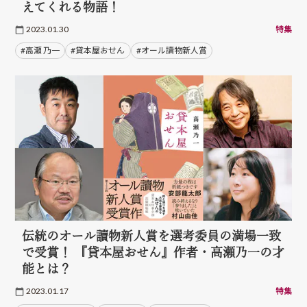
えてくれる物語！
2023.01.30
特集
#高瀬 乃一
#貸本屋おせん
#オール讀物新人賞
伝統のオール讀物新人賞を選考委員の満場一致
で受賞！ 『貸本屋おせん』作者・高瀬乃一の才
能とは？
2023.01.17
特集