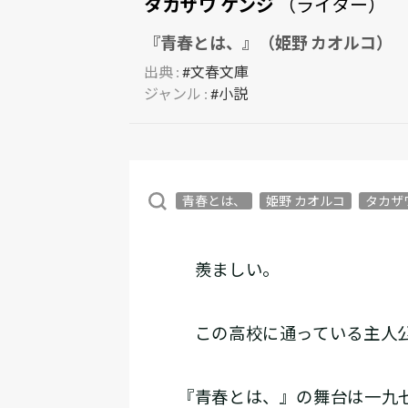
タカザワ ケンジ
（ライター）
『青春とは、』（姫野 カオルコ）
出典 :
#文春文庫
ジャンル :
#小説
青春とは、
姫野 カオルコ
タカザ
羨ましい。
この高校に通っている主人
『青春とは、』の舞台は一九