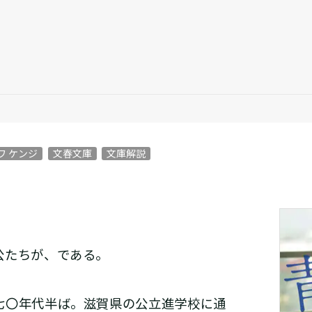
ワ ケンジ
文春文庫
文庫解説
公たちが、である。
七〇年代半ば。滋賀県の公立進学校に通