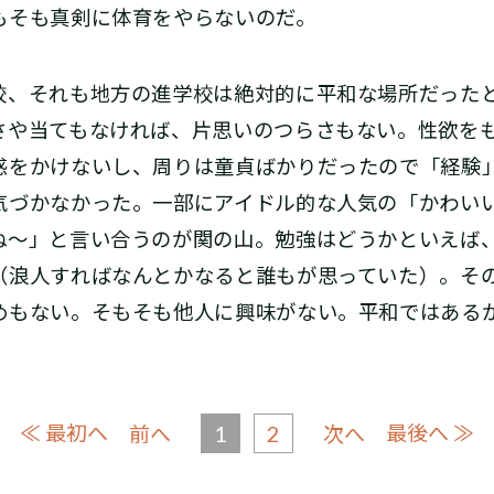
もそも真剣に体育をやらないのだ。
、それも地方の進学校は絶対的に平和な場所だった
さや当てもなければ、片思いのつらさもない。性欲を
惑をかけないし、周りは童貞ばかりだったので「経験
気づかなかった。一部にアイドル的な人気の「かわい
ね～」と言い合うのが関の山。勉強はどうかといえば
（浪人すればなんとかなると誰もが思っていた）。そ
めもない。そもそも他人に興味がない。平和ではある
≪ 最初へ
1
2
最後へ ≫
前へ
次へ