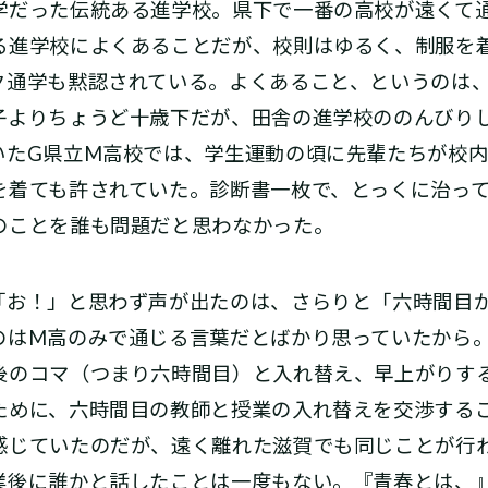
だった伝統ある進学校。県下で一番の高校が遠くて
る進学校によくあることだが、校則はゆるく、制服を
ク通学も黙認されている。よくあること、というのは
子よりちょうど十歳下だが、田舎の進学校ののんびり
いたG県立M高校では、学生運動の頃に先輩たちが校
を着ても許されていた。診断書一枚で、とっくに治っ
のことを誰も問題だと思わなかった。
「お！」と思わず声が出たのは、さらりと「六時間目
のはM高のみで通じる言葉だとばかり思っていたから
後のコマ（つまり六時間目）と入れ替え、早上がりす
ために、六時間目の教師と授業の入れ替えを交渉する
感じていたのだが、遠く離れた滋賀でも同じことが行
業後に誰かと話したことは一度もない。『青春とは、