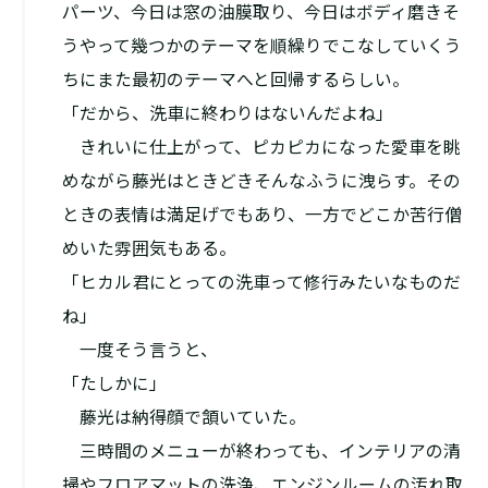
パーツ、今日は窓の油膜取り、今日はボディ磨き――そ
うやって幾つかのテーマを順繰りでこなしていくう
ちにまた最初のテーマへと回帰するらしい。
「だから、洗車に終わりはないんだよね」
きれいに仕上がって、ピカピカになった愛車を眺
めながら藤光はときどきそんなふうに洩らす。その
ときの表情は満足げでもあり、一方でどこか苦行僧
めいた雰囲気もある。
「ヒカル君にとっての洗車って修行みたいなものだ
ね」
一度そう言うと、
「たしかに」
藤光は納得顔で頷いていた。
三時間のメニューが終わっても、インテリアの清
掃やフロアマットの洗浄、エンジンルームの汚れ取