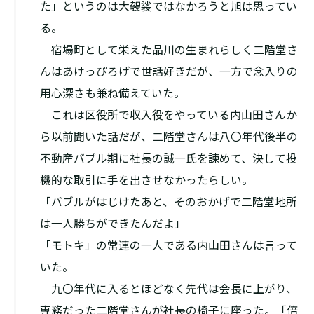
た」というのは大袈裟ではなかろうと旭は思ってい
る。
宿場町として栄えた品川の生まれらしく二階堂さ
んはあけっぴろげで世話好きだが、一方で念入りの
用心深さも兼ね備えていた。
これは区役所で収入役をやっている内山田さんか
ら以前聞いた話だが、二階堂さんは八〇年代後半の
不動産バブル期に社長の誠一氏を諫めて、決して投
機的な取引に手を出させなかったらしい。
「バブルがはじけたあと、そのおかげで二階堂地所
は一人勝ちができたんだよ」
「モトキ」の常連の一人である内山田さんは言って
いた。
九〇年代に入るとほどなく先代は会長に上がり、
専務だった二階堂さんが社長の椅子に座った。「倍