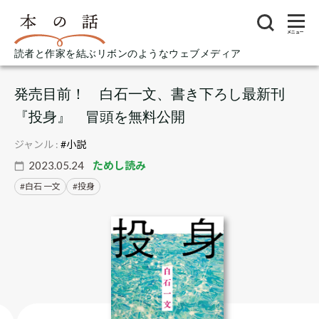
メニュー
読者と作家を結ぶリボンのようなウェブメディア
発売目前！ 白石一文、書き下ろし最新刊
『投身』 冒頭を無料公開
ジャンル :
#小説
2023.05.24
ためし読み
白石 一文
投身