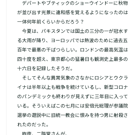
デパートやブティックのショーウインドーに秋物
が並び出す光景に違和感を覚えるようになったのは
一体何年前くらいからだろう？
今夏は、パキスタンでは国土の三分の一が冠水す
る大雨が降り、ヨーロッパでは熱波のために過去五
百年で最悪の干ばつらしい。ロンドンの最高気温は
四十度を超え、東京都心の猛暑日も観測史上最多の
十六日を記録したそうだ。
そしてそんな異常気象のさなかにロシアとウクラ
イナは半年以上も戦争を続けているし、新型コロナ
のパンデミックも終わりが見えずに三年目に入って
いる。そういえばこの七月には安倍元総理が参議院
選挙の遊説中に旧統一教会に恨みを持つ男に射殺さ
れたのだった。
昨夜、二階堂さんが、