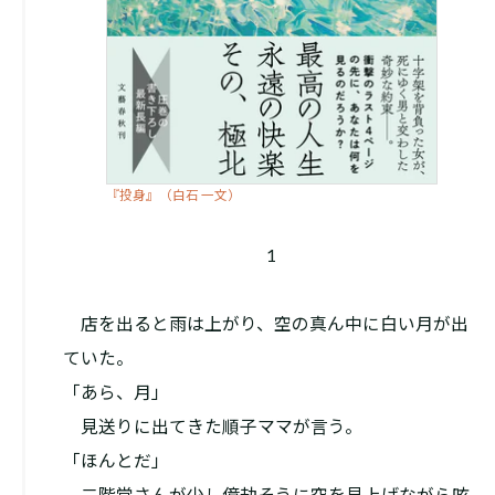
『投身』（白石 一文）
1
店を出ると雨は上がり、空の真ん中に白い月が出
ていた。
「あら、月」
見送りに出てきた順子ママが言う。
「ほんとだ」
二階堂さんが少し億劫そうに空を見上げながら呟