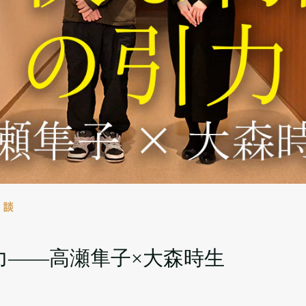
対談
力――高瀬隼子×大森時生