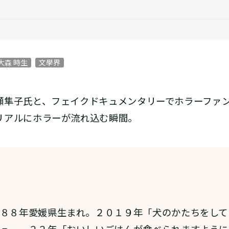
大森 時生
文學界
瀬隼子氏と、フェイクドキュメンタリーでホラーファ
リアルにホラーが流れ込む瞬間。
８８年愛媛県生まれ。２０１９年「犬のかたちをして