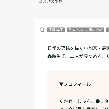
出典 :
#文學界
高瀬 隼子
うるさいこの音の全部
日常の恐怖を描く小説家・高
森時生氏。二人が見つめる、
▼プロフィール
たかせ・じゅんこ●１９