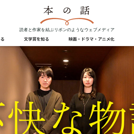
読者と作家を結ぶリボンのようなウェブメディア
知る
文学賞を知る
映画・ドラマ・アニメ化