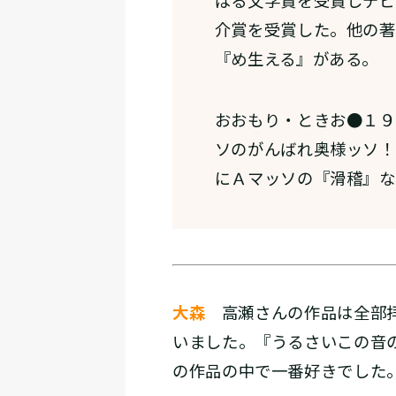
ばる文学賞を受賞しデビ
介賞を受賞した。他の著
『め生える』がある。
おおもり・ときお●１９
ソのがんばれ奥様ッソ！
にＡマッソの『滑稽』な
大森
高瀬さんの作品は全部拝
いました。『うるさいこの音
の作品の中で一番好きでした