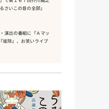
」で第１６７回芥川龍之
るさいこの音の全部』
・演出の番組に『Ａマッ
』『祓除』、お笑いライブ