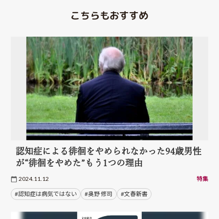
こちらもおすすめ
認知症による徘徊をやめられなかった94歳男性
が“徘徊をやめた”もう1つの理由
2024.11.12
特集
#認知症は病気ではない
#奥野 修司
#文春新書