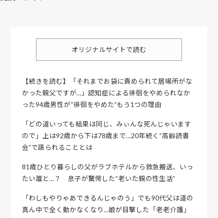
オリジナルサイトで読む
【続きを読む】「それまでお袋に責められて居場所がな
かった親父ですが…」認知症による徘徊をやめられなか
った94歳男性が“徘徊をやめた”もう1つの理由
「どの道いっても結果は同じ、みぃんな死んじゃいます
ので」上は92歳から下は78歳まで…20年続く“高齢読書
会”で語られることとは
81歳ひとり暮らしの父がラブホテルから救急搬送、いっ
たい誰と…？ 息子が驚愕した“老いた親の性生活”
「わしもやりゃあできるんじゃのう」でも90代父は道の
真ん中で全く動かなくなり…娘が目撃した「老老介護」