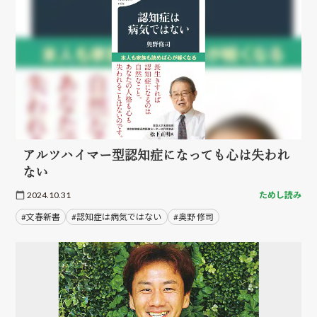
アルツハイマー型認知症になっても心は失われ
ない
2024.10.31
ためし読み
#文春新書
#認知症は病気ではない
#奥野 修司