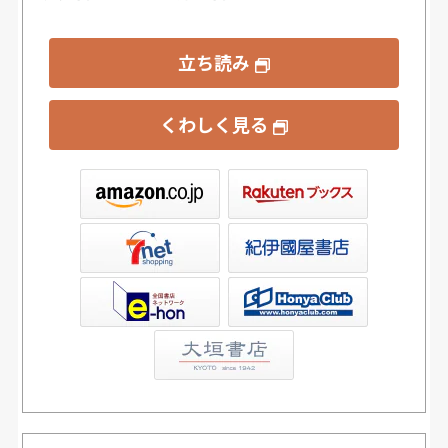
立ち読み
くわしく見る
ックス
屋書店ウェブストア
Club