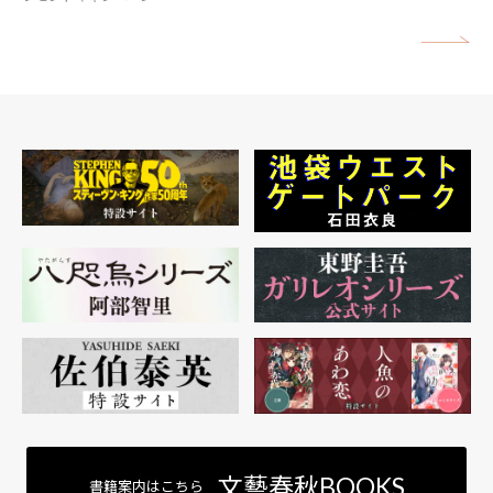
矢
文藝春秋BOOKS
書籍案内はこちら