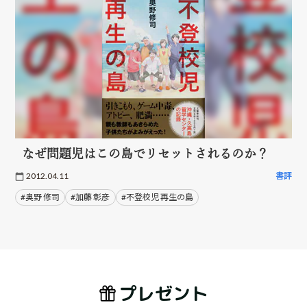
なぜ問題児はこの島でリセットされるのか？
2012.04.11
書評
#奥野 修司
#加藤 彰彦
#不登校児 再生の島
プレゼント