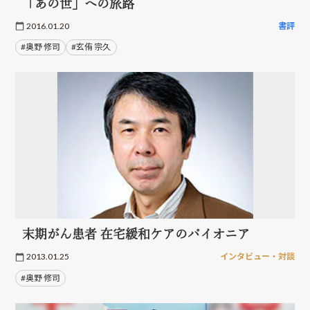
「あの世」への旅路
2016.01.20
書評
#奥野 修司
#玄侑 宗久
末期がん患者 在宅緩和ケアのパイオニア
2013.01.25
インタビュー・対談
#奥野 修司