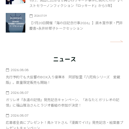
刊行、真山仁氏はなぜ再びロッキード事件に挑んだのか【ベ
ストセラーノンフィクション『ロッキード』から5年】
2026.07.09
【7月20日開催「海の日記念行事2026」】直木賞作家・門井
慶喜×永井紗耶子トークセッション
矢
ニュース
2026.08.08
先行予約でも大反響のBOX入り豪華本 阿部智里『八咫烏シリーズ 愛蔵
版』。数量限定販売も開始！
2026.08.07
ガリレオ『永遠の記憶』発売記念キャンペーン、「あなたとガリレオの記
憶」に福山雅治さんとラジオ番組の参加が決定！
2026.08.07
応募者全員にプレゼント！鳥トマトさん『漫画でイけ』発売記念・絵葉書プ
レゼントキャンペーン