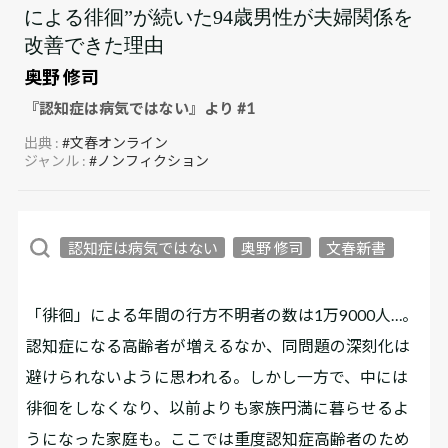
による徘徊”が続いた94歳男性が夫婦関係を
改善できた理由
奥野 修司
『認知症は病気ではない』より #1
出典 :
#文春オンライン
ジャンル :
#ノンフィクション
認知症は病気ではない
奥野 修司
文春新書
「徘徊」による年間の行方不明者の数は1万9000人…。
認知症になる高齢者が増えるなか、同問題の深刻化は
避けられないように思われる。しかし一方で、中には
徘徊をしなくなり、以前よりも家族円満に暮らせるよ
うになった家庭も。ここでは重度認知症高齢者のため