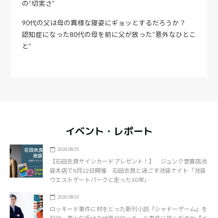
の“切実さ”
90代の父は母の異様な寝姿にギョッとするだろうか？
認知症になった80代の母を前に父が放った“意外なひとこ
と”
イベント・レポート
2026.08.05
【石田衣良サインカードプレゼント！】 ジュンク堂書店池
袋本店で8月22日開催 石田衣良と過ごす池袋ナイト「池袋
ウエストゲートパークと走った30年」
2026.08.03
ロッキード事件に材をとった新刊小説『シャドーゲーム』を