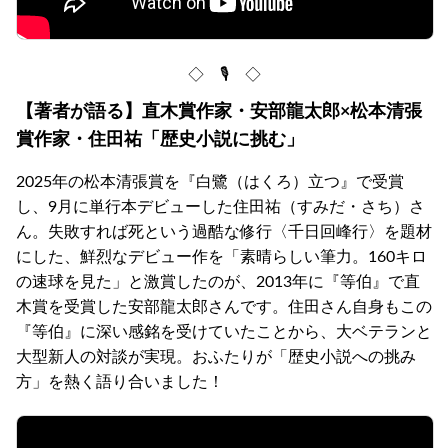
◇ 🎙 ◇
【著者が語る】直木賞作家・安部龍太郎×松本清張
賞作家・住田祐「歴史小説に挑む」
2025年の松本清張賞を『白鷺（はくろ）立つ』で受賞
し、9月に単行本デビューした住田祐（すみだ・さち）さ
ん。失敗すれば死という過酷な修行〈千日回峰行〉を題材
にした、鮮烈なデビュー作を「素晴らしい筆力。160キロ
の速球を見た」と激賞したのが、2013年に『等伯』で直
木賞を受賞した安部龍太郎さんです。住田さん自身もこの
『等伯』に深い感銘を受けていたことから、大ベテランと
大型新人の対談が実現。おふたりが「歴史小説への挑み
方」を熱く語り合いました！