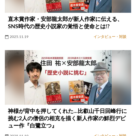
直木賞作家・安部龍太郎が新人作家に伝える、
SNS時代の歴史小説家の覚悟と使命とは!?
2025.11.19
インタビュー・対談
神様が背中を押してくれた…比叡山千日回峰行に
挑む2人の僧侶の相克を描く新人作家の鮮烈デビ
ュー作『白鷺立つ』
2025.11.19
インタビュー・対談