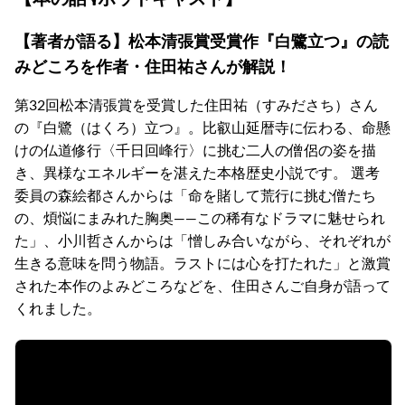
【著者が語る】松本清張賞受賞作『白鷺立つ』の読
みどころを作者・住田祐さんが解説！
第32回松本清張賞を受賞した住田祐（すみださち）さん
の『白鷺（はくろ）立つ』。比叡山延暦寺に伝わる、命懸
けの仏道修行〈千日回峰行〉に挑む二人の僧侶の姿を描
き、異様なエネルギーを湛えた本格歴史小説です。 選考
委員の森絵都さんからは「命を賭して荒行に挑む僧たち
の、煩悩にまみれた胸奥――この稀有なドラマに魅せられ
た」、小川哲さんからは「憎しみ合いながら、それぞれが
生きる意味を問う物語。ラストには心を打たれた」と激賞
された本作のよみどころなどを、住田さんご自身が語って
くれました。