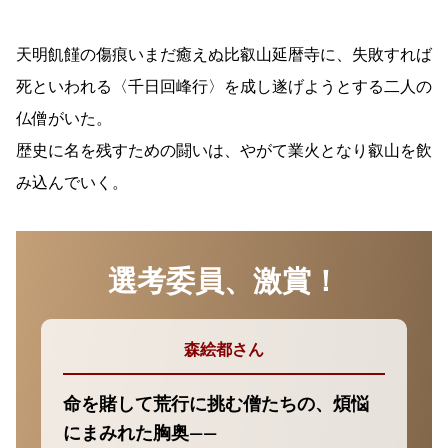
天明飢饉の傷痕いまだ癒えぬ比叡山延暦寺に、失敗すれば
死といわれる〈千日回峰行〉を成し遂げようとする二人の
仏僧がいた。
歴史に名を残すための闘いは、やがて業火となり叡山を飲
み込んでいく。
選考委員、激賞！
森絵都さん
命を賭して荒行に挑む僧たちの、煩悩
にまみれた胸奥――