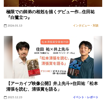
極限での師弟の相剋を描くデビュー作…住田祐
『白鷺立つ』
2026.01.13
インタビュー・対談
【アーカイブ映像公開】井上先斗×住田祐「松本
清張を読む、清張賞を語る」
2025.12.23
イベント・レポート