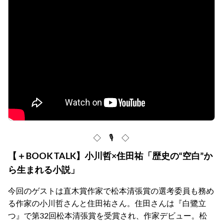
◇ 🎙 ◇
【＋BOOK TALK】小川哲×住田祐「歴史の“空白”か
ら生まれる小説」
今回のゲストは直木賞作家で松本清張賞の選考委員も務め
る作家の小川哲さんと住田祐さん。住田さんは『白鷺立
つ』で第32回松本清張賞を受賞され、作家デビュー。松