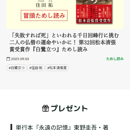
「失敗すれば死」といわれる千日回峰行に挑む
二人の仏僧の運命やいかに！ 第32回松本清張
賞受賞作『白鷺立つ』ためし読み
2025.09.03
ためし読み
#白鷺立つ
#住田 祐
#松本清張賞
プレゼント
単行本『永遠の記憶』東野圭吾・著