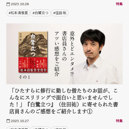
2025.10.28
特集
#松本清張賞
#白鷺立つ
#住田 祐
「ひたすらに修行に勤しむ僧たちのお話が、こ
んなにスリリングで面白いと思いませんでし
た！」『白鷺立つ』（住田祐）に寄せられた書
店員さんのご感想をご紹介します①
2025.10.27
特集