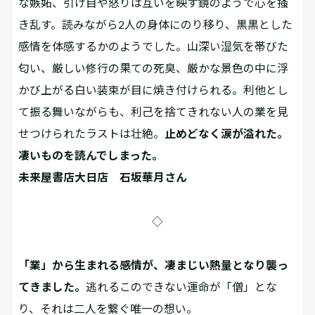
な嫉妬、引け目や怒りは互いを映す鏡のようで心を掻
き乱す。読みながら2人の身体にのり移り、黒黒とした
感情を体感するかのようでした。山深い湿気を帯びた
匂い、厳しい修行の果ての死臭、厳かな景色の中に浮
かび上がる白い装束が目に焼き付けられる。利他とし
て振る舞いながらも、利己を捨てきれない人の業を見
せつけられたラストは壮絶。
止めどなく涙が溢れた。
凄いものを読んでしまった。
未来屋書店大日店 石坂華月さん
◇
「業」から生まれる感情が、凄まじい熱量となり襲っ
てきました。
逃れるこのできない運命が「僧」とな
り、それは二人を繋ぐ唯一の想い。