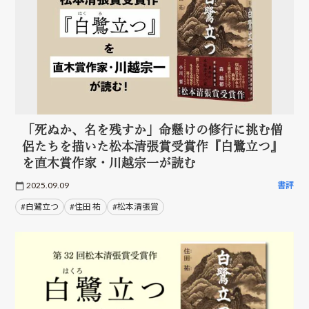
「死ぬか、名を残すか」命懸けの修行に挑む僧
侶たちを描いた松本清張賞受賞作『白鷺立つ』
を直木賞作家・川越宗一が読む
2025.09.09
書評
#白鷺立つ
#住田 祐
#松本清張賞