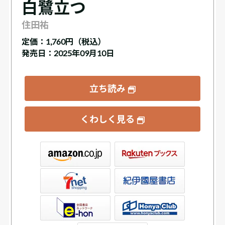
白鷺立つ
住田祐
定価：
1,760円（税込）
発売日：2025年09月10日
立ち読み
くわしく見る
ックス
屋書店ウェブストア
Club