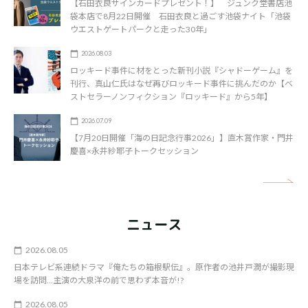
【石田衣良サインカードプレゼント！】 ジュンク堂書店池
袋本店で8月22日開催 石田衣良と過ごす池袋ナイト「池袋
ウエストゲートパークと走った30年」
2026.08.03
ロッキード事件に材をとった新刊小説『シャドーゲーム』を
刊行、真山仁氏はなぜ再びロッキード事件に挑んだのか【ベ
ストセラーノンフィクション『ロッキード』から5年】
2026.07.09
【7月20日開催「海の日記念行事2026」】直木賞作家・門井
慶喜×永井紗耶子トークセッション
矢
ニュース
2026.08.05
日本テレビ系連続ドラマ『俺たちの箱根駅伝』。原作者の池井戸潤が撮影現
場を訪問…主演の大泉洋の前で思わず本音が!?
2026.08.05