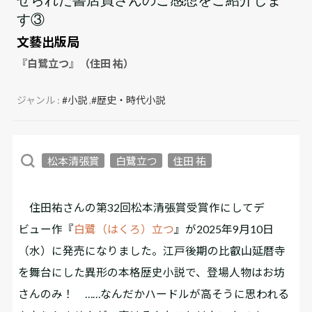
す③
文藝出版局
『白鷺立つ』（住田 祐）
ジャンル :
#小説
,
#歴史・時代小説
松本清張賞
白鷺立つ
住田 祐
住田祐さんの第32回松本清張賞受賞作にしてデ
ビュー作『
白鷺（はくろ）立つ
』が2025年9月10日
（水）に発売になりました。江戸後期の比叡山延暦寺
を舞台にした異形の本格歴史小説で、登場人物はお坊
さんのみ！ ……なんだかハードルが高そうに思われる