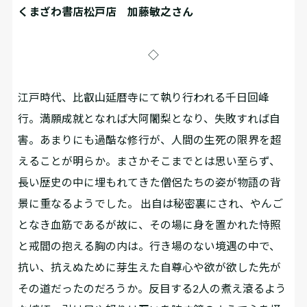
くまざわ書店松戸店 加藤敏之さん
◇
江戸時代、比叡山延暦寺にて執り行われる千日回峰
行。満願成就となれば大阿闍梨となり、失敗すれば自
害。あまりにも過酷な修行が、人間の生死の限界を超
えることが明らか。まさかそこまでとは思い至らず、
長い歴史の中に埋もれてきた僧侶たちの姿が物語の背
景に重なるようでした。 出自は秘密裏にされ、やんご
となき血筋であるが故に、その場に身を置かれた恃照
と戒閻の抱える胸の内は。行き場のない境遇の中で、
抗い、抗えぬために芽生えた自尊心や欲が欲した先が
その道だったのだろうか。反目する2人の煮え滾るよう