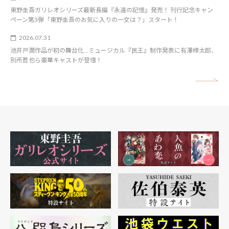
東野圭吾ガリレオシリーズ最新長編『永遠の記憶』発売！ 刊行記念キャン
ペーン第3弾「東野圭吾のお気に入りの一文は？」スタート！
2026.07.31
池井戸潤作品が初の舞台化…ミュージカル『民王』制作発表に有澤樟太郎、
別所哲也ら豪華キャストが登壇！
矢