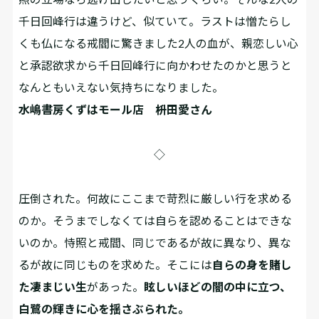
千日回峰行は違うけど、似ていて。ラストは憎たらし
くも仏になる戒閻に驚きました2人の血が、親恋しい心
と承認欲求から千日回峰行に向かわせたのかと思うと
なんともいえない気持ちになりました。
水嶋書房くずはモール店 枡田愛さん
◇
圧倒された。何故にここまで苛烈に厳しい行を求める
のか。そうまでしなくては自らを認めることはできな
いのか。恃照と戒閻、同じであるが故に異なり、異な
るが故に同じものを求めた。そこには
自らの身を賭し
た凄まじい生
があった。
眩しいほどの闇の中に立つ、
白鷺の輝きに心を揺さぶられた。