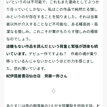
い”というのは不可能で、これもまた運命としてぶつか
り合っていくしかない。私はこの作品で純然たる憎し
みというのが存在することを知りました。それは当事
者以外が介入することなど不可能な、ある種高尚・高
潔なる憎しみ。これこそが業がもたらす憎しみの極致
なのでしょう。
途轍もない作品を読んだという興奮と緊張が読後も続
いています。
デビュー作ですよね？ 作者の魂が乗り
移っているんじゃないかというほどの力を感じまし
た。恐れ慄いています。
紀伊国屋書店仙台店 齊藤一弥さん
◇
あらすじは帝の御落胤の2人が大阿闍梨を目指す話。
と