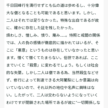
千日回峰行を満行せずとも仏の道は歩めるし、十分偉
大な僧となることも可能であると思います。しかし、
二人はそれでは足りなかった。特殊な出自であるが故
に、確かに存在した証を残したかった。
煩わしさ、憎しみ、憤り、蔑み……。恃照と戒閻の関係
では、人の負の感情が徹底的に描かれてはいるが、そ
こに「悪意」というものは存在していなかったと思い
ます。憎くて憎くてたまらない。俗世であれば、ここ
までいくと「殺意」に変わるでしょう。もしくは社会
的な失墜。しかし二人は僧である為、当然殺生などせ
ず、修行によって到達できる大阿闍梨にしか意識は向
いていないので、それ以外の地位や名声に興味はな
い。したがって、二人は交わらないようになっていく
わけですが閉鎖された場所であるが故に“一切関係しな