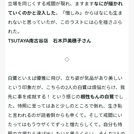
立場を同じくする戒閻が現れ、ますます
なにが描かれ
ていくのかと没入した
。『憎しみ』からはなにも生ま
れないと思っていたが、このラストには心を揺さぶら
れた。
TSUTAYA南古谷店 石木戸美穗子さん
◇
白鷺といえば優雅に飛び、立ち姿が気品があり美しい
という印象だが、こちらの2人の白鷺は煩悩だらけ、我
先に事を成就する！ という感じの
根性もんの白鷺
でし
た。恃照に至ってはあと少しのところで倒れ、生き恥
と言われるのが読者側からも辛くて。そして戒閻にい
たってはもうウザくてずっと憎たらしくて。自分も恃
照の立場なら逃げ出したいと思うくらい。そんな2人の