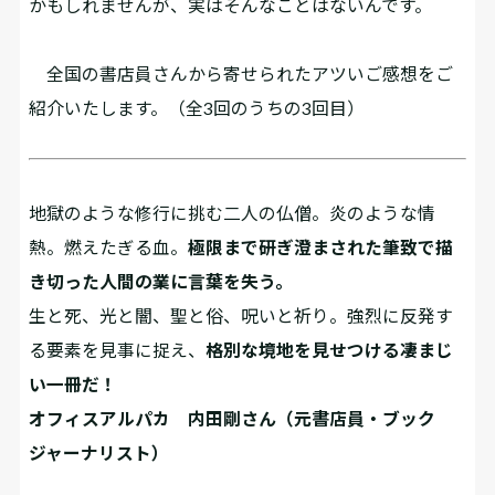
かもしれませんが、実はそんなことはないんです。
全国の書店員さんから寄せられたアツいご感想をご
紹介いたします。（全3回のうちの3回目）
地獄のような修行に挑む二人の仏僧。炎のような情
熱。燃えたぎる血。
極限まで研ぎ澄まされた筆致で描
き切った人間の業に言葉を失う。
生と死、光と闇、聖と俗、呪いと祈り。強烈に反発す
る要素を見事に捉え、
格別な境地を見せつける凄まじ
い一冊だ！
オフィスアルパカ 内田剛さん（元書店員・ブック
ジャーナリスト）