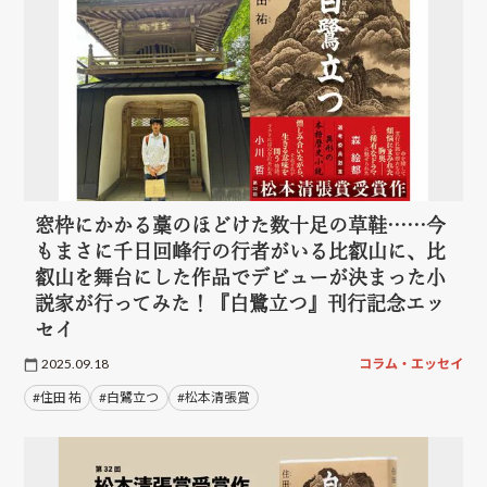
窓枠にかかる藁のほどけた数十足の草鞋……今
もまさに千日回峰行の行者がいる比叡山に、比
叡山を舞台にした作品でデビューが決まった小
説家が行ってみた！『白鷺立つ』刊行記念エッ
セイ
2025.09.18
コラム・エッセイ
#住田 祐
#白鷺立つ
#松本清張賞