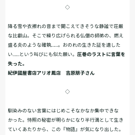
◇
降る雪や衣擦れの音まで聞こえてきそうな静謐で荘厳
な比叡山。そこで繰り広げられる仏僧の師弟の、燃え
盛る炎のような確執……。おのれの生きた証を遺した
い……という叫びにも似た願い。
圧巻のラストに言葉を
失った。
紀伊國屋書店アリオ鳳店 吉原朋子さん
◇
馴染みのない言葉にはじめこそなかなか集中できな
かった。恃照の秘密が明らかになり半行満として生き
ていくあたりから、この『物語』が気になり出した。