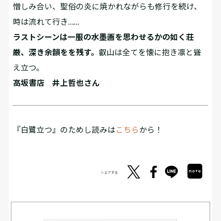
憎しみ合い、聖俗の炎に焼かれながらも修行を続け、
時は流れて行き……
ラストシーンは一服の水墨画を思わせるかの如く荘
厳、深き余韻をを残す。
叡山は全てを懐に抱き凛と聳
え立つ。
高坂書店 井上哲也さん
『白鷺立つ』のためし読みは
こちら
から！
シェアする