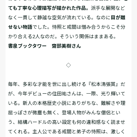
ても丁寧な心理描写が描かれた作品。
派手な展開など
なく一貫して静謐な空気が流れている。なのに
目が離
せない物語
でした。恃照と戒閻は憎み合うからこそ分
かり合える2人なのだ。そういう関係はままある。
書泉ブックタワー 齋部美樹さん
◇
毎年、多彩な才能を世に出し続ける『松本清張賞』だ
が、今年デビューの住田祐さんは、一際、光り輝いて
いる。新人の本格歴史小説にありがちな、難解さや理
屈っぽさが微塵も無く、登場人物がみんな僧侶とい
う、結構ハードルの高い設定も何の違和感なく読ませ
てくれる。主人公である戒閻と弟子の恃照は、激しく