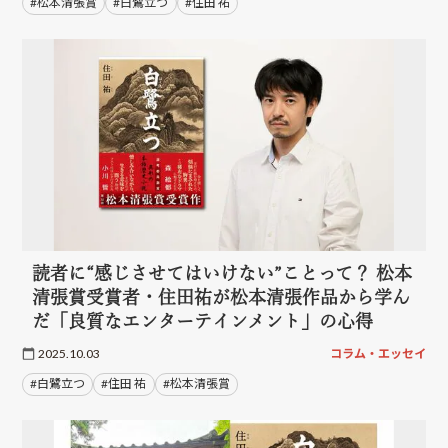
#松本清張賞
#白鷺立つ
#住田 祐
読者に“感じさせてはいけない”ことって？ 松本
清張賞受賞者・住田祐が松本清張作品から学ん
だ「良質なエンターテインメント」の心得
2025.10.03
コラム・エッセイ
#白鷺立つ
#住田 祐
#松本清張賞