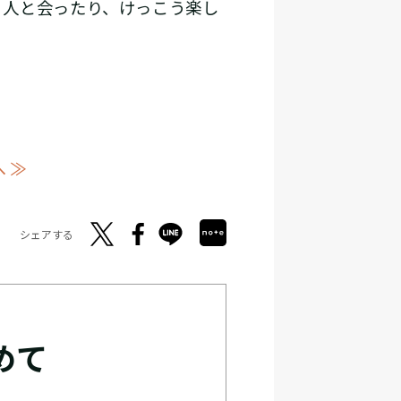
、人と会ったり、けっこう楽し
 ≫
シェアする
めて