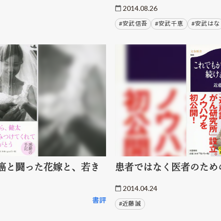
2014.08.26
#安武 信吾
#安武 千恵
#安武 はな
癌と闘った花嫁と、若き
患者ではなく医者のため
2014.04.24
書評
#近藤 誠