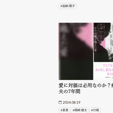
#加納 朋子
愛に対価は必用なのか？
夫の7年間
2014.08.19
#恵恵
#岡崎 健太
#付楠