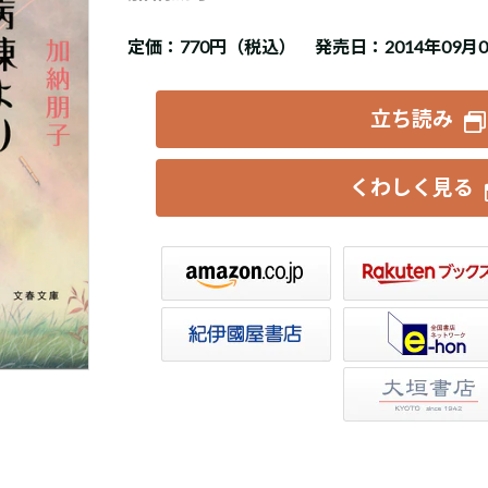
定価：
770円（税込）
発売日：2014年09月
立ち読み
くわしく見る
楽天ブックス
セブンネット
トア
e-hon
HonyaClub
大垣書店