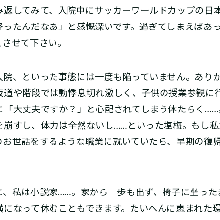
返してみて、入院中にサッカーワールドカップの日
経ったんだなあ」と感慨深いです。過ぎてしまえばあ
えさせて下さい。
院、といった事態には一度も陥っていません。ありが
坂道や階段では動悸息切れ激しく、子供の授業参観に
に「大丈夫ですか？」と心配されてしまう体たらく……
を崩すし、体力は全然ないし……といった塩梅。もし私
のお世話をするような職業に就いていたら、早期の復
、私は小説家……。家から一歩も出ず、椅子に坐った
横になって休むこともできます。たいへんに恵まれた