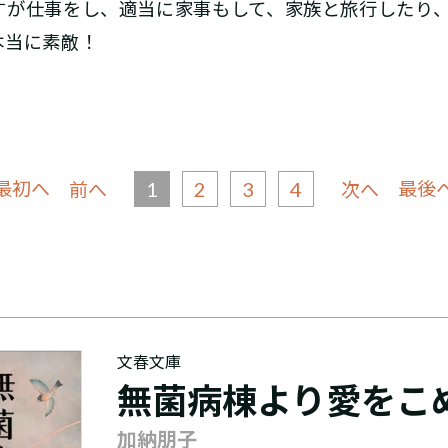
すが仕事をし、適当に家事もして、家族と旅行したり
本当に素敵！
 最初へ
1
2
3
4
最後へ
前へ
次へ
文春文庫
無菌病棟より愛をこ
加納朋子