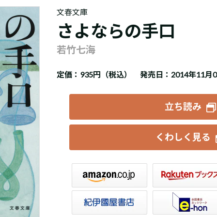
文春文庫
さよならの手口
若竹七海
定価：
935円（税込）
発売日：2014年11月
立ち読み
くわしく見る
楽天ブックス
セブンネット
トア
e-hon
HonyaClub