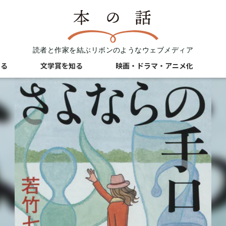
読者と作家を結ぶリボンのようなウェブメディア
知る
文学賞を知る
映画・ドラマ・アニメ化