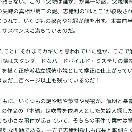
か語らない。この「父親は誰か」が第一の謎。父親候
失踪の真相が第二の謎。志緒利の“はとこ”が絞殺さ
につれて、いくつもの秘密や犯罪が顔を出す。本書前
くサスペンスに満ちているのだ。
たことにそれまでカギだと思われていた謎が、ここで
対話はスタンダードなハードボイルド・ミステリの最
」を描く正統派私立探偵小説として端正に仕上がって
はまだ二百ページ以上も残っているのだ！
もに、いくつもの謎や嘘や策謀や秘密が、解明と暴
この作品の『本編』は吹雪を依頼人とした失踪人探し
にも小さな事件が起きていて、そちらの事件で葉村は
深刻な問題である。一方で志緒利探しも成長と転調を