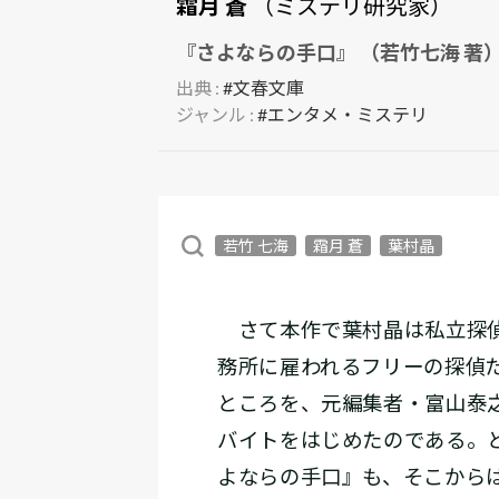
霜月 蒼
（ミステリ研究家）
『さよならの手口』 （若竹七海 著
出典 :
#文春文庫
ジャンル :
#エンタメ・ミステリ
若竹 七海
霜月 蒼
葉村晶
さて本作で葉村晶は私立探偵
務所に雇われるフリーの探偵
ところを、元編集者・富山泰之の
バイトをはじめたのである。
よならの手口』も、そこから