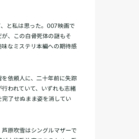
、と私は思った。007映画で
だが、この白骨死体の謎もそ
美味なミステリ本編への期待感
雪を依頼人に、二十年前に失踪
が行われていて、いずれも志緒
を完了せぬまま姿を消してい
。芦原吹雪はシングルマザーで