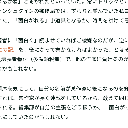
なるかね」と聞かれたといっていた。常にトリックと
テンシュタインの郵便局では、ずらりと並んでいた私
いた。「面白がれる」小道具となるか、時間を掛けて
者に「面白く」読ませていればご機嫌なのだが、逆
生の記』
を、後になって書かなければよかった、とほ
文壇長者番付（多額納税者）で、他の作家に負けるの
のかもしれない。
序を気にして、自分の名前が某作家の後になるのを
すれば、某作家が長く連載をしているから、敢えて同
られる。編集部が自分の主張をどう扱うか、「面白が
気にしていたのかもしれない。