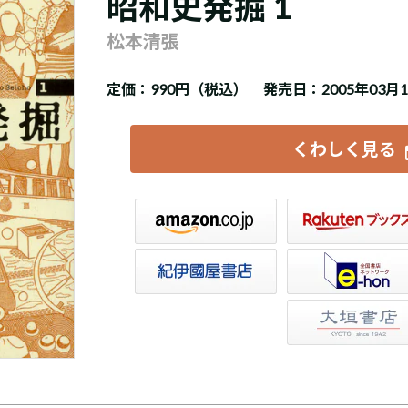
昭和史発掘 1
松本清張
定価：
990円（税込）
発売日：2005年03月
くわしく見る
楽天ブックス
セブンネット
トア
e-hon
HonyaClub
大垣書店