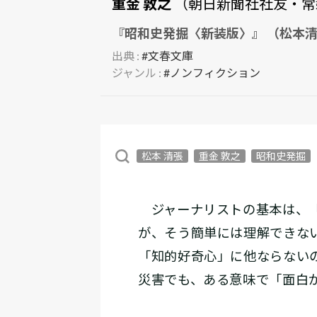
重金 敦之
（朝日新聞社社友・常
『昭和史発掘〈新装版〉』 （松本清
出典 :
#文春文庫
ジャンル :
#ノンフィクション
松本 清張
重金 敦之
昭和史発掘
ジャーナリストの基本は、「
が、そう簡単には理解できな
「知的好奇心」に他ならない
災害でも、ある意味で「面白