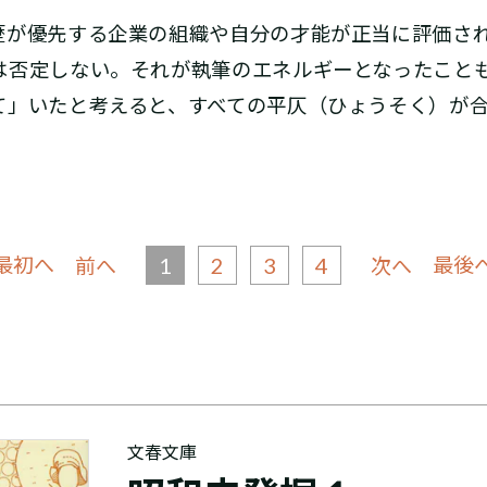
が優先する企業の組織や自分の才能が正当に評価さ
は否定しない。それが執筆のエネルギーとなったこと
て」いたと考えると、すべての平仄（ひょうそく）が
 最初へ
1
2
3
4
最後へ
前へ
次へ
文春文庫