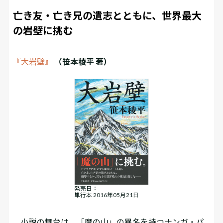
亡き友・亡き兄の遺志とともに、世界最大
の岩壁に挑む
『大岩壁』
（笹本稜平 著）
発売日：
単行本 2016年05月21日
小説の舞台は、「魔の山」の異名を持つナンガ・パ