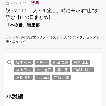
特集
2016.08.11
祝・8.11！ 人々を癒し、時に脅かす“山”を
読む【山の日まとめ】
「本の話」編集部
ジャンル :
#小説
,
#エンタメ・ミステリ
,
#ノンフィクション
,
#随
筆・エッセイ
笹本 稜平
折原 一
新田 次郎
南木 佳士
横山 秀夫
木村 盛武
湯川 豊
田部井 淳子
角幡 唯介
noyama
岩崎 元郎
小説編