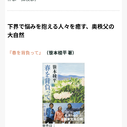
下界で悩みを抱える人々を癒す、奥秩父の
大自然
『春を背負って』
（笹本稜平 著）
発売日：