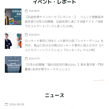
イベント・レポート
2026.08.05
【石田衣良サインカードプレゼント！】 ジュンク堂書店池
袋本店で8月22日開催 石田衣良と過ごす池袋ナイト「池袋
ウエストゲートパークと走った30年」
2026.08.03
ロッキード事件に材をとった新刊小説『シャドーゲーム』を
刊行、真山仁氏はなぜ再びロッキード事件に挑んだのか【ベ
ストセラーノンフィクション『ロッキード』から5年】
2026.07.09
【7月20日開催「海の日記念行事2026」】直木賞作家・門井
慶喜×永井紗耶子トークセッション
矢
ニュース
2026.08.08