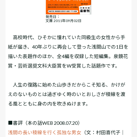
発売日：
文庫 2011年09月02日
高校時代、ひそかに憧れていた同級生の女性から手
紙が届き、40年ぶりに再会して登った浅間山での1日を
描いた表題作のほか、全4編を収録した短編集。泉鏡花
賞・芸術選奨文科大臣賞をW受賞した話題作です。
人生の復路に始めた山歩きだからこそ知る、かけが
えのないものとは――過ぎゆく時のいとおしさが稜線を渡
る風とともに身の内を吹きぬけます。
■書評
（本の話WEB 2008.07.20）
浅間の長い稜線を行く孤独な男女
（文：村田喜代子｜