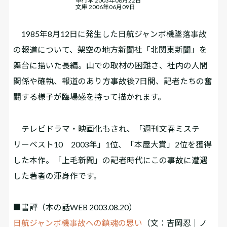
単行本 2003年08月22日
文庫 2006年06月09日
1985年8月12日に発生した日航ジャンボ機墜落事故
の報道について、架空の地方新聞社「北関東新聞」を
舞台に描いた長編。山での取材の困難さ、社内の人間
関係や確執、報道のあり方――事故後7日間、記者たちの奮
闘する様子が臨場感を持って描かれます。
テレビドラマ・映画化もされ、「週刊文春ミステ
リーベスト10 2003年」1位、「本屋大賞」2位を獲得
した本作。「上毛新聞」の記者時代にこの事故に遭遇
した著者の渾身作です。
■書評
（本の話WEB 2003.08.20）
日航ジャンボ機事故への鎮魂の思い
（文：吉岡忍｜ノ