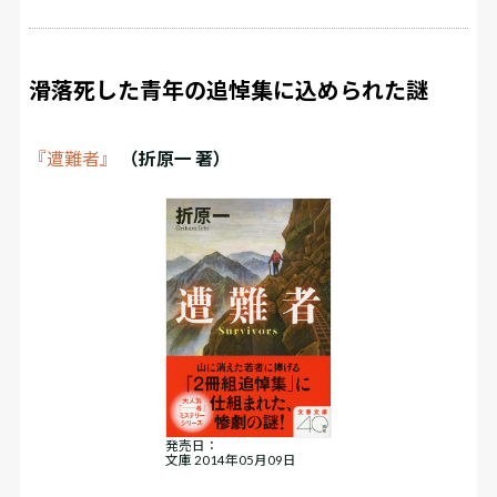
滑落死した青年の追悼集に込められた謎
『遭難者』
（折原一 著）
発売日：
文庫 2014年05月09日