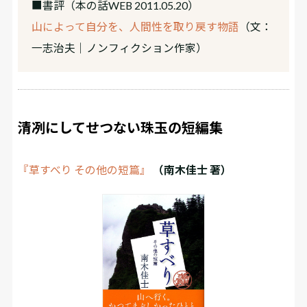
■書評
（本の話WEB 2011.05.20）
山によって自分を、人間性を取り戻す物語
（文：
一志治夫｜ノンフィクション作家）
清冽にしてせつない珠玉の短編集
『草すべり その他の短篇』
（南木佳士 著）