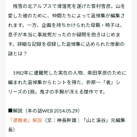
残雪の北アルプスで滑落死を遂げた笹村雪彦。山を
愛した彼のために、仲間たちによって追悼集が編集さ
れます。一方、企画を持ちかけられた母親・時子は、
息子が本当に事故死だったのか疑問を抱きはじめま
す。詳細な記録を収録した追悼集に込められた惨劇の
謎とは――？
1982年に遭難死した実在の人物、柴田享彦のために
編まれた追悼集からヒントを得た、折原一「――者」シ
リーズの1冊。鬼才の手腕が冴える傑作です。
■解説
（本の話WEB 2014.05.29）
『遭難者』解説
（文：神長幹雄｜「山と溪谷」元編集
長）