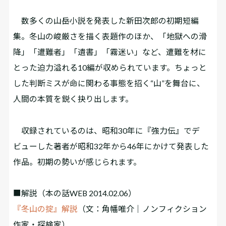
数多くの山岳小説を発表した新田次郎の初期短編
集。冬山の峻厳さを描く表題作のほか、「地獄への滑
降」「遭難者」「遺書」「霧迷い」など、遭難を材に
とった迫力溢れる10編が収められています。ちょっと
した判断ミスが命に関わる事態を招く“山”を舞台に、
人間の本質を鋭く抉り出します。
収録されているのは、昭和30年に『強力伝』でデ
ビューした著者が昭和32年から46年にかけて発表した
作品。初期の勢いが感じられます。
■解説
（本の話WEB 2014.02.06）
『冬山の掟』解説
（文：角幡唯介｜ノンフィクション
作家・探検家）