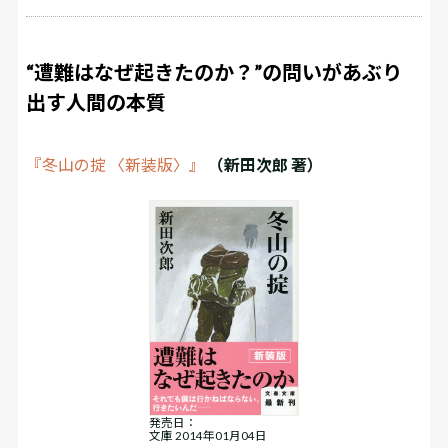
“遭難はなぜ起きたのか？”の問いがあぶり
出す人間の本質
『冬山の掟 〈新装版〉』
（新田次郎 著）
発売日：
文庫 2014年01月04日