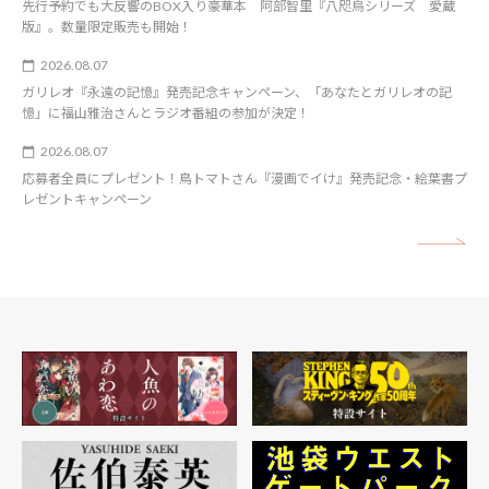
先行予約でも大反響のBOX入り豪華本 阿部智里『八咫烏シリーズ 愛蔵
版』。数量限定販売も開始！
2026.08.07
ガリレオ『永遠の記憶』発売記念キャンペーン、「あなたとガリレオの記
憶」に福山雅治さんとラジオ番組の参加が決定！
2026.08.07
応募者全員にプレゼント！鳥トマトさん『漫画でイけ』発売記念・絵葉書プ
レゼントキャンペーン
矢