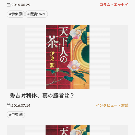
2016.06.29
コラム・エッセイ
#伊東 潤
#横浜1963
秀吉対利休、真の勝者は？
2016.07.14
インタビュー・対談
#伊東 潤