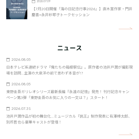
2026.07.09
【7月20日開催「海の日記念行事2026」】直木賞作家・門井
慶喜×永井紗耶子トークセッション
矢
ニュース
2026.08.05
日本テレビ系連続ドラマ『俺たちの箱根駅伝』。原作者の池井戸潤が撮影現
場を訪問…主演の大泉洋の前で思わず本音が!?
2026.08.05
東野圭吾ガリレオシリーズ最新長編『永遠の記憶』発売！ 刊行記念キャン
ペーン第3弾「東野圭吾のお気に入りの一文は？」スタート！
2026.07.31
池井戸潤作品が初の舞台化…ミュージカル『民王』制作発表に有澤樟太郎、
別所哲也ら豪華キャストが登壇！
矢