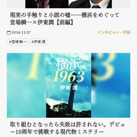
現実の手触りと小説の嘘――横浜をめぐって
堂場瞬一×伊東潤【前編】
2016.11.07
インタビュー・対談
#堂場 瞬一
#伊東 潤
取り組むとなったら失敗は許されない。デビュ
ー10周年で挑戦する現代物ミステリー