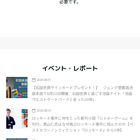
必要です。
イベント・レポート
2026.08.05
【石田衣良サインカードプレゼント！】 ジュンク堂書店池
袋本店で8月22日開催 石田衣良と過ごす池袋ナイト「池袋
ウエストゲートパークと走った30年」
2026.08.03
ロッキード事件に材をとった新刊小説『シャドーゲーム』を
刊行、真山仁氏はなぜ再びロッキード事件に挑んだのか【ベ
ストセラーノンフィクション『ロッキード』から5年】