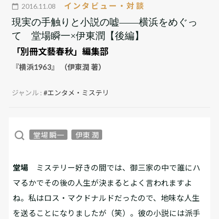
インタビュー・対談
2016.11.08
現実の手触りと小説の嘘――横浜をめぐっ
て 堂場瞬一×伊東潤【後編】
「別冊文藝春秋」編集部
『横浜1963』 （伊東潤 著）
ジャンル :
#エンタメ・ミステリ
堂場 瞬一
伊東 潤
堂場
ミステリー好きの間では、御三家の中で誰にハ
マるかでその後の人生が決まるとよく言われますよ
ね。私はロス・マクドナルドだったので、地味な人生
を送ることになりましたが（笑）。彼の小説には派手