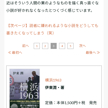
近はそういう人間の業のようなものを描く真っ直ぐな
小説が好かれなくなったとつくづく感じています。
【次ページ】読者に嫌われるような小説をどうしても
書きたくなってしまう（笑）
前へ
次へ
1
2
3
4
5
≪ 最初へ
最後へ ≫
横浜1963
伊東潤・著
定価：本体1,500円＋税 発売