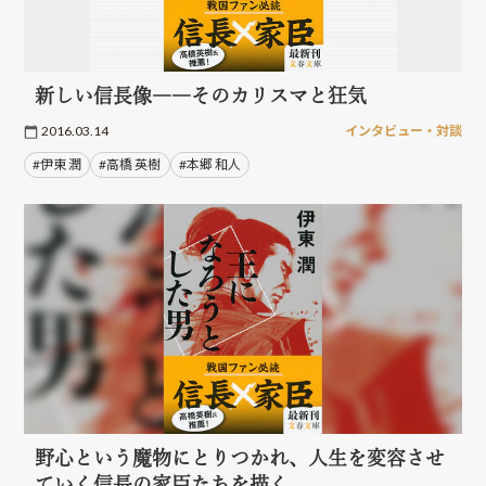
新しい信長像――そのカリスマと狂気
2016.03.14
インタビュー・対談
#伊東 潤
#高橋 英樹
#本郷 和人
野心という魔物にとりつかれ、人生を変容させ
ていく信長の家臣たちを描く