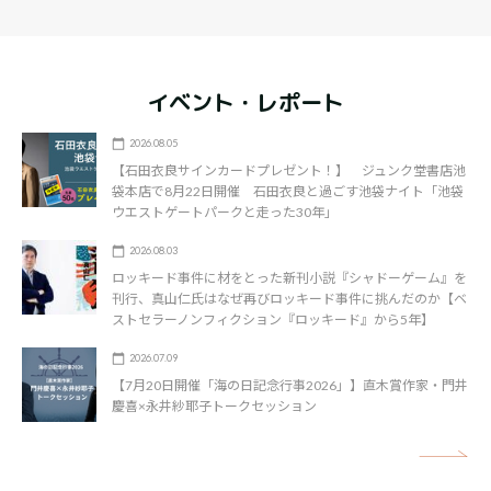
イベント・レポート
2026.08.05
【石田衣良サインカードプレゼント！】 ジュンク堂書店池
袋本店で8月22日開催 石田衣良と過ごす池袋ナイト「池袋
ウエストゲートパークと走った30年」
2026.08.03
ロッキード事件に材をとった新刊小説『シャドーゲーム』を
刊行、真山仁氏はなぜ再びロッキード事件に挑んだのか【ベ
ストセラーノンフィクション『ロッキード』から5年】
2026.07.09
【7月20日開催「海の日記念行事2026」】直木賞作家・門井
慶喜×永井紗耶子トークセッション
矢