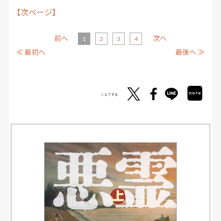
【次ページ】
前へ
次へ
1
2
3
4
≪ 最初へ
最後へ ≫
シェアする