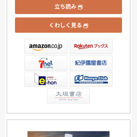
立ち読み
くわしく見る
ックス
屋書店ウェブストア
Club