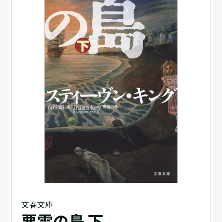
文春文庫
悪霊の島 下