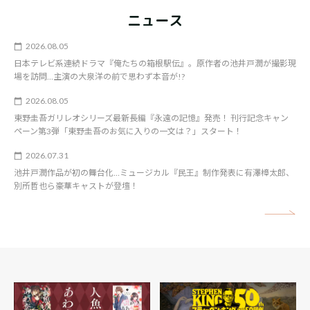
ニュース
2026.08.05
日本テレビ系連続ドラマ『俺たちの箱根駅伝』。原作者の池井戸潤が撮影現
場を訪問…主演の大泉洋の前で思わず本音が!?
2026.08.05
東野圭吾ガリレオシリーズ最新長編『永遠の記憶』発売！ 刊行記念キャン
ペーン第3弾「東野圭吾のお気に入りの一文は？」スタート！
2026.07.31
池井戸潤作品が初の舞台化…ミュージカル『民王』制作発表に有澤樟太郎、
別所哲也ら豪華キャストが登壇！
矢