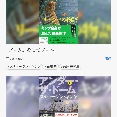
ブーム。そしてブール。
2008.08.20
書評
#スティーヴン・キング
#白石 朗
#古屋 美登里