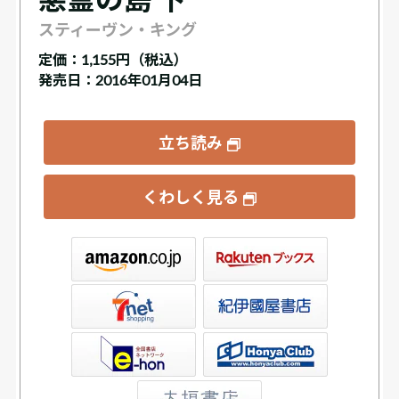
スティーヴン・キング
定価：
1,155円（税込）
発売日：2016年01月04日
立ち読み
くわしく見る
ックス
屋書店ウェブストア
Club