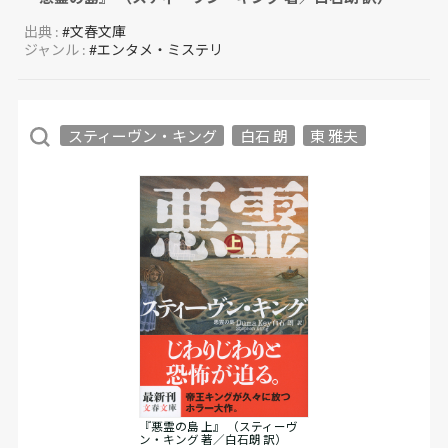
出典 :
#文春文庫
ジャンル :
#エンタメ・ミステリ
スティーヴン・キング
白石 朗
東 雅夫
『悪霊の島 上』 （スティーヴ
ン・キング 著／白石朗 訳）