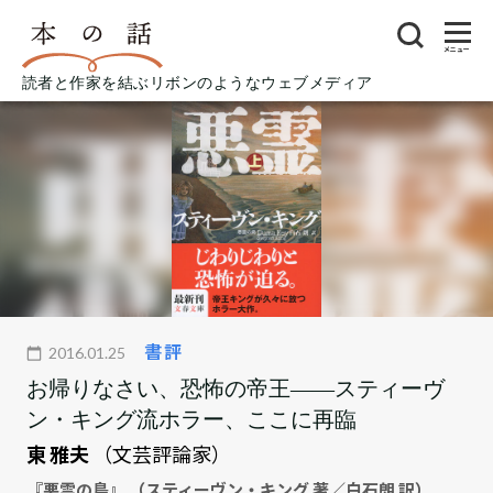
メニュー
読者と作家を結ぶリボンのようなウェブメディア
書評
2016.01.25
お帰りなさい、恐怖の帝王――スティーヴ
ン・キング流ホラー、ここに再臨
東 雅夫
（文芸評論家）
『悪霊の島』 （スティーヴン・キング 著／白石朗 訳）