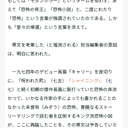
もしくは「モダンホラー」というタームを使わず、あ
えて「恐怖の帝王」「恐怖小説」と、二度にわたり
「恐怖」という言葉が強調されていたのである。しか
も「堂々の帰還」という言葉を添えて。
帯文を考案した（と推測される）担当編集者の意図
は、明白に思われた。
一九七四年のデビュー長篇『キャリー』を皮切り
に、『呪われた町』（七五）
『シャイニング』
（七
七）と続く初期の傑作長篇に脈打っていた恐怖の奔流――
かつて、いかなる作家の手によっても書かれることの
なかった未曾有（みぞう）の恐怖、豊饒なるストー
リーテリングで読む者を圧倒するキング流恐怖小説
が、ここに再臨したことを、その帯文は予告していた