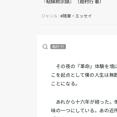
『粘膜黙示録』 （飴村行 著）
ジャンル :
#随筆・エッセイ
飴村 行
その夜の『革命』体験を境に
こを起点として僕の人生は無
ことになる。
あれから十六年が経った。僕
味の一つにしている。あの近