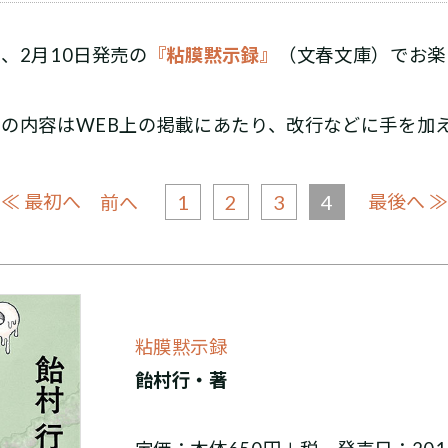
、2月10日発売の
『粘膜黙示録』
（文春文庫）でお楽
」の内容はWEB上の掲載にあたり、改行などに手を加
≪ 最初へ
1
2
3
4
最後へ ≫
前へ
粘膜黙示録
飴村行・著