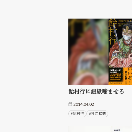
飴村行に銀紙噛ませろ
2014.04.02
#飴村 行
#杉江 松恋