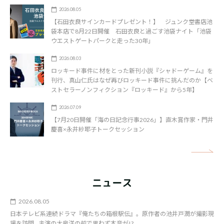
2026.08.05
【石田衣良サインカードプレゼント！】 ジュンク堂書店池
袋本店で8月22日開催 石田衣良と過ごす池袋ナイト「池袋
ウエストゲートパークと走った30年」
2026.08.03
ロッキード事件に材をとった新刊小説『シャドーゲーム』を
刊行、真山仁氏はなぜ再びロッキード事件に挑んだのか【ベ
ストセラーノンフィクション『ロッキード』から5年】
2026.07.09
【7月20日開催「海の日記念行事2026」】直木賞作家・門井
慶喜×永井紗耶子トークセッション
矢
ニュース
2026.08.05
日本テレビ系連続ドラマ『俺たちの箱根駅伝』。原作者の池井戸潤が撮影現
場を訪問…主演の大泉洋の前で思わず本音が!?