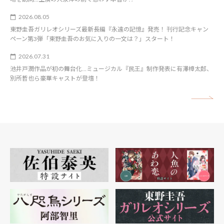
2026.08.05
東野圭吾ガリレオシリーズ最新長編『永遠の記憶』発売！ 刊行記念キャン
ペーン第3弾「東野圭吾のお気に入りの一文は？」スタート！
2026.07.31
池井戸潤作品が初の舞台化…ミュージカル『民王』制作発表に有澤樟太郎、
別所哲也ら豪華キャストが登壇！
矢