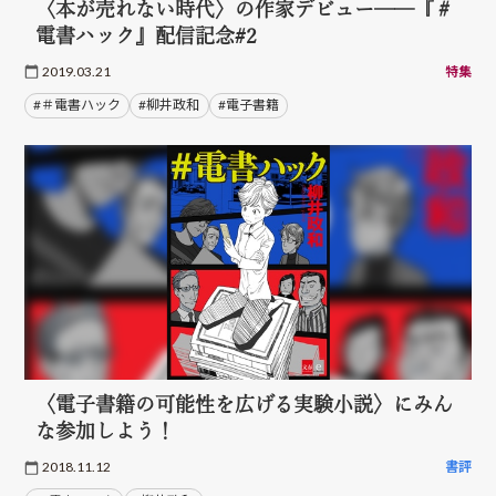
〈本が売れない時代〉の作家デビュー──『＃
電書ハック』配信記念#2
2019.03.21
特集
#＃電書ハック
#柳井政和
#電子書籍
〈電子書籍の可能性を広げる実験小説〉にみん
な参加しよう！
2018.11.12
書評