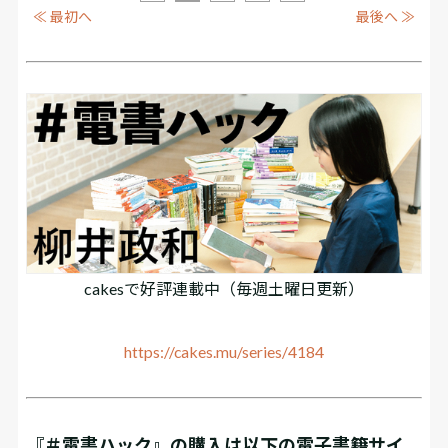
≪ 最初へ
最後へ ≫
cakesで好評連載中（毎週土曜日更新）
https://cakes.mu/series/4184
『＃電書ハック』の購入は以下の電子書籍サイ