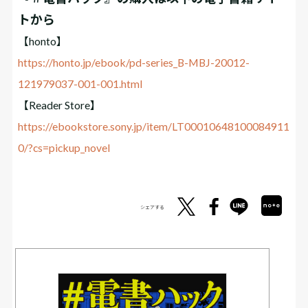
トから
【honto】
https://honto.jp/ebook/pd-series_B-MBJ-20012-
121979037-001-001.html
【Reader Store】
https://ebookstore.sony.jp/item/LT00010648100084911
0/?cs=pickup_novel
シェアする