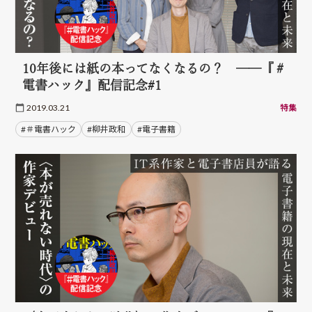
10年後には紙の本ってなくなるの？ ──『＃
電書ハック』配信記念#1
2019.03.21
特集
#＃電書ハック
#柳井政和
#電子書籍