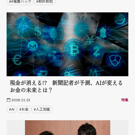
##電書ハック
#柳井政和
現金が消える!? 新聞記者が予測、AIが変える
お金の未来とは？
2018.11.13
特集
#AI
#お金
#人工知能