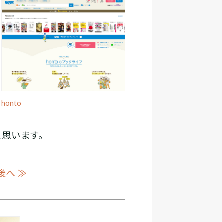
honto
と思います。
後へ ≫