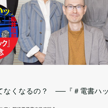
てなくなるの？ ──『＃電書ハッ