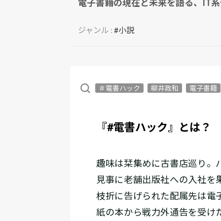
電子書籍の現在と未来を語る、IT
ジャンル :
#小説
＃電書ハック
柳井政和
電子書籍
『#電書ハック』とは？
趣味は栞集めに古書店巡り。
見事に老舗出版社への入社を
枝折に告げられた配属先は電
紙の本から戦力外通告を受け