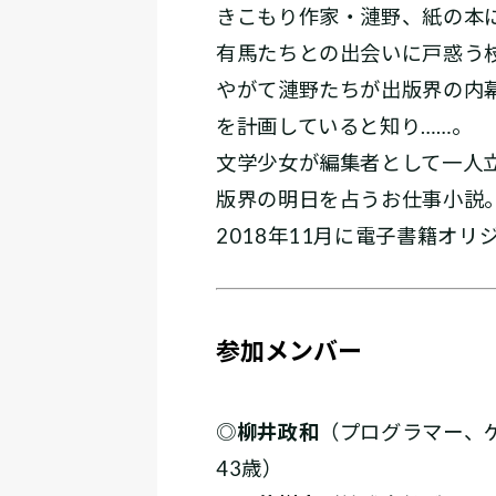
きこもり作家・漣野、紙の本
有馬たちとの出会いに戸惑う
やがて漣野たちが出版界の内
を計画していると知り……。
文学少女が編集者として一人
版界の明日を占うお仕事小説
2018年11月に電子書籍オ
参加メンバー
◎
柳井政和
（プログラマー、
43歳）