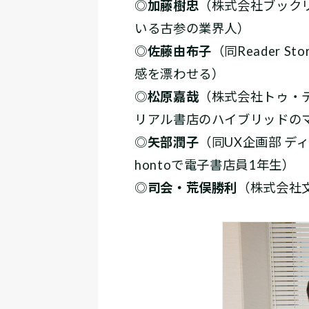
◎
加藤樹忠
（株式会社ブックリ
いる古参の業界人）
◎
佐藤由布子
（同Reader
感を漂わせる）
◎
松原嘉哉
（株式会社トゥ・
リアル書店のハイブリッドの
◎
矢部潤子
（同UX企画部 
hontoで電子書店員1年生）
◎
司会・荒俣勝利
（株式会社