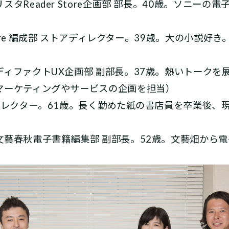
スタReader Store企画部 部長。40歳。ソニー
 Store 編成部 ストアディレクター。39歳。大の小説
ディファクトUX企画部 副部長。37歳。熱いトークを
マーケティングやサービスの企画を担当）
ディレクター。61歳。長く勤めた紙の書店員を卒業後、
文藝春秋電子書籍編集部 副部長。52歳。文藝畑から