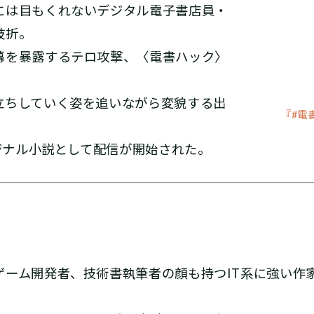
には目もくれないデジタル電子書店員・
枝折。
幕を暴露するテロ攻撃、〈電書ハック〉
立ちしていく姿を追いながら変貌する出
『#電
。
リジナル小説として配信が開始された。
ゲーム開発者、技術書執筆者の顔も持つIT系に強い作