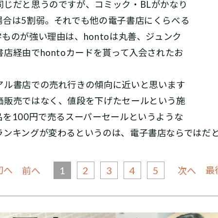
同じだと思うのですが、コミック・BLがかなり
場合は5割弱。それでも他の電子書店にくらべる
ものが強い理由は、hontoは丸善、ジュンク
店経由でhontoカードを貰って入会されたお
アル書店での売れ行きの傾向に近いと思います
価販売ではなく、値段を下げたセールという施
を100円で売るスーパーセールというような
ランキングが変わるというのは、電子書店ならではだ
初へ
1
2
3
4
5
最
前へ
次へ