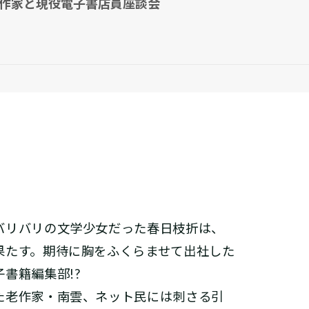
系作家と現役電子書店員座談会
バリバリの文学少女だった春日枝折は、
果たす。期待に胸をふくらませて出社した
子書籍編集部!?
た老作家・南雲、ネット民には刺さる引