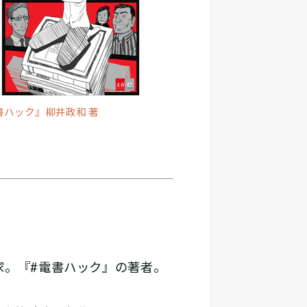
書ハック』柳井政和 著
家。『#電書ハック』の著者。