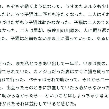
、もぞもぞ動くようになった、うすめたミルクも少
したところで子猫は二匹とも冷たくなった、二人はそ
つづけたがもう子猫は動かなかった、子猫は二人のて
なかった、二人は早朝、多摩川の川原の、人に掘り返
きた、子猫は名前もないまま土に還っていった、ある
った、まだ私とつきあい出して一年半、いまは妻の
捨てられていた、カノジョだった妻はすぐに猫を飼っ
連れて行った、ペチャはそれで助かって、それから二
も、出会ったそのときに放置していたら助からなかっ
に助からなかったら……ということはしょっちゅう考え
分かれたそれは並行していると感じた。