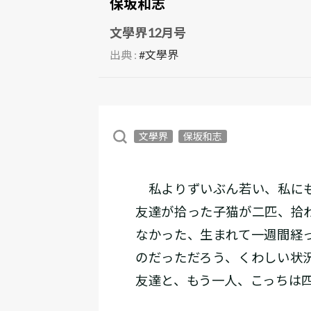
保坂和志
文學界12月号
出典 :
#文學界
文學界
保坂和志
私よりずいぶん若い、私にも
友達が拾った子猫が二匹、拾
なかった、生まれて一週間経
のだっただろう、くわしい状
友達と、もう一人、こっちは