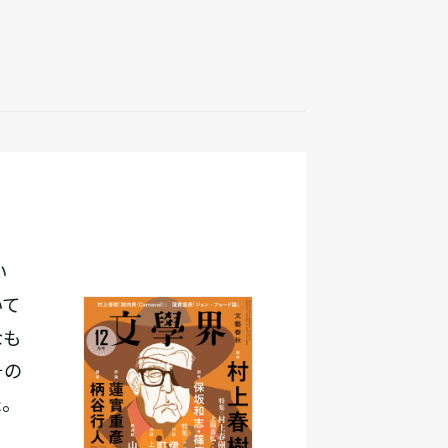
い
いて
なも
その
た。