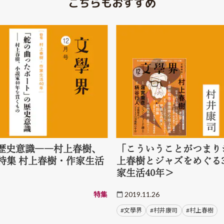
こちらもおすすめ
歴史意識――村上春樹、
「こういうことがつまり
特集 村上春樹・作家生活
上春樹とジャズをめぐる
家生活40年＞
特集
2019.11.26
#文學界
#村井康司
#村上春樹