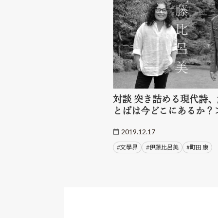
対談 突き詰める現代詩、
とばは今どこにあるか？
2019.12.17
#文學界
#伊藤比呂美
#町田 康