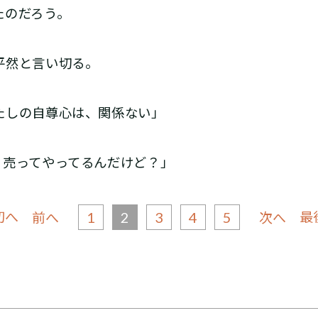
たのだろう。
平然と言い切る。
たしの自尊心は、関係ない」
、売ってやってるんだけど？」
初へ
1
2
3
4
5
最
前へ
次へ