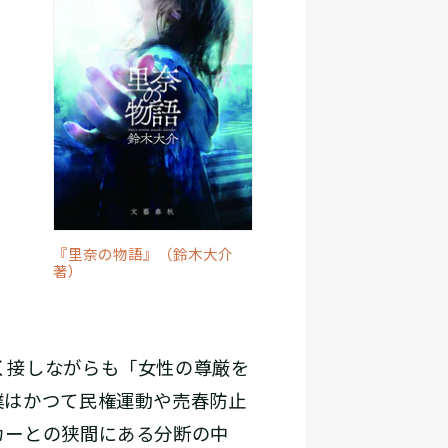
『里奈の物語』（鈴木大介
著）
く接しながらも「女性の尊厳を
僕はかつて民権運動や売春防止
カーとの狭間にある分断の中