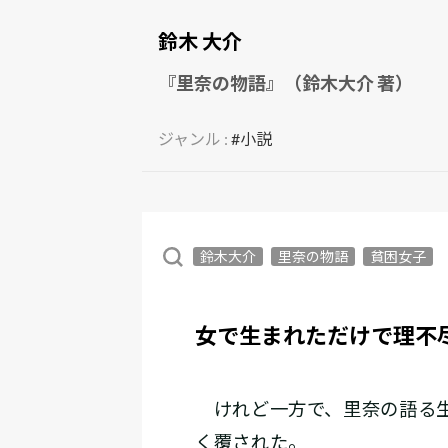
鈴木 大介
『里奈の物語』（鈴木大介 著）
ジャンル :
#小説
鈴木大介
里奈の物語
貧困女子
女で生まれただけで理不
けれど一方で、里奈の語る生
く覆された。