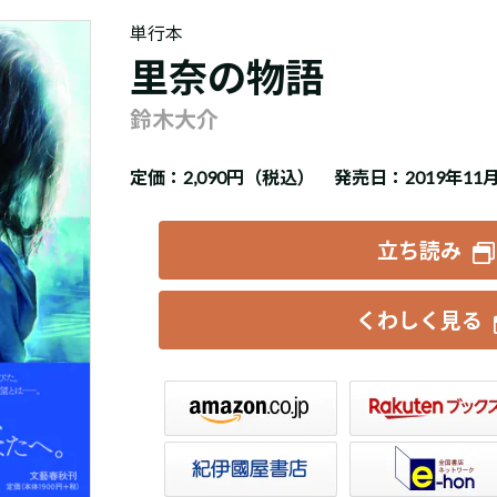
単行本
里奈の物語
鈴木大介
定価：
2,090円（税込）
発売日：2019年11
立ち読み
くわしく見る
楽天ブックス
セブンネット
トア
e-hon
HonyaClub