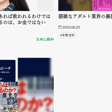
あれば救われるわけでは
猥雑なアダルト業界の裏
るのは、お金ではない
2010.06.20
#本橋 信宏
ためし読み