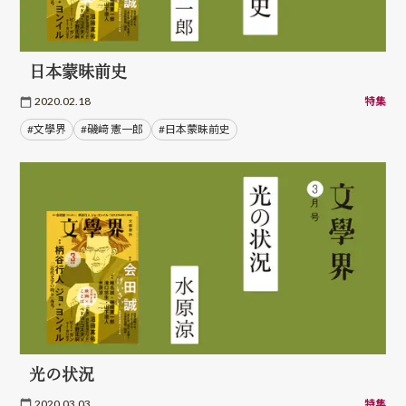
日本蒙昧前史
2020.02.18
特集
#文學界
#磯﨑 憲一郎
#日本蒙昧前史
光の状況
2020.03.03
特集