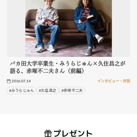
バカ田大学卒業生・みうらじゅん×久住昌之が
語る、赤塚不二夫さん（前編）
2016.07.14
インタビュー・対談
#みうら じゅん
#久住 昌之
#赤塚 不二夫
プレゼント