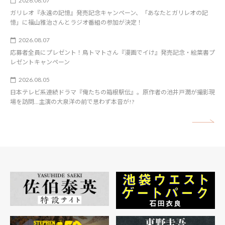
2026.08.07
ガリレオ『永遠の記憶』発売記念キャンペーン、「あなたとガリレオの記
憶」に福山雅治さんとラジオ番組の参加が決定！
2026.08.07
応募者全員にプレゼント！鳥トマトさん『漫画でイけ』発売記念・絵葉書プ
レゼントキャンペーン
2026.08.05
日本テレビ系連続ドラマ『俺たちの箱根駅伝』。原作者の池井戸潤が撮影現
場を訪問…主演の大泉洋の前で思わず本音が!?
矢