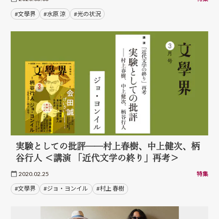
#文學界
#水原 涼
#光の状況
実験としての批評──村上春樹、中上健次、柄
谷行人 ＜講演 「近代文学の終り」再考＞
2020.02.25
特集
#文學界
#ジョ・ヨンイル
#村上 春樹