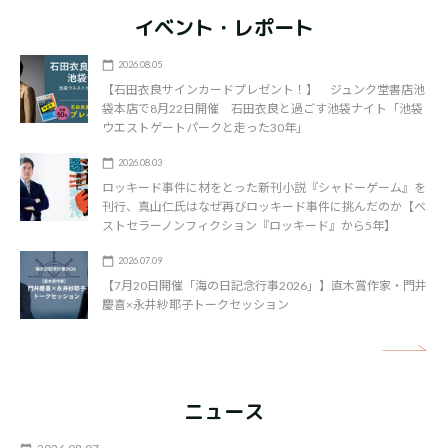
イベント・レポート
2026.08.05
【石田衣良サインカードプレゼント！】 ジュンク堂書店池
袋本店で8月22日開催 石田衣良と過ごす池袋ナイト「池袋
ウエストゲートパークと走った30年」
2026.08.03
ロッキード事件に材をとった新刊小説『シャドーゲーム』を
刊行、真山仁氏はなぜ再びロッキード事件に挑んだのか【ベ
ストセラーノンフィクション『ロッキード』から5年】
2026.07.09
【7月20日開催「海の日記念行事2026」】直木賞作家・門井
慶喜×永井紗耶子トークセッション
矢
ニュース