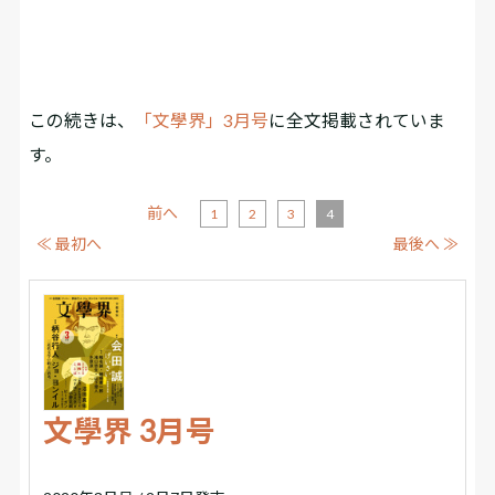
この続きは、
「文學界」3月号
に全文掲載されていま
す。
前へ
1
2
3
4
≪ 最初へ
最後へ ≫
文學界 3月号