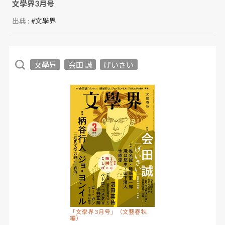
文學界3月号
出典 :
#文學界
文學界
会田 誠
げいさい
「文學界 3月号」（文藝春秋
編）