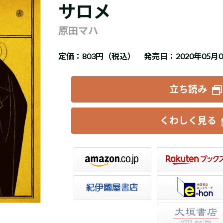
サロメ
原田マハ
定価：
803円（税込）
発売日：2020年05月
立ち読み
くわしく見る
楽天ブックス
セブンネット
トア
e-hon
HonyaClub
大垣書店