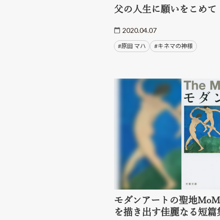
父の人生に願いをこめて
2020.04.07
#原田 マハ
#キネマの神様
モダンアートの聖地Mo
を描き出す佳麗なる短篇