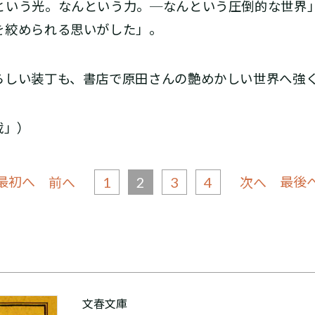
という光。なんという力。─なんという圧倒的な世界
を絞められる思いがした」。
しい装丁も、書店で原田さんの艶めかしい世界へ強
載」）
 最初へ
1
2
3
4
最後へ
前へ
次へ
文春文庫