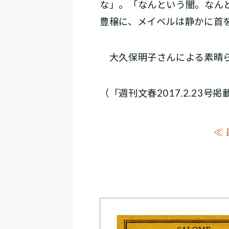
な」。「なんという闇。なん
豊穣に、メイベルは静かに首
大久保明子さんによる素晴ら
（「週刊文春2017.2.23号掲
≪