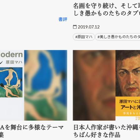
名画を守り続け、そして
しき愚かものたちのタブ
書評
2019.07.12
#原田マハ
#美しき愚かものたちの
MAを舞台に多様なテーマ
日本人作家が書いた沖縄
集
ちばん好きな作品