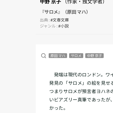
中野 京子
（作家・独文学者）
『サロメ』（原田 マハ）
出典 :
#文春文庫
ジャンル :
#小説
原田 マハ
サロメ
中野 京子
発端は現代のロンドン。ワイ
発見の「サロメ」の絵を見せ
つまりサロメが預言者ヨハネ
いビアズリー真筆であったが
かった。