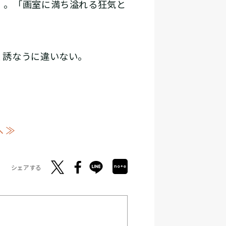
」。「画室に満ち溢れる狂気と
く誘なうに違いない。
 ≫
シェアする