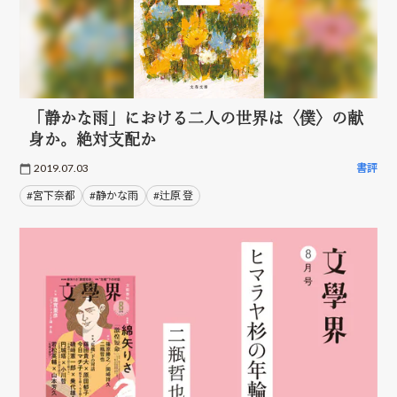
「静かな雨」における二人の世界は〈僕〉の献
身か。絶対支配か
2019.07.03
書評
#宮下奈都
#静かな雨
#辻原 登