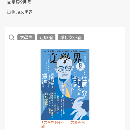
文學界9月号
出典 :
#文學界
文學界
辻原 登
隠し女小春
「文學界 9月号」（文藝春秋
編）