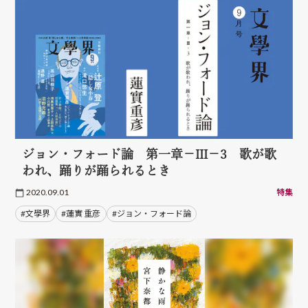
ジョン・フォード論 第一章－III－3 歌が歌
われ、踊りが踊られるとき
2020.09.01
特集
#文學界
#蓮實 重彦
#ジョン・フォード論