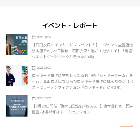
イベント・レポート
2026.08.05
【石田衣良サインカードプレゼント！】 ジュンク堂書店池
袋本店で8月22日開催 石田衣良と過ごす池袋ナイト「池袋
ウエストゲートパークと走った30年」
2026.08.03
ロッキード事件に材をとった新刊小説『シャドーゲーム』を
刊行、真山仁氏はなぜ再びロッキード事件に挑んだのか【ベ
ストセラーノンフィクション『ロッキード』から5年】
2026.07.09
【7月20日開催「海の日記念行事2026」】直木賞作家・門井
慶喜×永井紗耶子トークセッション
矢