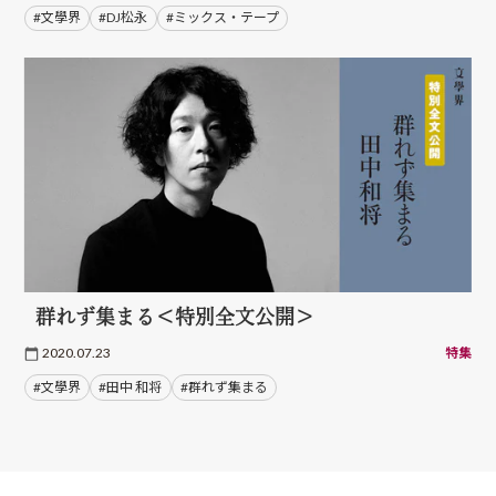
#文學界
#DJ松永
#ミックス・テープ
群れず集まる＜特別全文公開＞
2020.07.23
特集
#文學界
#田中 和将
#群れず集まる