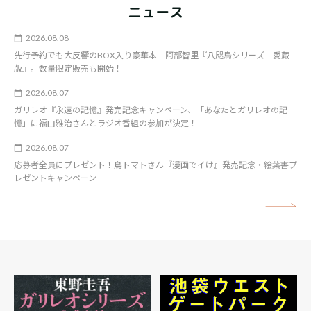
ニュース
2026.08.08
先行予約でも大反響のBOX入り豪華本 阿部智里『八咫烏シリーズ 愛蔵
版』。数量限定販売も開始！
2026.08.07
ガリレオ『永遠の記憶』発売記念キャンペーン、「あなたとガリレオの記
憶」に福山雅治さんとラジオ番組の参加が決定！
2026.08.07
応募者全員にプレゼント！鳥トマトさん『漫画でイけ』発売記念・絵葉書プ
レゼントキャンペーン
矢