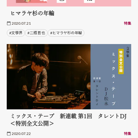
ヒマラヤ杉の年輪
2020.07.21
特集
#文學界
#二瓶 哲也
#ヒマラヤ杉の年輪
ミックス・テープ 新連載 第1回 タレントDJ
＜特別全文公開＞
2020.07.22
特集