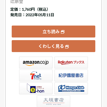
辻原登
定価：
1,760円（税込）
発売日：2022年05月11日
立ち読み
くわしく見る
ックス
屋書店ウェブストア
Club