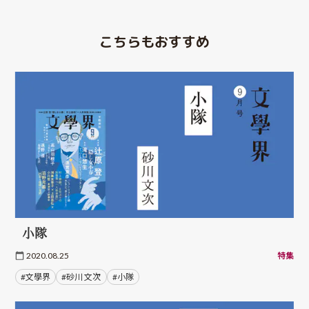
こちらもおすすめ
小隊
2020.08.25
特集
#文學界
#砂川 文次
#小隊