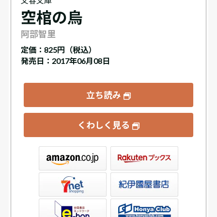
文春文庫
空棺の烏
阿部智里
定価：
825円（税込）
発売日：2017年06月08日
立ち読み
くわしく見る
ックス
屋書店ウェブストア
Club