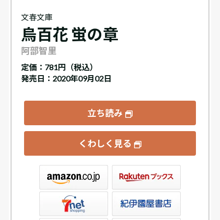
文春文庫
烏百花 蛍の章
阿部智里
定価：
781円（税込）
発売日：2020年09月02日
立ち読み
くわしく見る
ックス
屋書店ウェブストア