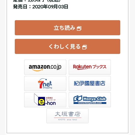
発売日：2020年09月03日
立ち読み
くわしく見る
ックス
屋書店ウェブストア
Club