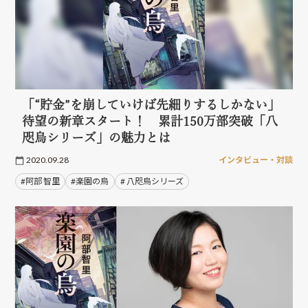
「“貯金”を崩していけば先細りするしかない」
待望の新章スタート！ 累計150万部突破「八
咫烏シリーズ」の魅力とは
2020.09.28
インタビュー・対談
#阿部 智里
#楽園の烏
# 八咫烏シリーズ