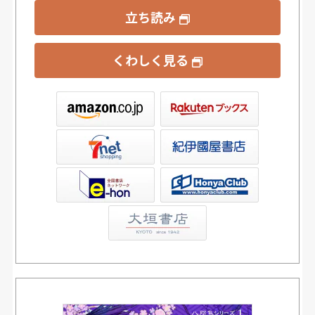
立ち読み
くわしく見る
ックス
屋書店ウェブストア
Club