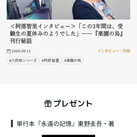
＜阿部智里インタビュー＞「この3年間は、受
験生の夏休みのようでした」――『楽園の烏』
刊行秘話
2020.09.11
インタビュー・対談
#八咫烏シリーズ
#阿部 智里
#楽園の烏
プレゼント
単行本『永遠の記憶』東野圭吾・著