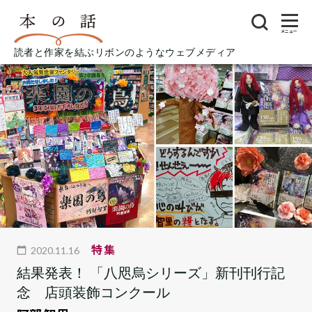
メニュー
読者と作家を結ぶリボンのようなウェブメディア
特集
2020.11.16
結果発表！ 「八咫烏シリーズ」新刊刊行記
念 店頭装飾コンクール