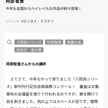
阿部 智里
今年も全国からハイレベルな作品が続々登場！
ジャンル :
#エンタメ・ミステリ
八咫烏シリーズ
阿部智里
楽園の烏
烏百花 蛍の章
阿部智里さんからの講評
さてさて、今年もやって参りました「八咫烏シリー
ズ」新刊刊行記念店頭装飾コンクール！ 審査は文藝
春秋の会議室を借りて行われるのですが、扉を開けて
目を剥きました。机の上ではスペースが足りず、壁際