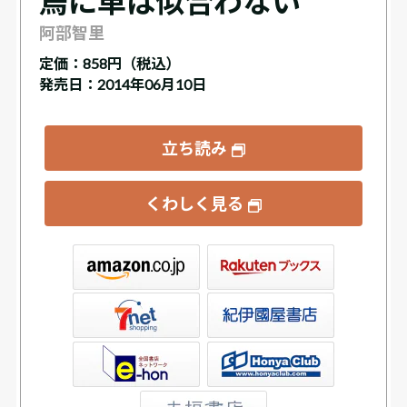
烏に単は似合わない
阿部智里
定価：
858円（税込）
発売日：2014年06月10日
立ち読み
くわしく見る
ックス
屋書店ウェブストア
Club