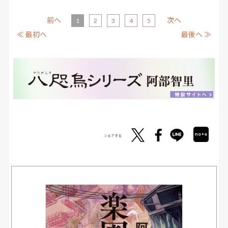
前へ
次へ
1
2
3
4
5
≪ 最初へ
最後へ ≫
シェアする