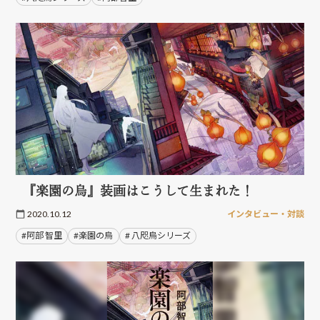
『楽園の烏』装画はこうして生まれた！
2020.10.12
インタビュー・対談
#阿部 智里
#楽園の烏
# 八咫烏シリーズ