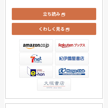
立ち読み
くわしく見る
ックス
屋書店ウェブストア
Club