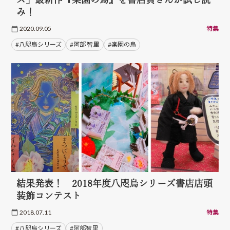
み！
2020.09.05
特集
#八咫烏シリーズ
#阿部 智里
#楽園の烏
結果発表！ 2018年度八咫烏シリーズ書店店頭
装飾コンテスト
2018.07.11
特集
#八咫烏シリーズ
#阿部智里