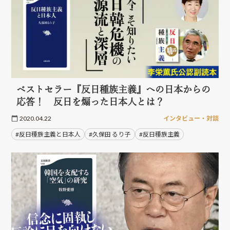
ベストセラー『反日種族主義』への日本からの
応答！ 反日を煽った日本人とは？
2020.04.22
インタビュー・対談
#反日種族主義と日本人
#久保田 るり子
#反日種族主義