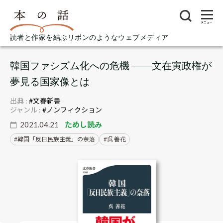
メニュー
読者と作家を結ぶリボンのようなウェブメディア
韓国ファシズム化への危機 ――文在寅政権が
夢見る国家像とは
出典 :
#文春新書
ジャンル :
#ノンフィクション
2021.04.21
ためし読み
韓国「反日民族主義」の奈落
呉 善花