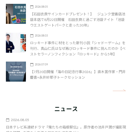
2026.08.05
【石田衣良サインカードプレゼント！】 ジュンク堂書店池
袋本店で8月22日開催 石田衣良と過ごす池袋ナイト「池袋
ウエストゲートパークと走った30年」
2026.08.03
ロッキード事件に材をとった新刊小説『シャドーゲーム』を
刊行、真山仁氏はなぜ再びロッキード事件に挑んだのか【ベ
ストセラーノンフィクション『ロッキード』から5年】
2026.07.09
【7月20日開催「海の日記念行事2026」】直木賞作家・門井
慶喜×永井紗耶子トークセッション
矢
ニュース
2026.08.05
日本テレビ系連続ドラマ『俺たちの箱根駅伝』。原作者の池井戸潤が撮影現