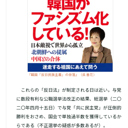
『韓国「反日民族主義」の奈落』（呉 善花）
これらの「反日法」が制定される日は近い。与党
に数段有利な公職選挙法改正の結果、総選挙（二〇
二〇年四月十五日）で与党「共に民主党」が圧倒的
勝利をおさめ、国会で単独過半数を獲得しているか
らである（不正選挙の疑惑が多数あるが）。