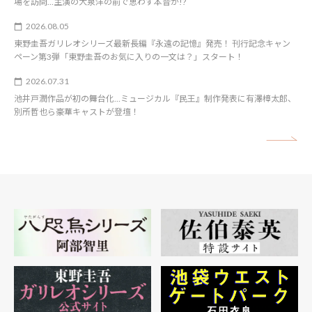
場を訪問…主演の大泉洋の前で思わず本音が!?
2026.08.05
東野圭吾ガリレオシリーズ最新長編『永遠の記憶』発売！ 刊行記念キャン
ペーン第3弾「東野圭吾のお気に入りの一文は？」スタート！
2026.07.31
池井戸潤作品が初の舞台化…ミュージカル『民王』制作発表に有澤樟太郎、
別所哲也ら豪華キャストが登壇！
矢