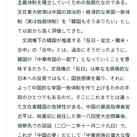
主義体制を確立していくための独裁化なのである。
文在寅大統領は中国の政治的・経済的な挙国一致体
制（実は独裁体制）を「韓国もそうありたい」とし
て以前から高く評価してきた。
文政権下の韓国が推進する「反日・従北・離米・
合中」の「合中」とは、過去にそうだったように、
韓国が「中華帝国の一配下」となっていくことを意
味するだろう。文政権の「反日」は単なる感情的な
日本への反発ではなく、国民感情を煽り、それに
よって中国的な挙国一致体制を作り上げるための手
段のひとつでもあるのだ。そこにこれまでとは違っ
た文在寅韓国の危険性がある。中国の最高指導者習
近平は、総書記に就任した第一八回党大会閉幕後、
視察先での談話（二〇一二年十一月二十九日）で、
これが「中国の夢」だとして「中華民族の偉大な復