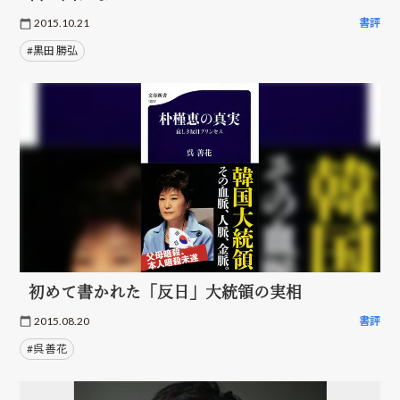
2015.10.21
書評
#黒田 勝弘
初めて書かれた「反日」大統領の実相
2015.08.20
書評
#呉 善花