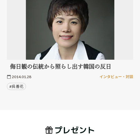
侮日観の伝統から照らし出す韓国の反日
2014.01.28
インタビュー・対談
#呉 善花
プレゼント