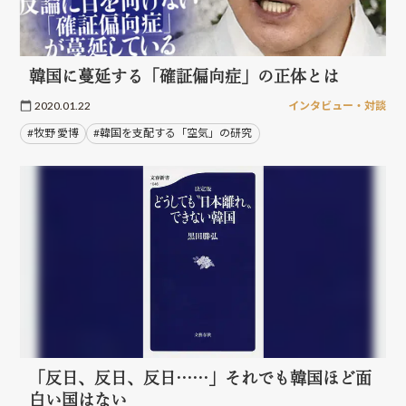
韓国に蔓延する「確証偏向症」の正体とは
2020.01.22
インタビュー・対談
#牧野 愛博
#韓国を支配する「空気」の研究
「反日、反日、反日……」それでも韓国ほど面
白い国はない