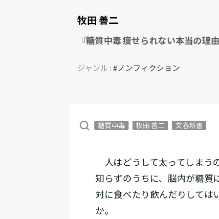
牧田 善二
『糖質中毒 痩せられない本当の理由
ジャンル :
#ノンフィクション
糖質中毒
牧田 善二
文春新書
人はどうして太ってしまうの
知らずのうちに、脳内が糖質
対に食べたり飲んだりしては
か。