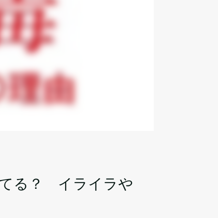
てる？ イライラや