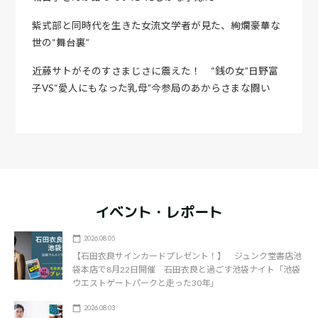
紫式部と同時代を生きた女流文学者が見た、絢爛豪華な
世の“舞台裏”
近藤サトがそのすさまじさに震えた！ “銭の女”日野富
子VS“愛人にもなった乳母”今参局のあからさまな闘い
イベント・レポート
2026.08.05
【石田衣良サインカードプレゼント！】 ジュンク堂書店池
袋本店で8月22日開催 石田衣良と過ごす池袋ナイト「池袋
ウエストゲートパークと走った30年」
2026.08.03