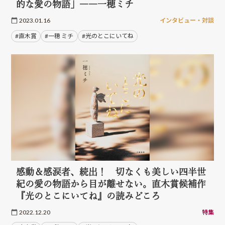
的な愛の物語」――一穂ミチ
2023.01.16
インタビュー・対談
#直木賞
#一穂 ミチ
#光のとこにいてね
感動＆感涙者、続出！ 切なくも美しい四半世
紀の愛の物語から目が離せない。直木賞候補作
『光のとこにいてね』の読みどころ
2022.12.20
特集