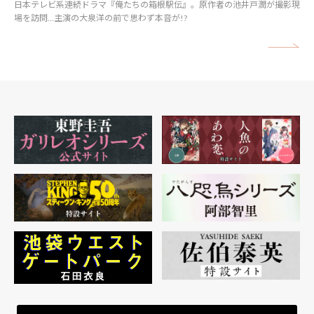
日本テレビ系連続ドラマ『俺たちの箱根駅伝』。原作者の池井戸潤が撮影現
場を訪問…主演の大泉洋の前で思わず本音が!?
矢