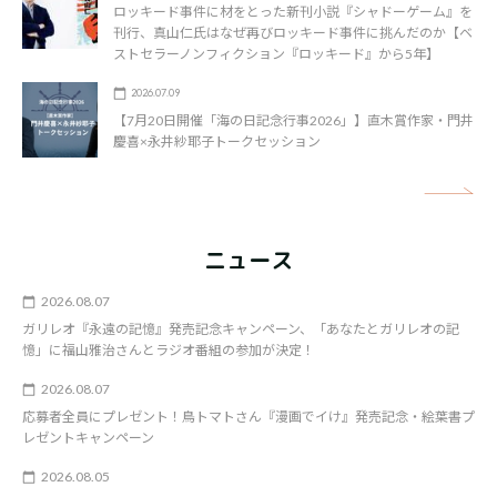
ロッキード事件に材をとった新刊小説『シャドーゲーム』を
刊行、真山仁氏はなぜ再びロッキード事件に挑んだのか【ベ
ストセラーノンフィクション『ロッキード』から5年】
2026.07.09
【7月20日開催「海の日記念行事2026」】直木賞作家・門井
慶喜×永井紗耶子トークセッション
矢
ニュース
2026.08.07
ガリレオ『永遠の記憶』発売記念キャンペーン、「あなたとガリレオの記
憶」に福山雅治さんとラジオ番組の参加が決定！
2026.08.07
応募者全員にプレゼント！鳥トマトさん『漫画でイけ』発売記念・絵葉書プ
レゼントキャンペーン
2026.08.05