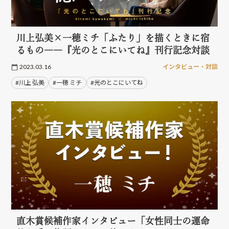
川上弘美×一穂ミチ「ふたり」を描くときに宿
るもの――『光のとこにいてね』刊行記念対談
2023.03.16
インタビュー・対談
#川上 弘美
#一穂 ミチ
#光のとこにいてね
直木賞候補作家インタビュー「女性同士の運命