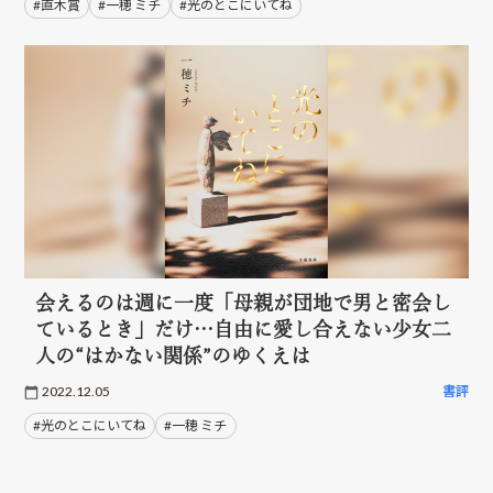
#直木賞
#一穂 ミチ
#光のとこにいてね
会えるのは週に一度「母親が団地で男と密会し
ているとき」だけ…自由に愛し合えない少女二
人の“はかない関係”のゆくえは
2022.12.05
書評
#光のとこにいてね
#一穂 ミチ