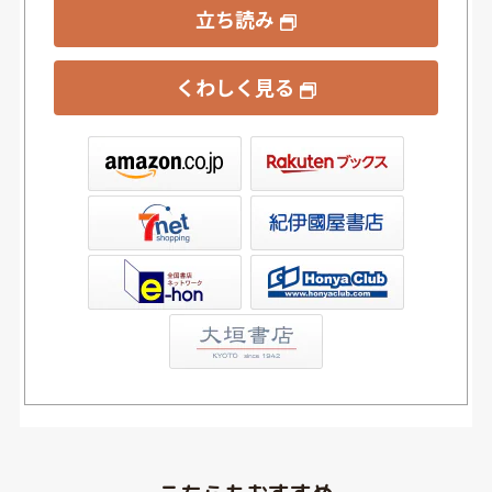
立ち読み
くわしく見る
ックス
屋書店ウェブストア
Club