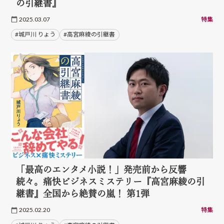
の引継書』
2025.03.07
特集
#城戸川 りょう
#高宮麻綾の引継書
「最高のエンタメ小説！」発売前から反響
続々。痛快ビジネスミステリー『高宮麻綾の引
継書』全国から絶賛の嵐！ 第1弾
2025.02.20
特集