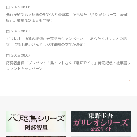
2026.08.08
先行予約でも大反響のBOX入り豪華本 阿部智里『八咫烏シリーズ 愛蔵
版』。数量限定販売も開始！
2026.08.07
ガリレオ『永遠の記憶』発売記念キャンペーン、「あなたとガリレオの記
憶」に福山雅治さんとラジオ番組の参加が決定！
2026.08.07
応募者全員にプレゼント！鳥トマトさん『漫画でイけ』発売記念・絵葉書プ
レゼントキャンペーン
矢