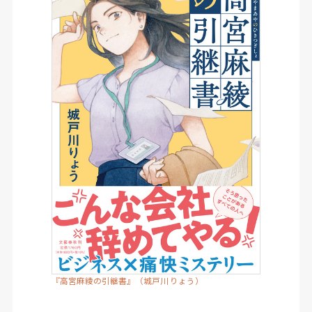
『高宮麻綾の引継書』（城戸川 りょう）