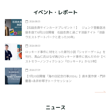
イベント・レポート
2026.08.05
【石田衣良サインカードプレゼント！】 ジュンク堂書店池
袋本店で8月22日開催 石田衣良と過ごす池袋ナイト「池袋
ウエストゲートパークと走った30年」
2026.08.03
ロッキード事件に材をとった新刊小説『シャドーゲーム』を
刊行、真山仁氏はなぜ再びロッキード事件に挑んだのか【ベ
ストセラーノンフィクション『ロッキード』から5年】
2026.07.09
【7月20日開催「海の日記念行事2026」】直木賞作家・門井
慶喜×永井紗耶子トークセッション
矢
ニュース