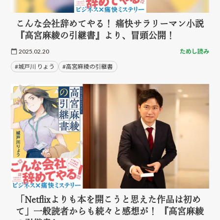
こんな会社辞めてやる！ 痛快サラリーマン小説
『高宮麻綾の引継書』より、冒頭公開！
2025.02.20
ためし読み
#城戸川 りょう
#高宮麻綾の引継書
「Netflixよりも本を開こうと思えた作品は初め
て」一般読者からも続々と感想が！ 『高宮麻綾