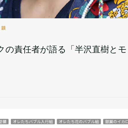
対談
クの責任者が語る「半沢直樹とモ
逆襲
オレたちバブル入行組
オレたち花のバブル組
銀翼のイカ