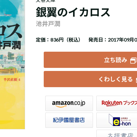
銀翼のイカロス
池井戸潤
定価：
836円（税込）
発売日：2017年09月
立ち読み
くわしく見る
楽天ブックス
セブンネット
トア
e-hon
HonyaClub
大垣書店