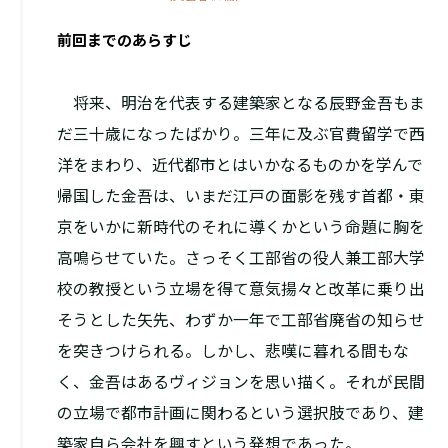
前回までのあらすじ
将来、明治を代表する建築家となる辰野金吾もま
だ三十歳になったばかり。三年に及ぶ官費留学で西
洋をまわり、近代都市とはいかなるものかを学んで
帰国した金吾は、いまだ江戸の面影を残す首都・東
京をいかに新時代のそれに導くかという命題に胸を
高鳴らせていた。さっそく工部省の役人兼工部大学
校の教授という立場を得て意気揚々と改革に乗り出
そうとした矢先、わずか一年で工部省廃省の知らせ
を突きつけられる。しかし、悲嘆に暮れる間もな
く、金吾はあるヴィジョンを思い描く。それが民間
の立場で都市計画に関わるという選択肢であり、建
築家自ら会社を興すという発想であった。