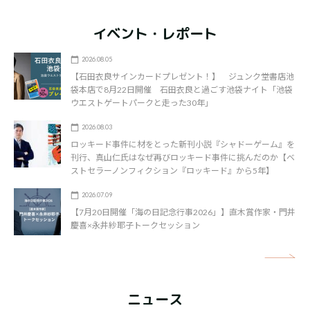
イベント・レポート
2026.08.05
【石田衣良サインカードプレゼント！】 ジュンク堂書店池
袋本店で8月22日開催 石田衣良と過ごす池袋ナイト「池袋
ウエストゲートパークと走った30年」
2026.08.03
ロッキード事件に材をとった新刊小説『シャドーゲーム』を
刊行、真山仁氏はなぜ再びロッキード事件に挑んだのか【ベ
ストセラーノンフィクション『ロッキード』から5年】
2026.07.09
【7月20日開催「海の日記念行事2026」】直木賞作家・門井
慶喜×永井紗耶子トークセッション
矢
ニュース