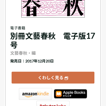
電子書籍
別冊文藝春秋 電子版17
号
文藝春秋・編
発売日：2017年12月20日
くわしく見る
tore