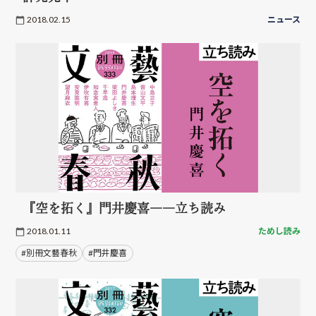
2018.02.15
ニュース
『空を拓く』門井慶喜――立ち読み
2018.01.11
ためし読み
#別冊文藝春秋
#門井慶喜