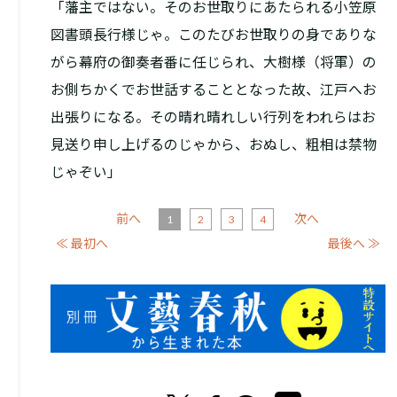
「藩主ではない。そのお世取りにあたられる小笠原
図書頭長行様じゃ。このたびお世取りの身でありな
がら幕府の御奏者番に任じられ、大樹様（将軍）の
お側ちかくでお世話することとなった故、江戸へお
出張りになる。その晴れ晴れしい行列をわれらはお
見送り申し上げるのじゃから、おぬし、粗相は禁物
じゃぞい」
前へ
次へ
1
2
3
4
≪ 最初へ
最後へ ≫