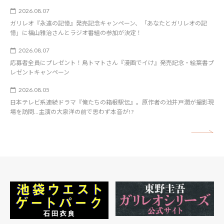
2026.08.07
ガリレオ『永遠の記憶』発売記念キャンペーン、「あなたとガリレオの記
憶」に福山雅治さんとラジオ番組の参加が決定！
2026.08.07
応募者全員にプレゼント！鳥トマトさん『漫画でイけ』発売記念・絵葉書プ
レゼントキャンペーン
2026.08.05
日本テレビ系連続ドラマ『俺たちの箱根駅伝』。原作者の池井戸潤が撮影現
場を訪問…主演の大泉洋の前で思わず本音が!?
矢