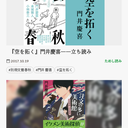
『空を拓く』門井慶喜――立ち読み
2017.10.19
ためし読み
#別冊文藝春秋
#門井 慶喜
#空を拓く