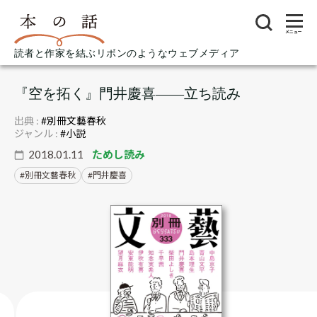
メニュー
読者と作家を結ぶリボンのようなウェブメディア
『空を拓く』門井慶喜――立ち読み
出典 :
#別冊文藝春秋
ジャンル :
#小説
2018.01.11
ためし読み
別冊文藝春秋
門井慶喜