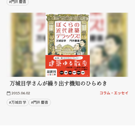
#門井 慶喜
万城目学さんが繰り出す機知のひらめき
2015.06.02
コラム・エッセイ
#万城目 学
#門井 慶喜