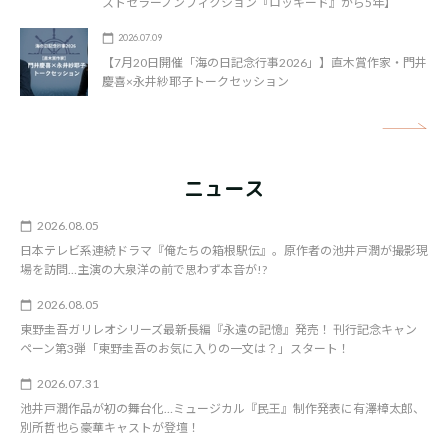
ストセラーノンフィクション『ロッキード』から5年】
2026.07.09
【7月20日開催「海の日記念行事2026」】直木賞作家・門井
慶喜×永井紗耶子トークセッション
矢
ニュース
2026.08.05
日本テレビ系連続ドラマ『俺たちの箱根駅伝』。原作者の池井戸潤が撮影現
場を訪問…主演の大泉洋の前で思わず本音が!?
2026.08.05
東野圭吾ガリレオシリーズ最新長編『永遠の記憶』発売！ 刊行記念キャン
ペーン第3弾「東野圭吾のお気に入りの一文は？」スタート！
2026.07.31
池井戸潤作品が初の舞台化…ミュージカル『民王』制作発表に有澤樟太郎、
別所哲也ら豪華キャストが登壇！