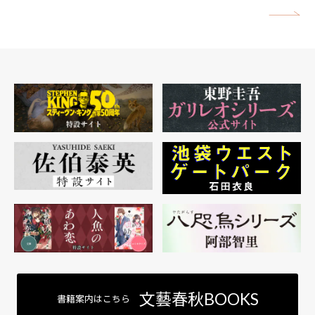
矢
文藝春秋BOOKS
書籍案内はこちら