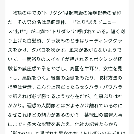
物語の中での“トリダシ”は超弩級の凄腕記者の愛称
だ。その男の名は鳥飼義伸。「“とり”あえずニュー
ス“出せ”」が口癖で“トリダシ”と呼ばれている。短く刈
り上げた白髪頭、ゲラ読みのときはリーディンググラ
スをかけ、タバコを吹かす。風采があがらないようで
いて、一度怒りのスイッチが押されるとボクシング経
験者の威圧感で拳をかざし、周囲を牛耳り、女性を見
下し、悪態をつく。後輩の面倒をみたり、取材方法の
指導は皆無。こんな上司だったらセクハラ・パワハラ
で訴えれば必ず勝てるような存在だが、仕事ぶりは神
がかり。理想の人間像とはおよそかけ離れているのに
なぜこれほどの魅力があるのか？ 某球団の監督人事
にまでも多大な影響をあたえ、他社の記者たちから
「影のGM」と呼ばれた男なのだ（トリダシのモデルは