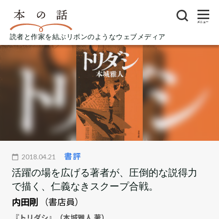
メニュー
読者と作家を結ぶリボンのようなウェブメディア
書評
2018.04.21
活躍の場を広げる著者が、圧倒的な説得力
で描く、仁義なきスクープ合戦。
内田剛
（書店員）
『トリダシ』（本城雅人 著）