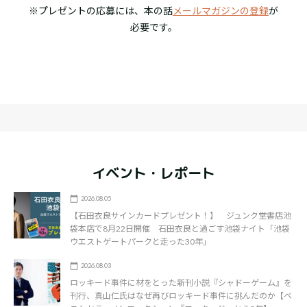
※プレゼントの応募には、本の話
メールマガジンの登録
が
必要です。
イベント・レポート
2026.08.05
【石田衣良サインカードプレゼント！】 ジュンク堂書店池
袋本店で8月22日開催 石田衣良と過ごす池袋ナイト「池袋
ウエストゲートパークと走った30年」
2026.08.03
ロッキード事件に材をとった新刊小説『シャドーゲーム』を
刊行、真山仁氏はなぜ再びロッキード事件に挑んだのか【ベ