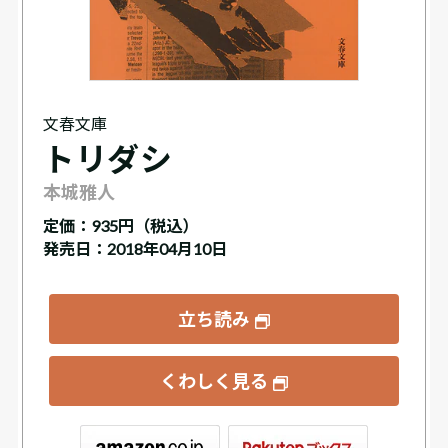
文春文庫
トリダシ
本城雅人
定価：
935円（税込）
発売日：2018年04月10日
立ち読み
くわしく見る
ックス