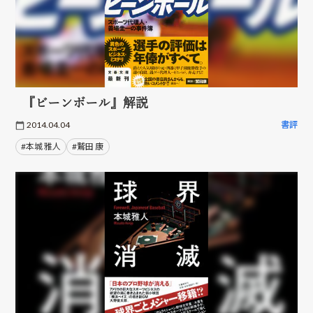
『ビーンボール』解説
2014.04.04
書評
#本城 雅人
#鷲田 康