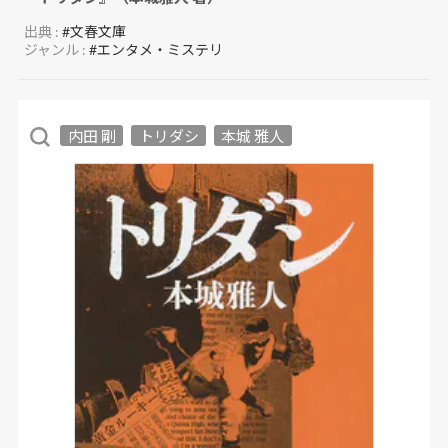
出典 :
#文春文庫
ジャンル :
#エンタメ・ミステリ
内田 剛
トリダシ
本城 雅人