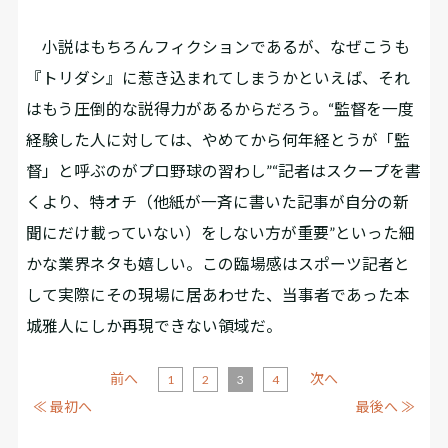
小説はもちろんフィクションであるが、なぜこうも
『トリダシ』に惹き込まれてしまうかといえば、それ
はもう圧倒的な説得力があるからだろう。“監督を一度
経験した人に対しては、やめてから何年経とうが「監
督」と呼ぶのがプロ野球の習わし”“記者はスクープを書
くより、特オチ（他紙が一斉に書いた記事が自分の新
聞にだけ載っていない）をしない方が重要”といった細
かな業界ネタも嬉しい。この臨場感はスポーツ記者と
して実際にその現場に居あわせた、当事者であった本
城雅人にしか再現できない領域だ。
前へ
次へ
1
2
3
4
≪ 最初へ
最後へ ≫