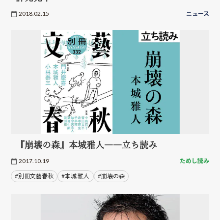
2018.02.15
ニュース
『崩壊の森』本城雅人――立ち読み
2017.10.19
ためし読み
#別冊文藝春秋
#本城 雅人
#崩壊の森