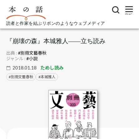
メニュー
読者と作家を結ぶリボンのようなウェブメディア
『崩壊の森』本城雅人――立ち読み
出典 :
#別冊文藝春秋
ジャンル :
#小説
2018.01.18
ためし読み
別冊文藝春秋
本城雅人