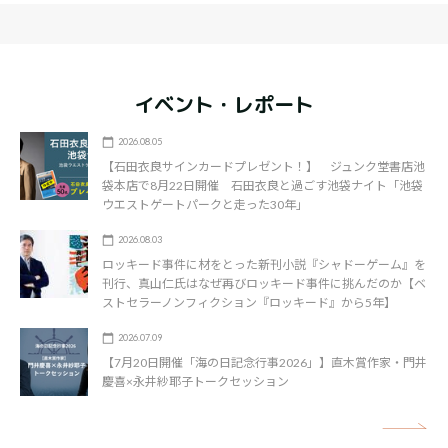
イベント・レポート
2026.08.05
【石田衣良サインカードプレゼント！】 ジュンク堂書店池
袋本店で8月22日開催 石田衣良と過ごす池袋ナイト「池袋
ウエストゲートパークと走った30年」
2026.08.03
ロッキード事件に材をとった新刊小説『シャドーゲーム』を
刊行、真山仁氏はなぜ再びロッキード事件に挑んだのか【ベ
ストセラーノンフィクション『ロッキード』から5年】
2026.07.09
【7月20日開催「海の日記念行事2026」】直木賞作家・門井
慶喜×永井紗耶子トークセッション
矢