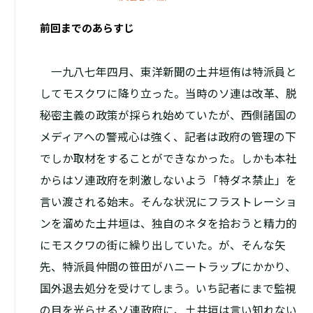
前回までのあらすじ
一九八七年四月、東洋新聞の土井垣侑は特派員と
してモスクワに降り立った。当時のソ連は改革、脱
秘密主義の政策が採られ始めていたが、西側諸国の
メディアへの警戒心は強く、記者は政府の管理の下
でしか取材をすることができなかった。しかも本社
からはソ連政府を刺激しないよう「特ダネ禁止」を
言い渡される始末。そんな状況にフラストレーショ
ンを溜めた土井垣は、独自のネタを拾おうと精力的
にモスクワの街に繰り出していた。が、そんな矢
先、特派員仲間の笹田がハニートラップにかかり、
国外退去処分を受けてしまう。いち記者にまで監視
の目を光らせるソ連政府に、土井垣は言い知れない