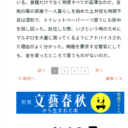
いる。食糧だけでなく物資すべてが品薄なのだ。支
局の隣の部屋で一人暮らしを始めた土井垣も物資不
足は深刻で、トイレットペーパー一つ買うにも街中
を探し回った。赴任した際、いざという時のために
マルボロを大量に買ってくるようにアドバイスされ
た理由がよく分かった。賄賂を要求する警官にして
も、金を貰ったところで買うものがないのだ。
前へ
次へ
1
2
3
4
≪ 最初へ
最後へ ≫