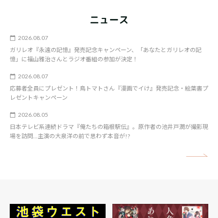
ニュース
2026.08.07
ガリレオ『永遠の記憶』発売記念キャンペーン、「あなたとガリレオの記
憶」に福山雅治さんとラジオ番組の参加が決定！
2026.08.07
応募者全員にプレゼント！鳥トマトさん『漫画でイけ』発売記念・絵葉書プ
レゼントキャンペーン
2026.08.05
日本テレビ系連続ドラマ『俺たちの箱根駅伝』。原作者の池井戸潤が撮影現
場を訪問…主演の大泉洋の前で思わず本音が!?
矢