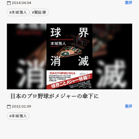
2014.04.04
書評
#本城 雅人
#鷲田 康
日本のプロ野球がメジャーの傘下に
2013.01.09
書評
#本城 雅人