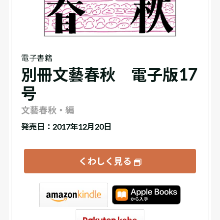
電子書籍
別冊文藝春秋 電子版17
号
文藝春秋・編
発売日：2017年12月20日
くわしく見る
tore