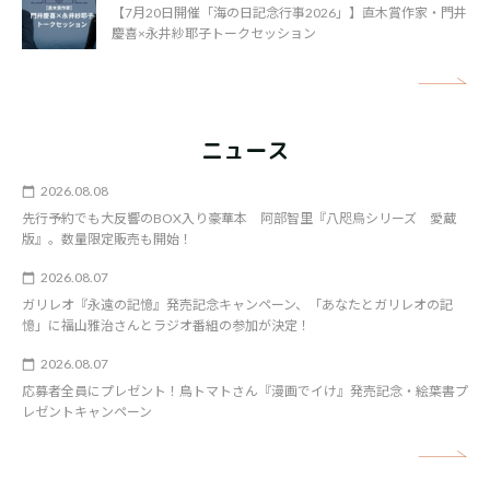
【7月20日開催「海の日記念行事2026」】直木賞作家・門井
慶喜×永井紗耶子トークセッション
矢
ニュース
2026.08.08
先行予約でも大反響のBOX入り豪華本 阿部智里『八咫烏シリーズ 愛蔵
版』。数量限定販売も開始！
2026.08.07
ガリレオ『永遠の記憶』発売記念キャンペーン、「あなたとガリレオの記
憶」に福山雅治さんとラジオ番組の参加が決定！
2026.08.07
応募者全員にプレゼント！鳥トマトさん『漫画でイけ』発売記念・絵葉書プ
レゼントキャンペーン
矢