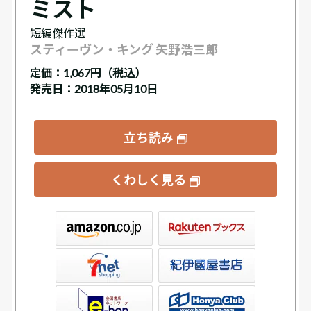
ミスト
短編傑作選
スティーヴン・キング 矢野浩三郎
定価：
1,067円（税込）
発売日：2018年05月10日
立ち読み
くわしく見る
ックス
屋書店ウェブストア
Club