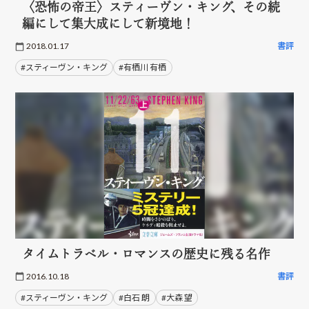
〈恐怖の帝王〉スティーヴン・キング、その続
編にして集大成にして新境地！
2018.01.17
書評
#スティーヴン・キング
#有栖川 有栖
タイムトラベル・ロマンスの歴史に残る名作
2016.10.18
書評
#スティーヴン・キング
#白石 朗
#大森 望