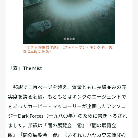
『ミスト 短編傑作選』（スティーヴン・キング 著 矢
野浩三郎ほか 訳）
「霧」The Mist
邦訳で二百ページを超え、質量ともに長編並みの充
実度を誇る名編。もともとはキングのエージェントで
もあったカービー・マッコーリーが企画したアンソロ
ジーDark Forces（一九八〇年）のために書き下ろされ
ました。邦訳は『闇の展覧会 霧』『闇の展覧会
敵』『闇の展覧会 罠』（いずれもハヤカワ文庫NV）