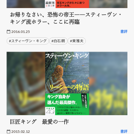
お帰りなさい、恐怖の帝王――スティーヴン・
キング流ホラー、ここに再臨
2016.01.25
書評
#スティーヴン・キング
#白石 朗
#東 雅夫
巨匠キング 最愛の一作
2015.02.12
書評