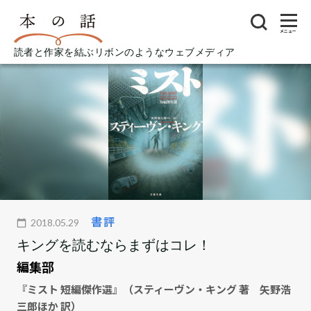
メニュー
読者と作家を結ぶリボンのようなウェブメディア
書評
2018.05.29
キングを読むならまずはコレ！
編集部
『ミスト 短編傑作選』（スティーヴン・キング 著 矢野浩
三郎ほか 訳）