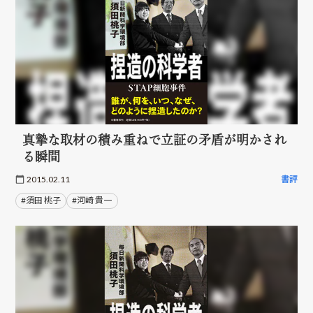
真摯な取材の積み重ねで立証の矛盾が明かされ
る瞬間
2015.02.11
書評
#須田 桃子
#河崎 貴一