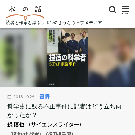
メニュー
読者と作家を結ぶリボンのようなウェブメディア
書評
2018.10.29
科学史に残る不正事件に記者はどう立ち向
かったか？
緑 慎也
（サイエンスライター）
『捏造の科学者』（須田桃子 著）