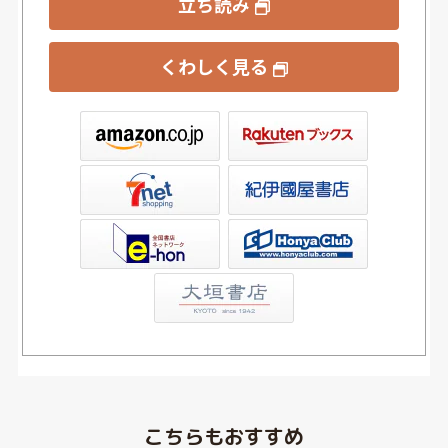
立ち読み
くわしく見る
ックス
屋書店ウェブストア
Club
こちらもおすすめ