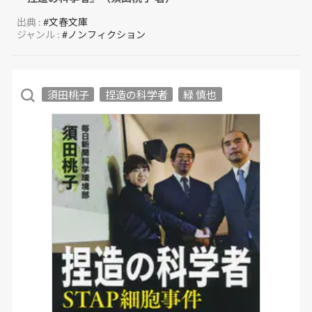
出典 :
#文春文庫
ジャンル :
#ノンフィクション
須田桃子
捏造の科学者
緑 慎也