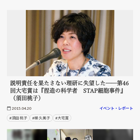
説明責任を果たさない理研に失望した──第46
回大宅賞は『捏造の科学者 STAP細胞事件』
（須田桃子）
2015.04.20
イベント・レポート
#須田 桃子
#梯 久美子
#大宅賞