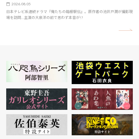
2026.08.05
日本テレビ系連続ドラマ『俺たちの箱根駅伝』。原作者の池井戸潤が撮影現
場を訪問…主演の大泉洋の前で思わず本音が!?
矢