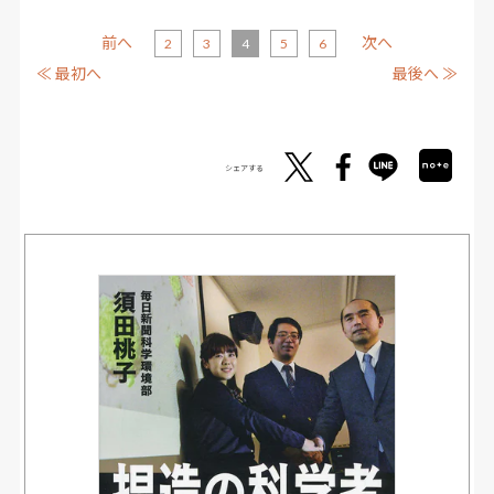
前へ
次へ
2
3
4
5
6
≪ 最初へ
最後へ ≫
シェアする