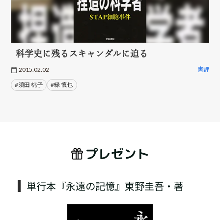
科学史に残るスキャンダルに迫る
2015.02.02
書評
#須田 桃子
#緑 慎也
プレゼント
単行本『永遠の記憶』東野圭吾・著