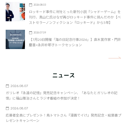
2026.08.03
ロッキード事件に材をとった新刊小説『シャドーゲーム』を
刊行、真山仁氏はなぜ再びロッキード事件に挑んだのか【ベ
ストセラーノンフィクション『ロッキード』から5年】
2026.07.09
【7月20日開催「海の日記念行事2026」】直木賞作家・門井
慶喜×永井紗耶子トークセッション
矢
ニュース
2026.08.07
ガリレオ『永遠の記憶』発売記念キャンペーン、「あなたとガリレオの記
憶」に福山雅治さんとラジオ番組の参加が決定！
2026.08.07
応募者全員にプレゼント！鳥トマトさん『漫画でイけ』発売記念・絵葉書プ
レゼントキャンペーン