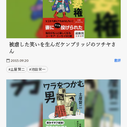
被虐した笑いを生んだケンブリッジのツチヤさ
ん
2015.09.20
書評
#土屋 賢二
#池田 栄一