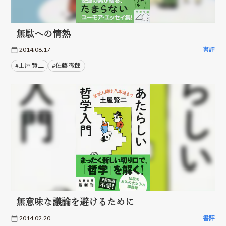
無駄への情熱
2014.08.17
書評
#土屋 賢二
#佐藤 徹郎
無意味な議論を避けるために
2014.02.20
書評