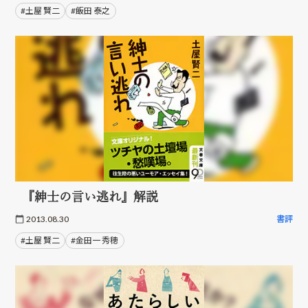
#土屋 賢二
#飯田 泰之
『紳士の言い逃れ』解説
2013.08.30
書評
#土屋 賢二
#金田一 秀穂