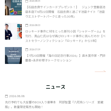
2026.08.05
【石田衣良サインカードプレゼント！】 ジュンク堂書店池
袋本店で8月22日開催 石田衣良と過ごす池袋ナイト「池袋
ウエストゲートパークと走った30年」
2026.08.03
ロッキード事件に材をとった新刊小説『シャドーゲーム』を
刊行、真山仁氏はなぜ再びロッキード事件に挑んだのか【ベ
ストセラーノンフィクション『ロッキード』から5年】
2026.07.09
【7月20日開催「海の日記念行事2026」】直木賞作家・門井
慶喜×永井紗耶子トークセッション
矢
ニュース
2026.08.08
先行予約でも大反響のBOX入り豪華本 阿部智里『八咫烏シリーズ 愛蔵
版』。数量限定販売も開始！