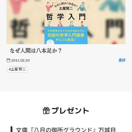
なぜ人間は八本足か？
2011.02.20
書評
#土屋 賢二
プレゼント
文庫『八月の御所グラウンド』万城目