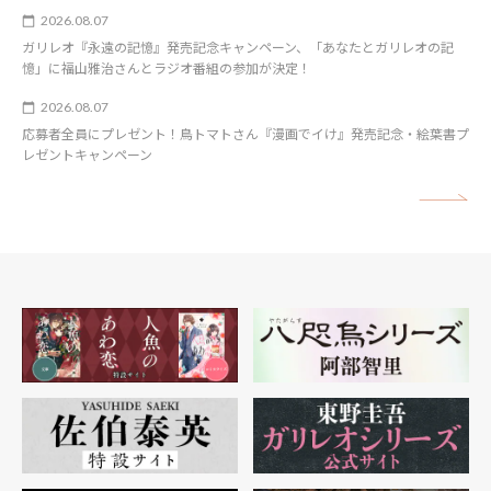
2026.08.07
ガリレオ『永遠の記憶』発売記念キャンペーン、「あなたとガリレオの記
憶」に福山雅治さんとラジオ番組の参加が決定！
2026.08.07
応募者全員にプレゼント！鳥トマトさん『漫画でイけ』発売記念・絵葉書プ
レゼントキャンペーン
矢