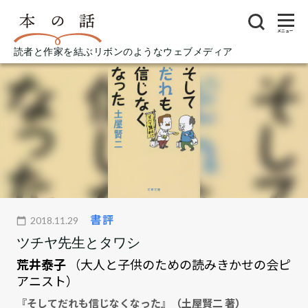
メニュー
読者と作家を結ぶリボンのようなウェブメディア
書評
2018.11.29
ツチヤ先生とタワシ
荒井泰子
（大人と子供のための読みきかせの会ピ
アニスト）
『そしてだれも信じなくなった』（土屋賢二 著）