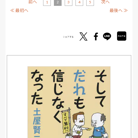
前へ
次へ
1
2
3
4
5
≪ 最初へ
最後へ ≫
シェアする