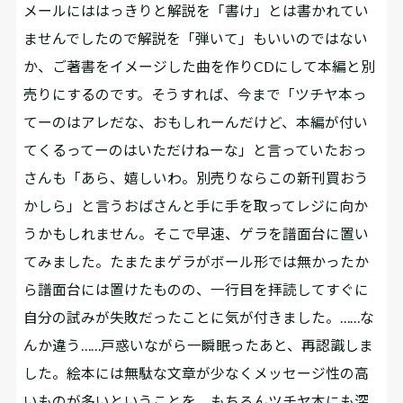
メールにははっきりと解説を「書け」とは書かれてい
ませんでしたので解説を「弾いて」もいいのではない
か、ご著書をイメージした曲を作りCDにして本編と別
売りにするのです。そうすれば、今まで「ツチヤ本っ
てーのはアレだな、おもしれーんだけど、本編が付い
てくるってーのはいただけねーな」と言っていたおっ
さんも「あら、嬉しいわ。別売りならこの新刊買おう
かしら」と言うおばさんと手に手を取ってレジに向か
うかもしれません。そこで早速、ゲラを譜面台に置い
てみました。たまたまゲラがボール形では無かったか
ら譜面台には置けたものの、一行目を拝読してすぐに
自分の試みが失敗だったことに気が付きました。……な
んか違う……戸惑いながら一瞬眠ったあと、再認識しま
した。絵本には無駄な文章が少なくメッセージ性の高
いものが多いということを。もちろんツチヤ本にも深