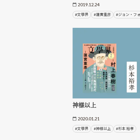
2019.12.24
#文學界
#蓮實重彦
#ジョン・フ
神様以上
2020.01.21
#文學界
#神様以上
#杉本 裕孝