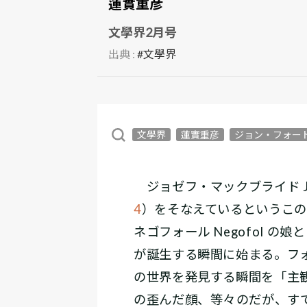
蓮實重彦
文學界2月号
出典 :
#文學界
文學界
蓮實重彦
ジョン・フォー
ジョゼフ・マックブライド Jos
4
）をそなえているというこの作
ネゴフォール Negofol の娘と
が誕生する瞬間に始まる。フ
の世界を発見する瞬間を「主観
の歪んだ顔、等々――のだが、