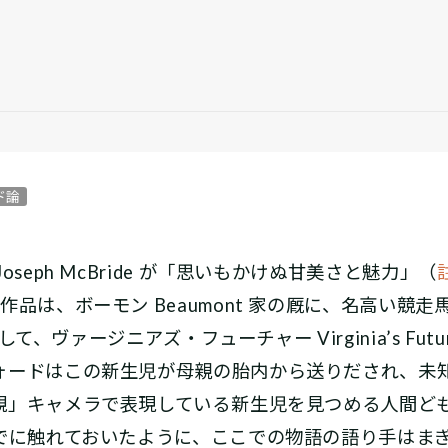
ド論
eph McBride が「思いもかけぬ甘美さと魅力」（
品は、ボーモン Beaumont 家の厩に、名高い競走
して、ヴァージニアズ・フューチャー Virginia’s Futu
ォードはこの新生児が母親の胎内から送りだされ、未
」キャメラで表現している――新生児を見つめる人間ど
すでに触れておいたように、ここでの物語の語り手はま