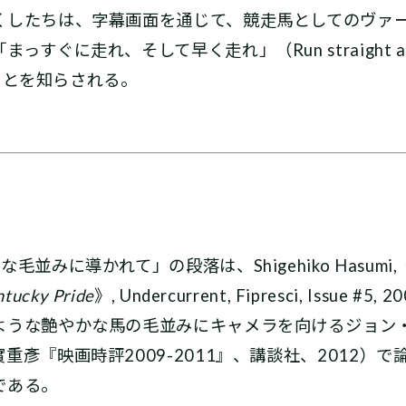
くしたちは、字幕画面を通じて、競走馬としてのヴァ
すぐに走れ、そして早く走れ」（Run straight a
ることを知らされる。
導かれて」の段落は、Shigehiko Hasumi,《Touchi
tucky Pride
》, Undercurrent, Fipresci, Issu
うな艶やかな馬の毛並みにキャメラを向ける――ジョン
重彥『映画時評2009-2011』、講談社、2012）
である。