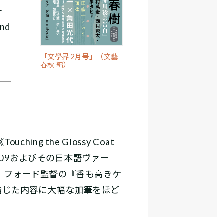
ー
nd
「文學界 2月号」（文藝
春秋 編）
ng the Glossy Coat
e #5, 2009およびその日本語ヴァー
・フォード監督の『香も高きケ
で論じた内容に大幅な加筆をほど