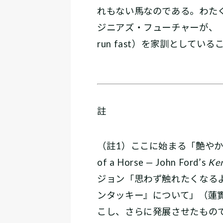
れもない馬なのである。わた
ジニアズ・フューチャーが、「まっ
run fast）を家訓としてい
註
（註1）ここに始まる「艶やかな毛並みに
of a Horse — John Ford’s
Ken
ジョン「思わず触れたくなるよ
ンタッキー』について」（蓮實
こし、さらに発展させたもの