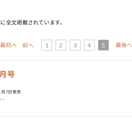
号
に全文掲載されています。
 最初へ
1
2
3
4
5
最後へ
前へ
2月号
 1月7日発売
>>