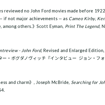
eviewed no John Ford movies made before 1922,
 — if not major achievements — as
Cameo Kirby
,
Ken
e
, among others.》Scott Eyman,
Print The Legend
, 
Intreview - John Ford
, Revised and Enlarged Edition,
 1978. ピーター・ボグダノヴィッチ『インタビュー ジョ
s and charm》, Joseph McBride,
Searching for Joh
54.