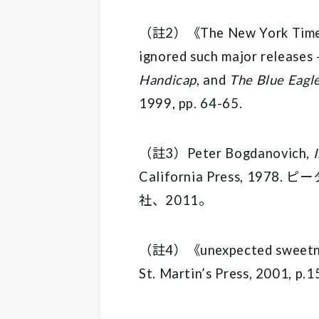
（註2）《The New York Times r
ignored such major releases
Handicap
, and
The Blue Eagl
1999, pp. 64-65.
（註3）Peter Bogdanovich,
California Press,
社、2011。
（註4）《unexpected sweetnes
St. Martin’s Press, 2001, p.1