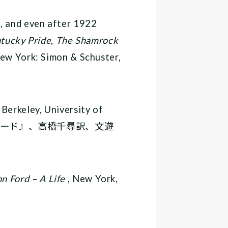
 and even after 1922
tucky Pride
,
The Shamrock
New York: Simon & Schuster,
 Berkeley, University of
ン・フォード』、高橋千尋訳、文遊
n Ford – A Life
, New York,