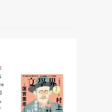
註
馬
re
知
も
ぎ