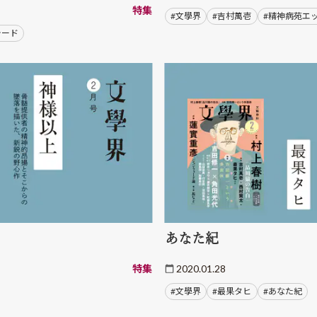
特集
#文學界
#吉村萬壱
#精神病苑エ
ォード
あなた紀
特集
2020.01.28
#文學界
#最果タヒ
#あなた紀