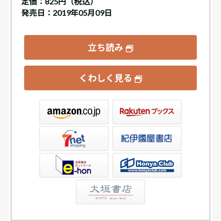
定価：
825円（税込）
発売日：2019年05月09日
立ち読み
くわしく見る
ックス
屋書店ウェブストア
Club