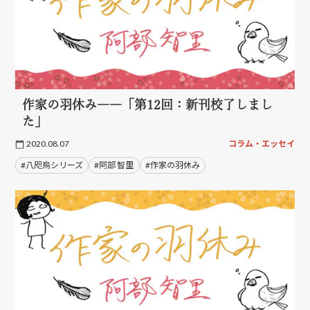
作家の羽休み――「第12回：新刊校了しまし
た」
2020.08.07
コラム・エッセイ
#八咫烏シリーズ
#阿部 智里
#作家の羽休み