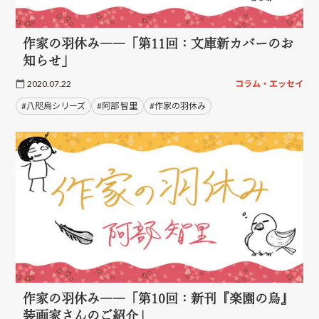
作家の羽休み――「第11回：文庫新カバーのお
知らせ」
2020.07.22
コラム・エッセイ
#八咫烏シリーズ
#阿部 智里
#作家の羽休み
作家の羽休み――「第10回：新刊『楽園の烏』
装画家さんのご紹介」