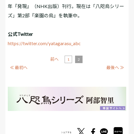
年『発現』（NHK出版）刊行。現在は「八咫烏シリー
ズ」第2部『楽園の烏』を執筆中。
公式Twitter
https://twitter.com/yatagarasu_abc
前へ
1
2
≪ 最初へ
最後へ ≫
シェアする