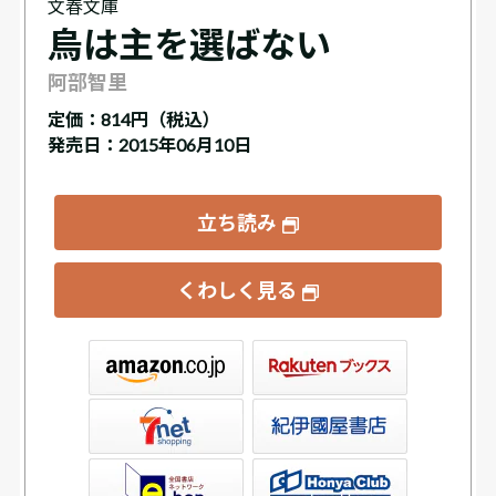
文春文庫
烏は主を選ばない
阿部智里
定価：
814円（税込）
発売日：2015年06月10日
立ち読み
くわしく見る
ックス
屋書店ウェブストア
Club