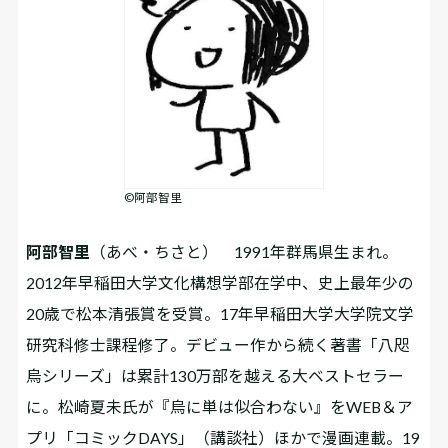
©阿部智里
阿部智里
（あべ・ちさと） 1991年群馬県生まれ。
2012年早稲田大学文化構想学部在学中、史上最年少の
20歳で松本清張賞を受賞。17年早稲田大学大学院文学
研究科修士課程修了。デビュー作から続く著書「八咫
烏シリーズ」は累計130万部を越える大ベストセラー
に。松崎夏未氏が『烏に単は似合わない』をWEB＆ア
プリ「コミックDAYS」（講談社）ほかで漫画連載。19