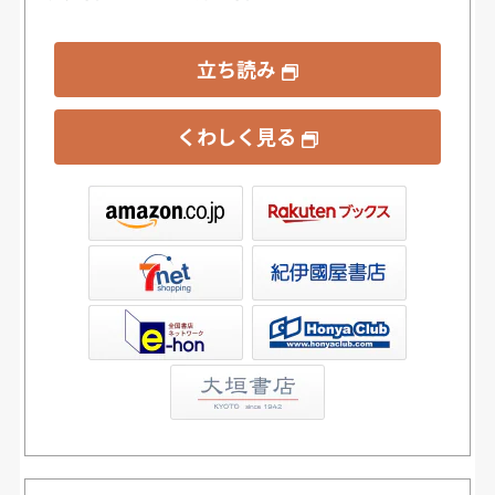
立ち読み
くわしく見る
ックス
屋書店ウェブストア
Club