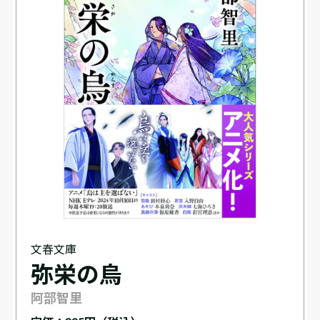
文春文庫
弥栄の烏
阿部智里