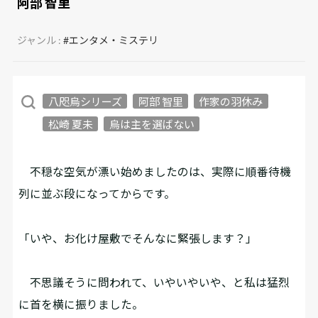
阿部 智里
ジャンル :
#エンタメ・ミステリ
八咫烏シリーズ
阿部 智里
作家の羽休み
松崎 夏未
烏は主を選ばない
不穏な空気が漂い始めましたのは、実際に順番待機
列に並ぶ段になってからです。
「いや、お化け屋敷でそんなに緊張します？」
不思議そうに問われて、いやいやいや、と私は猛烈
に首を横に振りました。