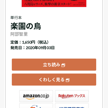
単行本
楽園の烏
阿部智里
定価：
1,650円（税込）
発売日：2020年09月03日
立ち読み
くわしく見る
ックス
屋書店ウェブストア