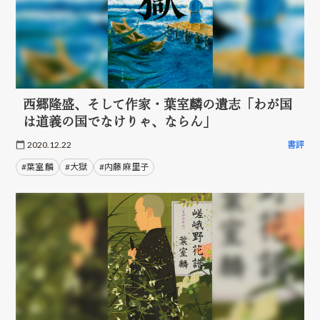
西郷隆盛、そして作家・葉室麟の遺志「わが国
は道義の国でなけりゃ、ならん」
2020.12.22
書評
#葉室 麟
#大獄
#内藤 麻里子