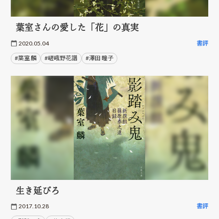
葉室さんの愛した「花」の真実
2020.05.04
書評
#葉室 麟
#嵯峨野花譜
#澤田 瞳子
生き延びろ
2017.10.28
書評