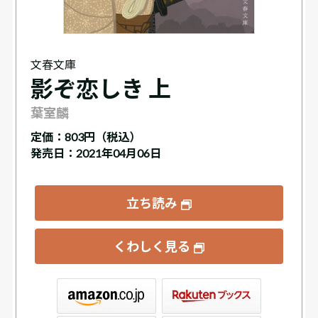
文春文庫
影ぞ恋しき 上
葉室麟
定価：
803円（税込）
発売日：2021年04月06日
立ち読み
くわしく見る
ックス