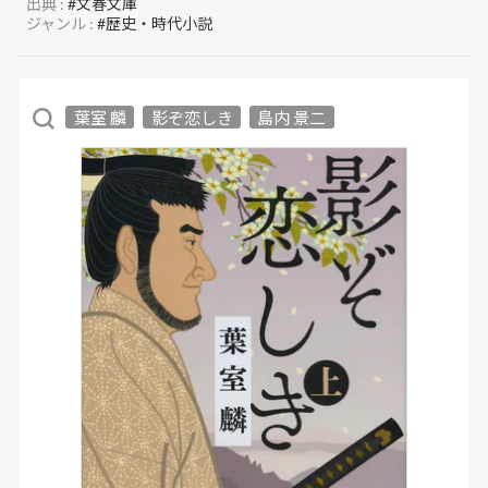
出典 :
#文春文庫
ジャンル :
#歴史・時代小説
葉室 麟
影ぞ恋しき
島内 景二