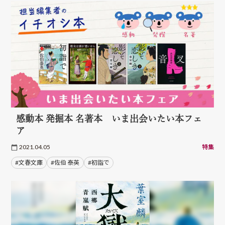
感動本 発掘本 名著本 いま出会いたい本フェ
ア
2021.04.05
特集
#文春文庫
#佐伯 泰英
#初詣で