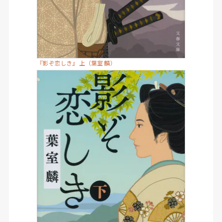
『影ぞ恋しき』 上（葉室 麟）