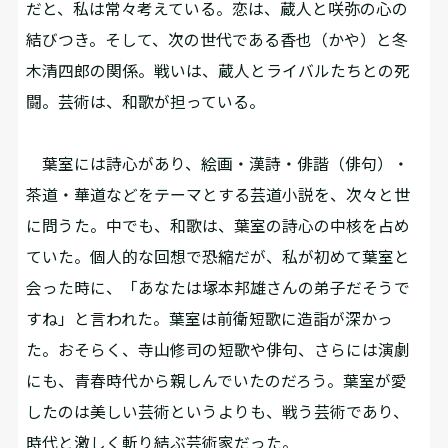
だと、私は常々考えている。恋は、蔵人と咲弥の心の
結びつき。そして、次の世代である香也（かや）と冬
木清四郎の関係。戦いは、蔵人とライバルたちとの死
闘。芸術は、和歌が担っている。
葉室には詩心があり、絵画・漢詩・俳諧（俳句）・
茶道・華道などをテーマとする芸道小説を、次々と世
に問うた。中でも、和歌は、葉室の詩心の中核を占め
ていた。個人的な回想で恐縮だが、私が初めて葉室と
会った時に、「あなたは塚本邦雄さんの弟子だそうで
すね」と言われた。葉室は前衛短歌に造詣が深かっ
た。おそらく、寺山修司の短歌や俳句、さらには演劇
にも、青春時代から親しんでいたのだろう。葉室が愛
したのは美しい芸術というよりも、戦う芸術であり、
時代と激しく斬り結ぶ芸術家だった。