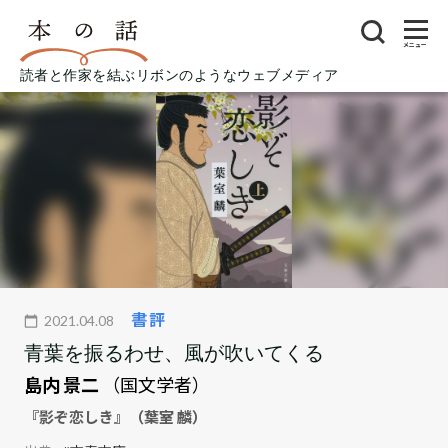
メニュー
読者と作家を結ぶリボンのようなウェブメディア
書評
2021.04.08
青葉を振るわせ、風が吹いてくる
島内 景二
（国文学者）
『影ぞ恋しき』（葉室 麟）