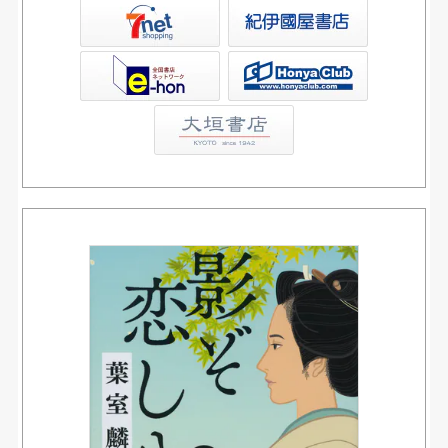
屋書店ウェブストア
Club