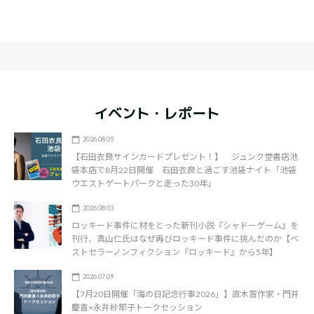
イベント・レポート
2026.08.05
【石田衣良サインカードプレゼント！】 ジュンク堂書店池
袋本店で8月22日開催 石田衣良と過ごす池袋ナイト「池袋
ウエストゲートパークと走った30年」
2026.08.03
ロッキード事件に材をとった新刊小説『シャドーゲーム』を
刊行、真山仁氏はなぜ再びロッキード事件に挑んだのか【ベ
ストセラーノンフィクション『ロッキード』から5年】
2026.07.09
【7月20日開催「海の日記念行事2026」】直木賞作家・門井
慶喜×永井紗耶子トークセッション