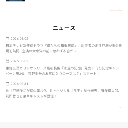
矢
ニュース
2026.08.05
日本テレビ系連続ドラマ『俺たちの箱根駅伝』。原作者の池井戸潤が撮影現
場を訪問…主演の大泉洋の前で思わず本音が!?
2026.08.05
東野圭吾ガリレオシリーズ最新長編『永遠の記憶』発売！ 刊行記念キャン
ペーン第3弾「東野圭吾のお気に入りの一文は？」スタート！
2026.07.31
池井戸潤作品が初の舞台化…ミュージカル『民王』制作発表に有澤樟太郎、
別所哲也ら豪華キャストが登壇！
矢