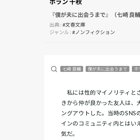
ホラン 千秋
『僕が夫に出会うまで』（七崎 良
出典 :
#文春文庫
ジャンル :
#ノンフィクション
七崎 良輔
僕が夫に出会うまで
ホ
私には性的マイノリティとさ
きから仲が良かった友人は、
ングアウトした。当時のSNS
インのコミュニティ内とはい
気だ。