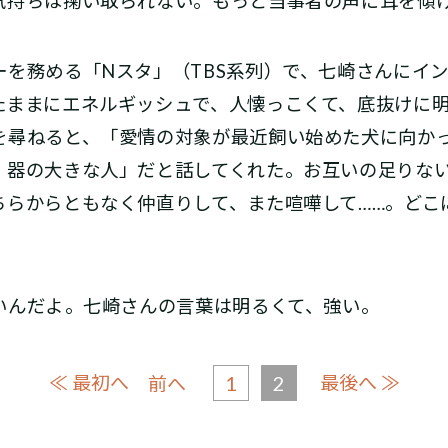
気持ちは掬い取られない。もっと当事者の声に耳を傾
を務める「Nスタ」（TBS系列）で、七崎さんにイ
たままにエネルギッシュで、人懐っこくて、底抜けに
を尋ねると、「愛情の対象が最近飼い始めた犬に向か
、器の大きな人」だと話してくれた。お互いの足りな
ちらからともなく仲直りして、また喧嘩して……。どこ
だよ――。七崎さんの言葉は明るくて、強い。
≪ 最初へ
1
2
最後へ ≫
前へ