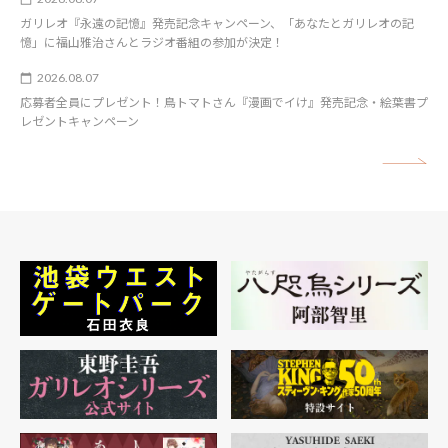
ガリレオ『永遠の記憶』発売記念キャンペーン、「あなたとガリレオの記
憶」に福山雅治さんとラジオ番組の参加が決定！
2026.08.07
応募者全員にプレゼント！鳥トマトさん『漫画でイけ』発売記念・絵葉書プ
レゼントキャンペーン
矢