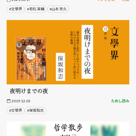
#文學界
#若松 英輔
#山本 芳久
夜明けまでの夜
2019.12.03
ためし読み
#文學界
#保坂和志