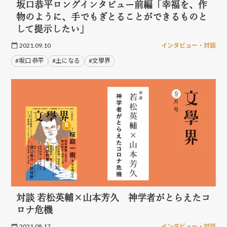
坂口恭平ロングインタビュー前編「幸福を、作
物のように、手でもぎとることができるものと
して提示したい」
2021.09.10
インタビュー・対談
#坂口 恭平
#土になる
#文學界
対談 若松英輔×山本芳久 神学者がとらえたコ
ロナ危機
2021.08.17
インタビュー・対談