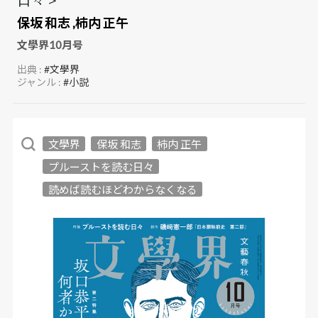
保坂 和志
,
柿内 正午
文學界10月号
出典 :
#文學界
ジャンル :
#小説
文學界
保坂 和志
柿内 正午
プルーストを読む日々
読めば読むほどわからなくなる