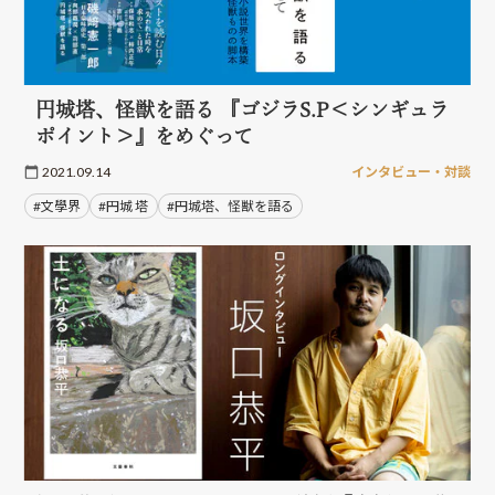
円城塔、怪獣を語る 『ゴジラS.P＜シンギュラ
ポイント＞』をめぐって
2021.09.14
インタビュー・対談
#文學界
#円城 塔
#円城塔、怪獣を語る