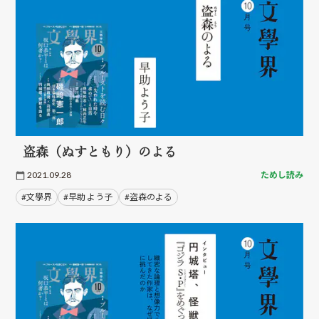
盗森（ぬすともり）のよる
2021.09.28
ためし読み
#文學界
#早助 よう子
#盗森のよる