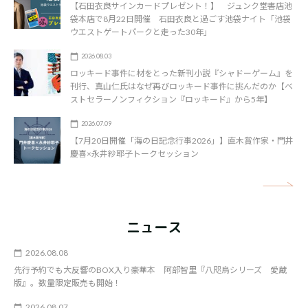
【石田衣良サインカードプレゼント！】 ジュンク堂書店池
袋本店で8月22日開催 石田衣良と過ごす池袋ナイト「池袋
ウエストゲートパークと走った30年」
2026.08.03
ロッキード事件に材をとった新刊小説『シャドーゲーム』を
刊行、真山仁氏はなぜ再びロッキード事件に挑んだのか【ベ
ストセラーノンフィクション『ロッキード』から5年】
2026.07.09
【7月20日開催「海の日記念行事2026」】直木賞作家・門井
慶喜×永井紗耶子トークセッション
矢
ニュース
2026.08.08
先行予約でも大反響のBOX入り豪華本 阿部智里『八咫烏シリーズ 愛蔵
版』。数量限定販売も開始！
2026.08.07