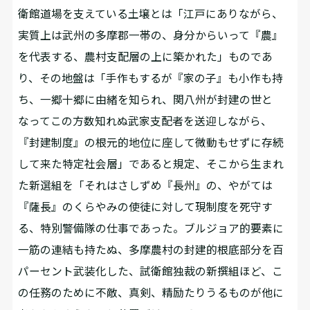
衛館道場を支えている土壌とは「江戸にありながら、
実質上は武州の多摩郡一帯の、身分からいって『農』
を代表する、農村支配層の上に築かれた」ものであ
り、その地盤は「手作もするが『家の子』も小作も持
ち、一郷十郷に由緒を知られ、関八州が封建の世と
なってこの方数知れぬ武家支配者を送迎しながら、
『封建制度』の根元的地位に座して微動もせずに存続
して来た特定社会層」であると規定、そこから生まれ
た新選組を「それはさしずめ『長州』の、やがては
『薩長』のくらやみの使徒に対して現制度を死守す
る、特別警備隊の仕事であった。ブルジョア的要素に
一筋の連結も持たぬ、多摩農村の封建的根底部分を百
パーセント武装化した、試衛館独裁の新撰組ほど、こ
の任務のために不敵、真剣、精励たりうるものが他に