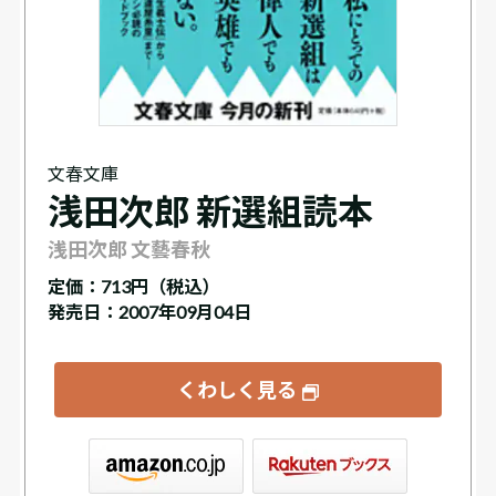
文春文庫
浅田次郎 新選組読本
浅田次郎 文藝春秋
定価：
713円（税込）
発売日：2007年09月04日
くわしく見る
ックス