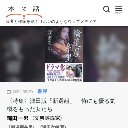
メニュー
読者と作家を結ぶリボンのようなウェブメディア
書評
2004.05.20
〈特集〉浅田版「新選組」 侍にも優る気
概をもった女たち
縄田 一男
（文芸評論家）
『輪違屋糸里』 （浅田次郎 著）