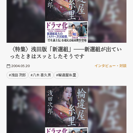
〈特集〉浅田版「新選組」──新選組が出てい
ったときはスッとしたそうです
2004.05.20
インタビュー・対談
#浅田 次郎
#八木 喜久男
#輪違屋糸里