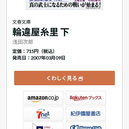
文春文庫
輪違屋糸里 下
浅田次郎
定価：
715円（税込）
発売日：2007年03月09日
くわしく見る
ックス
屋書店ウェブストア
Club