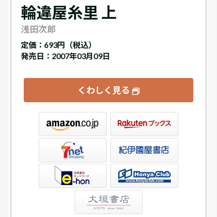
輪違屋糸里 上
浅田次郎
定価：
693円（税込）
発売日：2007年03月09日
くわしく見る
ックス
屋書店ウェブストア
Club