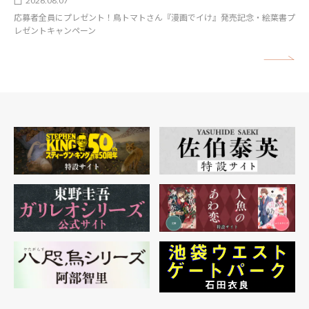
2026.08.07
応募者全員にプレゼント！鳥トマトさん『漫画でイけ』発売記念・絵葉書プ
レゼントキャンペーン
矢