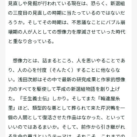
見直しや発掘が行われている現在は、恐らく、新選組
の三度目の見直しの時期に当たっているのではないだ
ろうか。そしてその時期は、不思議なことにバブル崩
壊期の人が人としての想像力を摩滅させていった時代
と重なり合っている。
想像力とは、詰まるところ、人を思いやることであ
り、人の心を忖度（そんたく）することに他ならな
い。浅田次郎はその中で最新の研究成果と作家的想像
力のすべてを駆使して平成の新選組物語を創り上げ
た。『壬生義士伝』しかり。そしてまた『輪違屋糸
里』ほど、類型的な悪として葬られて来た芹沢鴨を一
個の人間として復活させた作品はなかった、といって
いいのではあるまいか。そして、前作から引き継がれ
る生命の尊さというテーマは、それこそ、これまでの