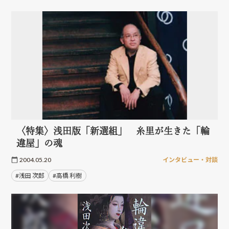
〈特集〉浅田版「新選組」 糸里が生きた「輪
違屋」の魂
2004.05.20
インタビュー・対談
#浅田 次郎
#高橋 利樹