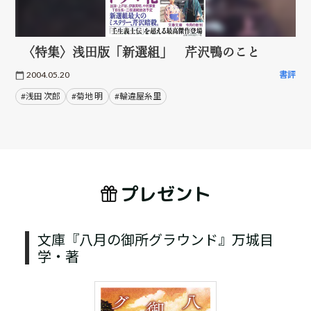
〈特集〉浅田版「新選組」 芹沢鴨のこと
2004.05.20
書評
#浅田 次郎
#菊地 明
#輪違屋糸里
プレゼント
文庫『八月の御所グラウンド』万城目
学・著