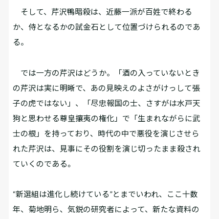
そして、芹沢鴨暗殺は、近藤一派が百姓で終わる
か、侍となるかの試金石として位置づけられるのであ
る。
では一方の芹沢はどうか。「酒の入っていないとき
の芹沢は実に明晰で、あの見映えのよさがけっして張
子の虎ではない」、「尽忠報国の士、さすがは水戸天
狗と思わせる尊皇攘夷の権化」で「生まれながらに武
士の根」を持っており、時代の中で悪役を演じさせら
れた芹沢は、見事にその役割を演じ切ったまま殺され
ていくのである――。
“新選組は進化し続けている”とまでいわれ、ここ十数
年、菊地明ら、気鋭の研究者によって、新たな資料の