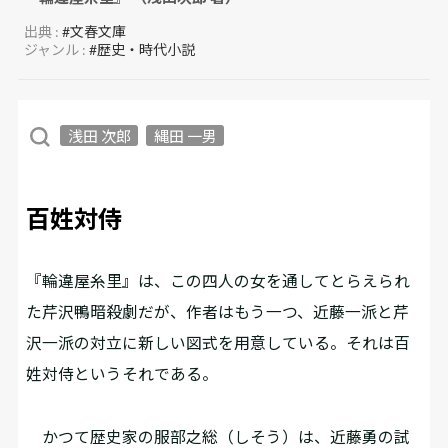
出典 :
#文春文庫
ジャンル :
#歴史・時代小説
浅田 次郎
縄田 一男
百姓対侍
『輪違屋糸里』は、この四人の女を通してとらえられ
た芹沢鴨暗殺劇だが、作者はもう一つ、近藤一派と芹
沢一派の対立に新しい図式を用意している。それは百
姓対侍というそれである。
かつて歴史家の服部之総（しそう）は、近藤勇の試