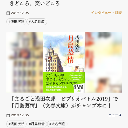
きどころ、笑いどころ
2019.12.06
インタビュー・対談
#浅田次郎
#大名倒産
「まるごと浅田次郎 ビブリオバトル2019」で
『月島慕情』（文春文庫）がチャンプ本に！
2019.12.06
ニュース
#浅田次郎
#月島慕情
#大名倒産