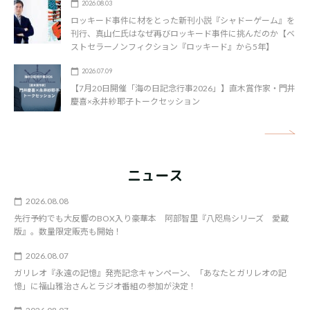
2026.08.03
ロッキード事件に材をとった新刊小説『シャドーゲーム』を
刊行、真山仁氏はなぜ再びロッキード事件に挑んだのか【ベ
ストセラーノンフィクション『ロッキード』から5年】
2026.07.09
【7月20日開催「海の日記念行事2026」】直木賞作家・門井
慶喜×永井紗耶子トークセッション
矢
ニュース
2026.08.08
先行予約でも大反響のBOX入り豪華本 阿部智里『八咫烏シリーズ 愛蔵
版』。数量限定販売も開始！
2026.08.07
ガリレオ『永遠の記憶』発売記念キャンペーン、「あなたとガリレオの記
憶」に福山雅治さんとラジオ番組の参加が決定！