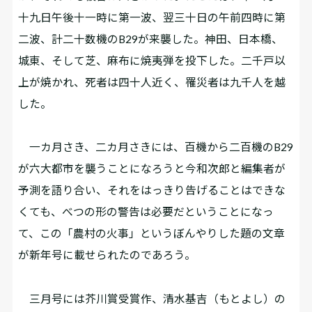
十九日午後十一時に第一波、翌三十日の午前四時に第
二波、計二十数機のB29が来襲した。神田、日本橋、
城東、そして芝、麻布に焼夷弾を投下した。二千戸以
上が焼かれ、死者は四十人近く、罹災者は九千人を越
した。
一カ月さき、二カ月さきには、百機から二百機のB29
が六大都市を襲うことになろうと今和次郎と編集者が
予測を語り合い、それをはっきり告げることはできな
くても、べつの形の警告は必要だということになっ
て、この「農村の火事」というぼんやりした題の文章
が新年号に載せられたのであろう。
三月号には芥川賞受賞作、清水基吉（もとよし）の