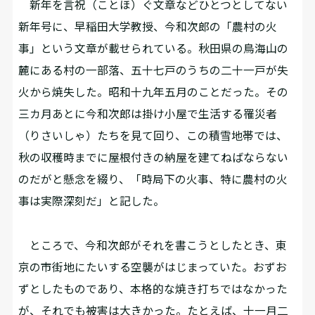
新年を言祝（ことほ）ぐ文章などひとつとしてない
新年号に、早稲田大学教授、今和次郎の「農村の火
事」という文章が載せられている。秋田県の鳥海山の
麓にある村の一部落、五十七戸のうちの二十一戸が失
火から焼失した。昭和十九年五月のことだった。その
三カ月あとに今和次郎は掛け小屋で生活する罹災者
（りさいしゃ）たちを見て回り、この積雪地帯では、
秋の収穫時までに屋根付きの納屋を建てねばならない
のだがと懸念を綴り、「時局下の火事、特に農村の火
事は実際深刻だ」と記した。
ところで、今和次郎がそれを書こうとしたとき、東
京の市街地にたいする空襲がはじまっていた。おずお
ずとしたものであり、本格的な焼き打ちではなかった
が、それでも被害は大きかった。たとえば、十一月二