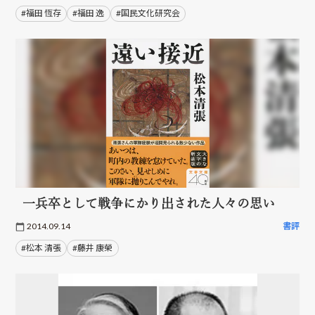
#福田 恆存
#福田 逸
#国民文化研究会
一兵卒として戦争にかり出された人々の思い
2014.09.14
書評
#松本 清張
#藤井 康榮