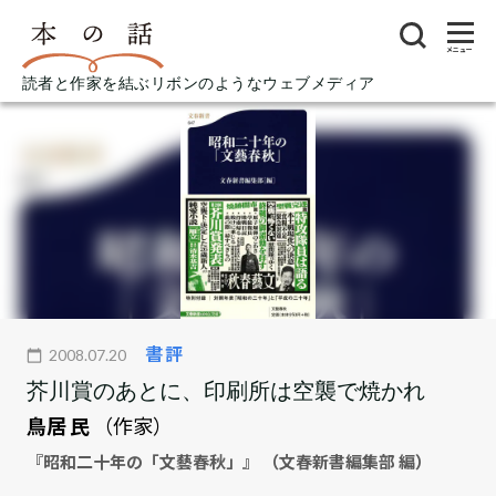
メニュー
読者と作家を結ぶリボンのようなウェブメディア
書評
2008.07.20
芥川賞のあとに、印刷所は空襲で焼かれ
鳥居 民
（作家）
『昭和二十年の「文藝春秋」』 （文春新書編集部 編）