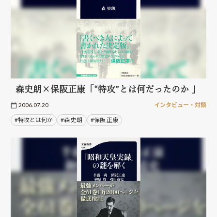
森史朗×保阪正康「“特攻”とは何だったのか 」
2006.07.20
インタビュー・対談
#特攻とは何か
#森 史朗
#保阪 正康