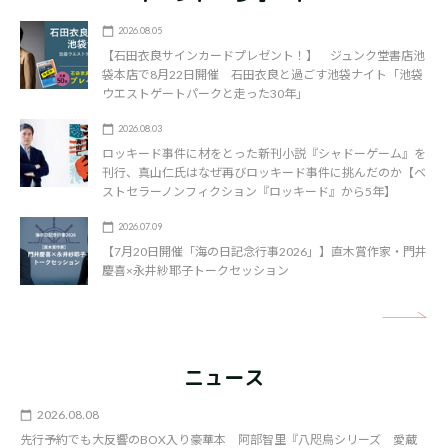
2026.08.05
【石田衣良サインカードプレゼント！】 ジュンク堂書店池
袋本店で8月22日開催 石田衣良と過ごす池袋ナイト「池袋
ウエストゲートパークと走った30年」
2026.08.03
ロッキード事件に材をとった新刊小説『シャドーゲーム』を
刊行、真山仁氏はなぜ再びロッキード事件に挑んだのか【ベ
ストセラーノンフィクション『ロッキード』から5年】
2026.07.09
【7月20日開催「海の日記念行事2026」】直木賞作家・門井
慶喜×永井紗耶子トークセッション
矢
ニュース
2026.08.08
先行予約でも大反響のBOX入り豪華本 阿部智里『八咫烏シリーズ 愛蔵