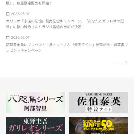
版』。数量限定販売も開始！
2026.08.07
ガリレオ『永遠の記憶』発売記念キャンペーン、「あなたとガリレオの記
憶」に福山雅治さんとラジオ番組の参加が決定！
2026.08.07
応募者全員にプレゼント！鳥トマトさん『漫画でイけ』発売記念・絵葉書プ
レゼントキャンペーン
矢