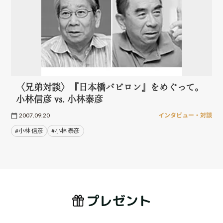
〈兄弟対談〉『日本橋バビロン』をめぐって。
小林信彦 vs. 小林泰彦
2007.09.20
インタビュー・対談
#小林 信彦
#小林 泰彦
プレゼント