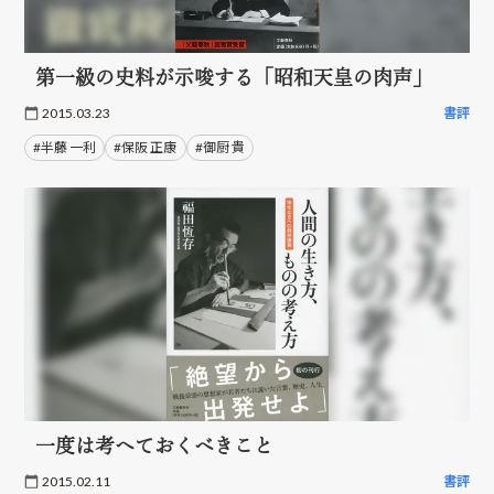
第一級の史料が示唆する「昭和天皇の肉声」
2015.03.23
書評
#半藤 一利
#保阪 正康
#御厨 貴
一度は考へておくべきこと
2015.02.11
書評