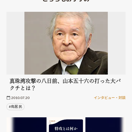
真珠湾攻撃の八日前、山本五十六の打った大バ
クチとは？
2010.07.20
インタビュー・対談
#鳥居 民