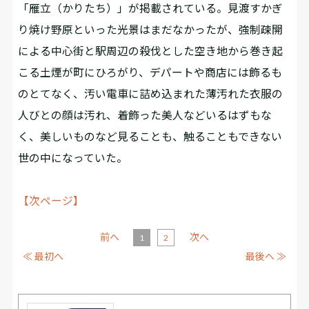
「雁立（かりたち）」が掲載されている。見渡すかぎ
り焼け野原といった光景はまだなかったが、強制疎開
による中心街と駅周辺の殺伐とした空き地から巻き起
こる土煙が町にひろがり、デパートや商店には飾るも
のとてなく、汚い電車に詰め込まれた薄汚れた衣服の
人びとの顔は汚れ、着飾った美人などいるはずもな
く、美しいものなど見ることも、触ることもできない
世の中になっていた。
【次ページ】
前へ
次へ
1
2
≪ 最初へ
最後へ ≫